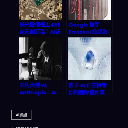
美光股價衝上456
Google 攜手
美元創新高：AI記
Envicool 掀起數
憶體荒下的半導體
據中心冷卻革命：
霸主之路
海洋式散熱技術如
何為 AI 雲端時代
省下兆億成本？
五角大樓 vs
影子 AI 正在接管
Anthropic：AI
你的團隊協作流
軍事化爭奪戰引發
程：企業治理真空
千億美元訴訟風暴
的真相
AI資訊