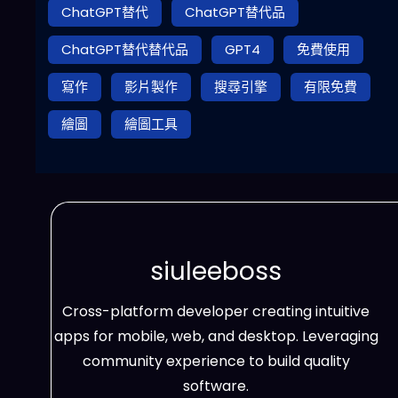
ChatGPT替代
ChatGPT替代品
ChatGPT替代替代品
GPT4
免費使用
寫作
影片製作
搜尋引擎
有限免費
繪圖
繪圖工具
siuleeboss
Cross-platform developer creating intuitive
apps for mobile, web, and desktop. Leveraging
community experience to build quality
software.