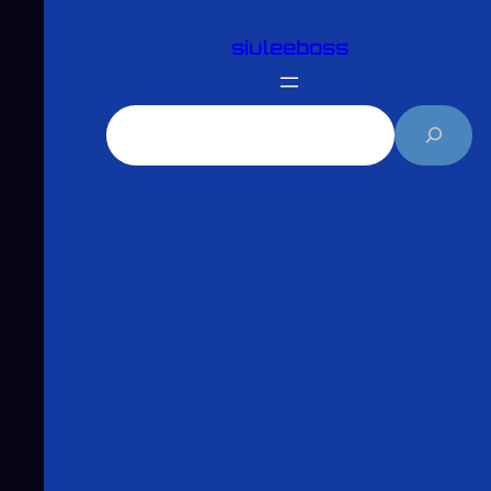
跳
siuleeboss
至
主
要
搜
內
尋
容