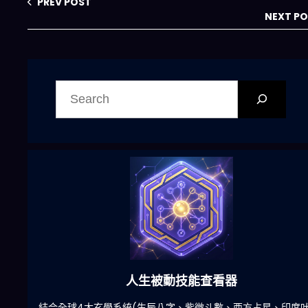
PREV POST
NEXT P
搜
尋
六合彩發達神器
陀)
減少超過500萬個低概率中獎組合，提高中獎率