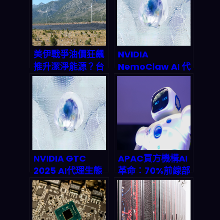
美伊戰爭油價狂飆
NVIDIA
推升潔淨能源？台
NemoClaw AI 代
股FT 00899 ETF
理平台震撼登場：
3月16日暴漲
2026 Claw 熱潮
2.1%！2026投資
下，企業自動化要
人必看避險布局全
不要直接起飛？深
攻略
度拆解 GPU 算力
如何重塑產業鏈
NVIDIA GTC
APAC買方機構AI
2025 AI代理生態
革命：70%前線部
系全面解析：企業
署背後的自動化戰
自動化新紀元來
略與2026兆美元
臨？
市場佈局