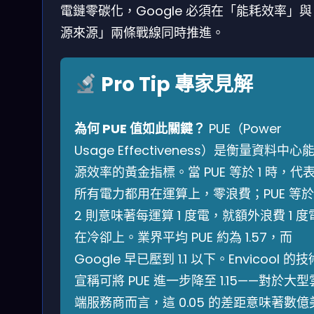
電鏈零碳化，Google 必須在「能耗效率」
源來源」兩條戰線同時推進。
Pro Tip 專家見解
為何 PUE 值如此關鍵？
PUE（Power
Usage Effectiveness）是衡量資料中心
源效率的黃金指標。當 PUE 等於 1 時，代
所有電力都用在運算上，零浪費；PUE 等於
2 則意味著每運算 1 度電，就額外浪費 1 度
在冷卻上。業界平均 PUE 約為 1.57，而
Google 早已壓到 1.1 以下。Envicool 的技
宣稱可將 PUE 進一步降至 1.15——對於大型
端服務商而言，這 0.05 的差距意味著數億