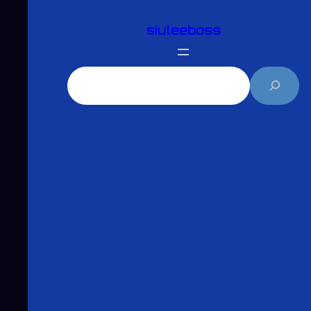
跳
siuleeboss
至
主
要
搜
內
尋
容