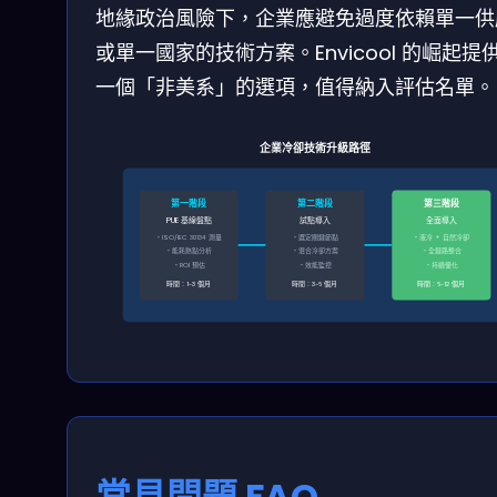
地緣政治風險下，企業應避免過度依賴單一供
或單一國家的技術方案。Envicool 的崛起提
一個「非美系」的選項，值得納入評估名單。
企業冷卻技術升級路徑
第一階段
第二階段
第三階段
PUE 基線盤點
試點導入
全面導入
・ISO/IEC 30134 測量
・選定關鍵節點
・液冷 + 自然冷卻
・能耗熱點分析
・混合冷卻方案
・全鏈路整合
・ROI 預估
・效能監控
・持續優化
時間：1-3 個月
時間：3-6 個月
時間：6-12 個月
常見問題 FAQ