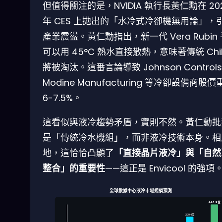
但值得關注的是，NVIDIA 執行長黃仁勳在 20
年 CES 上拋出的「水冷式冷卻機無用論」，
產業震盪。黃仁勳指出，新一代 Vera Rubin
可以用 45°C 熱水直接散熱，意味著傳統 Chill
將被淘汰。這番言論導致 Johnson Control
Modine Manufacturing 等冷卻設備商股價
6-7.5%。
這看似與液冷趨勢矛盾，實則不然。黃仁勳批
是「傳統冷水機組」，而非液冷技術本身。相
地，這恰恰凸顯了
「直接晶片液冷」與「自然
整合」的重要性
——這正是 Envicool 的強項
全球數據中心液冷市場規模預測
443.9億
279.4億