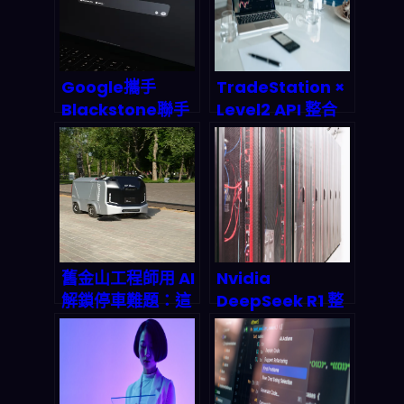
Google攜手
TradeStation ×
Blackstone聯手
Level2 API 整合
打造AI雲平台：這
實測：可視化自動
波操作會從根本上
交易如何重塑
改寫企業AI佈局遊
2026 年投資者生
戲規則嗎？
態
舊金山工程師用 AI
Nvidia
解鎖停車難題：這
DeepSeek R1 整
款 App 如何讓你
合革命：硬體即模
不再收到罰單？
型時代如何重塑 AI
晶片市場版圖？