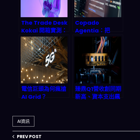
The Trade Desk
Copado
Kokai 開箱實測：
Agentia：把
2026 AI 廣告代理
Salesforce
自動化怎麼靠聊天
DevOps 直接變成
機器人賺被動收
「語境感知」
入？
AgentOps，
2026 會衝到什麼
規模？
電信巨頭為何瘋搶
臻鼎Q1營收創同期
AI Grid？
新高、資本支出飆
Armada 攜手
破800億！2026
NVIDIA 揭露
AI伺服器與IC載板
5G/6G 時代的兆
爆發期全面解析
AI資訊
元商機密碼
PREV POST