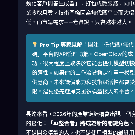
動化客戶問答生成器」，打包成微服務，向中
業收取月費。技術門檻因為無代碼平台而大幅
低，而市場需求——老實說，只會越來越大。
Pro Tip 專家見解：
關注「低代碼/無代
碼」平台的API管理功能。OpenClaw的成
功，很大程度上取決於它能否提供
模型切換
的彈性
。如果你的工作流被鎖定在單一模型
供應商，未來議價能力和技術靈活性都會受
限。建議優先選擇支援多模型接入的平台。
長遠來看，2026年的產業鏈結構會出現一個
的變化：
「AI整合者」將成為新的關鍵角色
。
不是開發模型的人，也不是使用模型的最終用