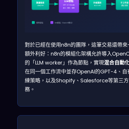
LLM節點
數據檢索
外部調用
子工作流
GPT-4 / Claude
CRM/API
REST API
通知/更新
嵌入｜聊天｜視覺
標準節點
LLM節點（OpenAI整合）
對於已經在使用n8n的團隊，這筆交易還帶來
額外利好：n8n的模組化架構允許導入OpenC
的「LLM worker」作為節點，實現
混合自動
在同一個工作流中並存OpenAI的GPT-4、自
練策略，以及Shopify、Salesforce等第三
務。