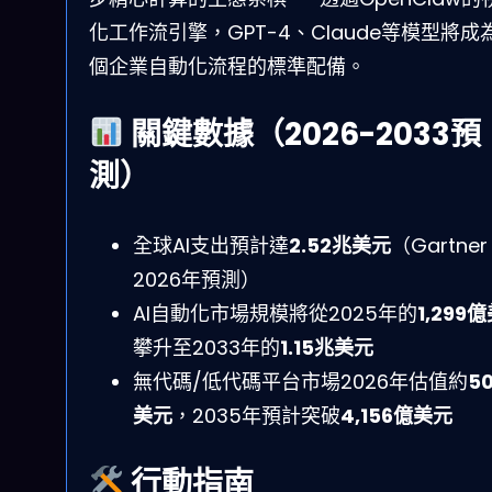
化工作流引擎，GPT-4、Claude等模型將成
個企業自動化流程的標準配備。
關鍵數據（2026-2033預
測）
全球AI支出預計達
2.52兆美元
（Gartner
2026年預測）
AI自動化市場規模將從2025年的
1,299
攀升至2033年的
1.15兆美元
無代碼/低代碼平台市場2026年估值約
5
美元
，2035年預計突破
4,156億美元
行動指南