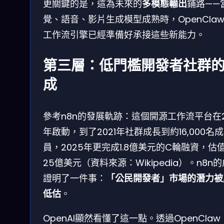
更關鍵的是，這為未來的
多模態輸出
鋪路——
覺、語音、影片生成模型成熟時，OpenCla
工作流引擎已經準備好承接這些新能力。
第三層：低門檻開發者社群
成
參考n8n的發展軌跡：這個開源工作流平台在2
年啟動，到了2021年社群成長到約16,000名成
員，2025年更完成1.8億美元的C輪融資，估
25億美元（資料來源：Wikipedia）。n8n
證明了一件事：
「公民開發者」市場的潛力被
低估
。
OpenAI顯然看懂了這一點。透過OpenCla