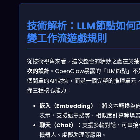
技術解析：LLM節點如何
變工作流遊戲規則
從技術視角來看，這次整合的精妙之處在於
抽
次的設計
。OpenClaw暴露的「LLM節點」
個簡單的API封裝，而是一個完整的推理單元
備三種核心能力：
嵌入（Embedding）
：將文本轉換為
表示，支援語意搜尋、相似度計算等場
聊天（Chat）
：支援多輪對話，可串接
機器人、虛擬助理等應用。