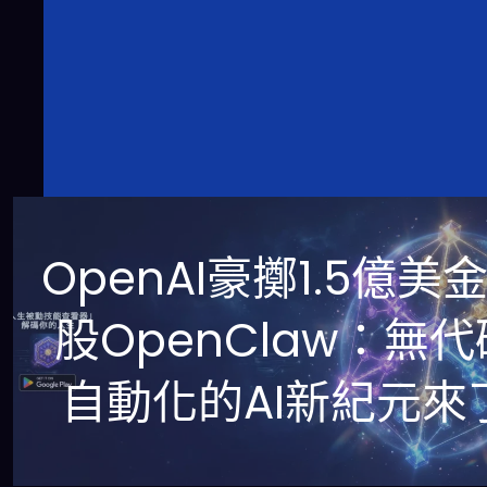
OpenAI豪擲1.5億美
股OpenClaw：無代
自動化的AI新紀元來