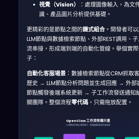
視覺（Vision）
：處理圖像輸入，為文
識、產品圖片分析提供基礎。
更精彩的是節點之間的
鏈式組合
。開發者可以
LLM節點與數據檢索節點、外部REST調用、
流串接，形成端到端的自動化管線。舉個實際
子：
自動化客服場景
：數據檢索節點從CRM抓取
歷史 → LLM節點分析問題並生成回應 → 外部
節點觸發後端系統更新 → 子工作流發送通知
關團隊。整個流程
零代碼
，只需拖放配置。
OpenClaw 工作流架構示意
LLM節點作為核心推理單元，串接數據檢索與外部系統