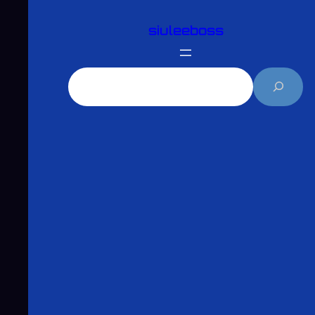
跳
siuleeboss
至
主
要
搜
內
尋
容