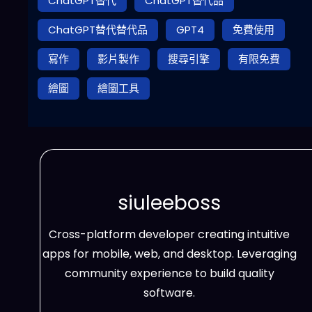
ChatGPT替代
ChatGPT替代品
ChatGPT替代替代品
GPT4
免費使用
寫作
影片製作
搜尋引擎
有限免費
繪圖
繪圖工具
siuleeboss
Cross-platform developer creating intuitive
apps for mobile, web, and desktop. Leveraging
community experience to build quality
software.