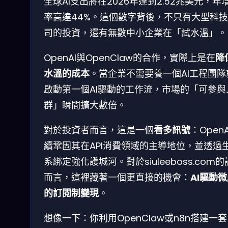
全球AI支出將在2026年達到2.52兆美元，年
率高達44%。這個數字背後，不只有大型科
司的投資，還有無數中小企業在「試水溫」。
OpenAI與OpenClaw的合作，實際上是在
降
水溫的成本
。當企業不需要養一個AI工程團隊
啟動第一個AI驅動的工作流，市場的「可參與
群」瞬間擴大數倍。
對於投資者而言，這是一個
看多訊號
：Open
續鞏固其在API消費領域的主導地位，並透過
系綁定強化護城河。對於siuleeboss.com
而言，這裡藏著一個更直接的機會：
AI驅動
的訂閱制變現
。
想像一下：你利用OpenClaw或n8n搭建一