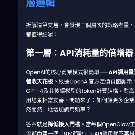
層邏輯
拆解這筆交易，會發現三個層次的戰略考量，
都值得細嚼：
第一層：API消耗量的倍增器
OpenAI的核心商業模式很簡單——
API調用
營收天花板
。根據OpenAI官方定價頁面顯示
GPT-4及其後續模型的token計費結構，對
用場景相當友善。問題來了：如何讓更多企業
然而然」地增加調用頻率？
答案就是
降低接入門檻
。當每個OpenClaw
流都內建一個「LLM節點」，API調用就不再