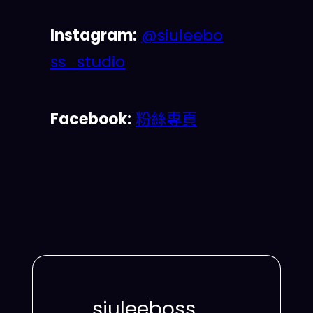
Instagram:
@siuleebo
ss_studio
Facebook:
粉絲專頁
siuleeboss