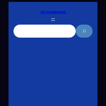
跳
siuleeboss
至
主
要
搜
內
尋
容