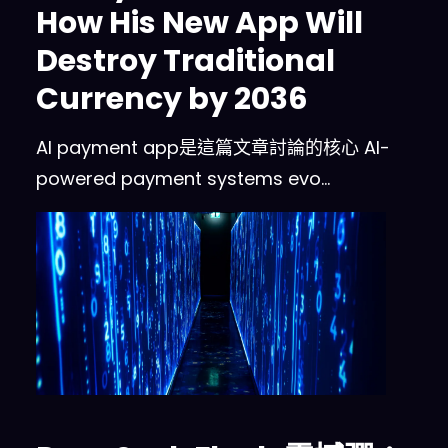
How His New App Will
Destroy Traditional
Currency by 2036
AI payment app是這篇文章討論的核心 AI-
powered payment systems evo…