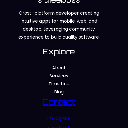
siuleeboss
Cross-platform developer creating
intuitive apps for mobile, web, and
desktop. Leveraging community
experience to build quality software.
Explore
About
Services
Time Line
Blog
Contact
Instagram