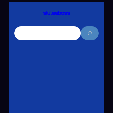
跳
siuleeboss
至
主
要
搜
內
尋
容