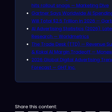
hits rollout snags — Marketing Dive
Gartner Says Worldwide AI Spendin
Will Total $2.5 Trillion in 2026 — Gar
AI Advertising Statistics (2026): Late
Research — Worldmetrics
The Trade Desk (TTD) — Revenue S
& Kokai AI Margin Tradeoff — Monex
2026 Global Digital Advertising Tre
Forecast — GHT Inc.
Share this content: