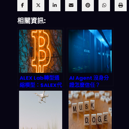
相關資訊:
ALEX Lab轉型通
AI Agent 沒身分
縮模型：$ALEX代
證怎麼信任？
幣回購燒毀機制與
Infoblox與
2026年Stacks生
GoDaddy聯手打
態價值前景
造DNS身份驗證新
標準，終結代理人
偽造與數據污染亂
象