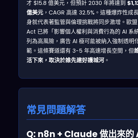
才 $15.8 億美元，但預計 2030 年將達到
$1,
億美元
，CAGR 高達 32.5%。這種爆炸性成
身就代表著監管與倫理挑戰將同步激增。歐盟 
Act 已將「影響個人權利與消費行為的 AI 系
列為高風險，廣告 AI 極可能被納入強制透明
範。這條賽道還有 3-5 年高速增長空間，但
活下來，取決於誰先建好護城河
。
常見問題解答
Q: n8n + Claude 做出來的 