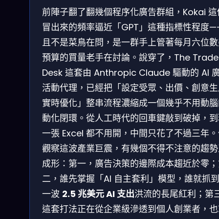
前陣子翻了翻幾個程序化廣告群組，Kokai 
冒出來的頻率逼近「GPT」這種指標性程度—
且不是菜鳥在問，是一群手上管著每月六位數
預算的買量老手在討論。說穿了，The Trade
Desk 這套由 Anthropic Claude 驅動的 AI 
活動代理，已經把「設定受眾、出價、創意生
實時優化」整串流程濃縮成一個幾乎不用動腦
動化閉環。從人工時代的回車鍵敲到破掉，到
一張 Excel 都不用開，中間只花了不過三年
觀察這波產業巨震，有幾個不得不注意的趨勢
成形：第一，廣告決策的邊際成本趨近於零；
二，誰先掌握「AI 自主套利」模型，誰就抓
一波
2.5 兆美元 AI 支出
洪流的長尾紅利；第
這套打法正在從企業級滲透到個人創業者，也