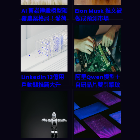
AI 害蟲辨識模型顛
Elon Musk 推文被
覆農業格局！愛荷
做成預測市場
華州立大學
2026 爆賺 8 萬美
InsectNet 技術如
元：名人社交如何
何改寫 2026 精準
變成兆美元級金融
農業戰局
賭局
LinkedIn 13億用
阿里Qwen模型＋
戶動態推薦大升
自研晶片雙引擎啟
級：一個LLM取代
動：中國AI工廠全
5個傳統模型，
棧霸權的深度拆解
2027年AI推薦市
場將衝破25億美
元？