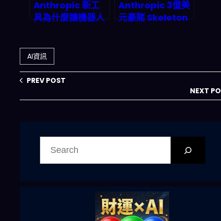
Anthropic 新工
Anthropic 3億美
具為什麼讓機器人
元豪賭 Skeleton
代理＋自動化變得
Key：為何
更「可控」？開發
developer 被迫
者實作指南
重新選邊站？
AI資訊
（2026 觀點）
PREV POST
NEXT P
搜
尋