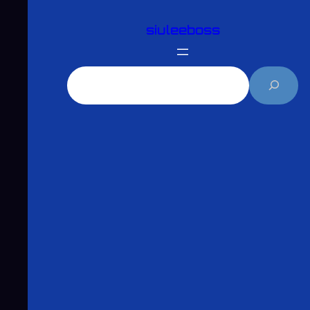
跳
siuleeboss
至
主
要
搜
內
尋
容