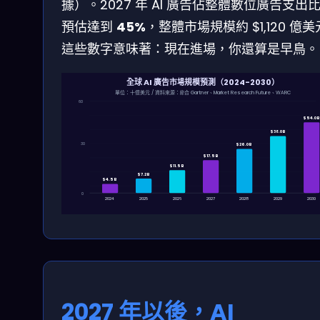
據）。2027 年 AI 廣告佔整體數位廣告支出
預估達到
45%
，整體市場規模約 $1,120 億
這些數字意味著：現在進場，你還算是早鳥。
全球 AI 廣告市場規模預測（2024-2030）
單位：十億美元 / 資料來源：綜合 Gartner、Market Research Future、WARC
60
$54.0B
$38.0B
$26.0B
30
$17.5B
$11.5B
$7.2B
$4.5B
0
2024
2025
2026
2027
2028
2029
2030
2027 年以後，AI