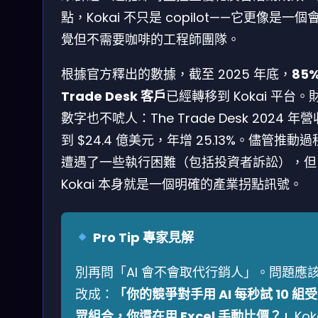
點，Kokai 不只是 copilot——它更像是一個
覺但不需要咖啡的工程師團隊。
根據官方釋出的數據，截至 2025 年底，
85
Trade Desk 客戶
已經轉移到 Kokai 平台。
數字也不唬人：The Trade Desk 2024 年
到 $24.4 億美元，年增 25.13%。儘管推動
遭遇了一些執行困難（包括投資者訴訟），但
Kokai 本身就是一個明確的產業拐點訊號。
Pro Tip 專家見解
別再問「AI 會不會取代行銷人」。問題應
改成：
「你的競爭對手用 AI 每秒試 10 組受
眾組合，你還在用 Excel 手動比價？」
Kok