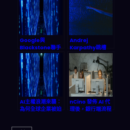
年多智能體協作浪
濟被推翻，2026–
潮？
2027 新商業帝國
如何改寫兆元規
則？
Google與
Andrej
Blackstone聯手
Karpathy跳槽
打造AI雲端帝國：
Anthropic：AI安
這場聯姻將如何改
全陣營拿下最強大
寫2026年科技版
腦，矽谷人才爭奪
圖？
戰殺出一條血路
AI主權浪潮來襲：
nCino 發佈 AI 代
為何全球企業被迫
理後，銀行端流程
把資料鎖在自家門
可能直接少掉
口？
70% 時間：2026