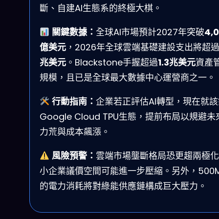
斷、自建AI生態系的終極大棋。
關鍵數據：
全球AI市場預計2027年突破
4,
億美元
，2026年全球雲端基礎建設支出將超
兆美元
。Blackstone手握超過
1.3兆美元
資產
規模，且已是全球最大數據中心運營商之一。
行動指南：
企業若正評估AI轉型，現在就該
Google Cloud TPU生態，提前布局以規避
力荒與成本飆漲。
風險預警：
雲端市場壟斷格局恐更趨兩極化
小企業議價空間可能進一步壓縮。另外，500
的電力消耗將對綠能供應鏈構成巨大壓力。