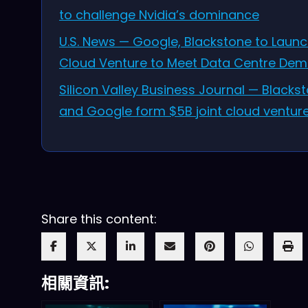
to challenge Nvidia’s dominance
U.S. News — Google, Blackstone to Launc
Cloud Venture to Meet Data Centre De
Silicon Valley Business Journal — Blacks
and Google form $5B joint cloud ventur
Share this content:
相關資訊: