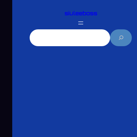
跳
siuleeboss
至
主
要
搜
內
尋
容