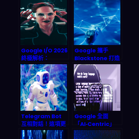
Google I/O 2026
Google 攜手
終極解析：
Blackstone 打造
Gemini Omni 與
50 億美元 AI 雲端
Android XR 眼鏡
帝國：這場聯姻將
如何改寫人機互動
如何顛覆 2026 雲
規則？（開發者視
端算力版圖？
角）
Telegram Bot
Google 全面
互相對話！這項更
「AI‑Centric」
新如何引爆 2027
化：舊搜尋引擎經