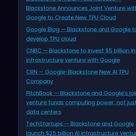
Blackstone Announces Joint Venture wit
Google to Create New TPU Cloud
Google Blog — Blackstone and Google t
develop TPU cloud
CNBC — Blackstone to invest $5 billion in
infrastructure venture with Google
CRN — Google-Blackstone New AI TPU
Company
PitchBook — Blackstone and Google’s joi
venture funds computing power, not jus
data centers
TechStartups — Blackstone and Google
launch $25 billion AI infrastructure ventu