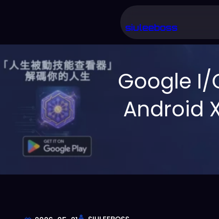
跳
至
siuleeboss
主
要
Google 
內
容
Andro