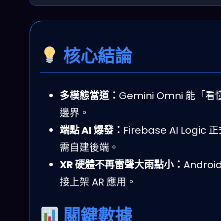
核心結論
多模態當道：
Gemini Omni 
邊界。
端點 AI 爆發：
Firebase AI Logi
需自建後端。
XR 硬體不再雷聲大雨點小：
Andr
接上架 AR 應用。
關鍵數據