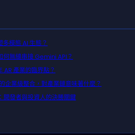
何重塑多模態 AI 生態？
該如何無縫串接 Gemini API？
6 年 AR 產業的臨界點？
tex AI 的企業級整合，對產業鏈意味著什麼？
模預測：開發者與投資人的決勝關鍵