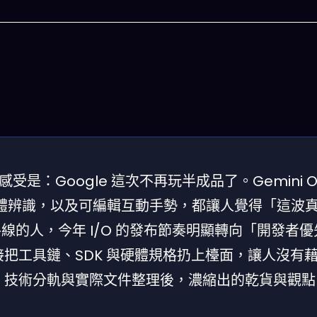
：Google 這次不再玩半成品了。Gemini Om
即時物體辨識，以及可編輯互動手勢，都讓人覺得「這波
今晚吃什麽
術路線的人，今年 I/O 的發布節奏明顯轉向「開發者
一鍵配搭出三餸一湯的完美晚餐組合,以後免除晚
惱
直接把工具鏈、SDK 與硬體規格扔上檯面，讓人沒有
te、技術分軌與實際文件整理後，濃縮出的乾貨與觀點
立即下載