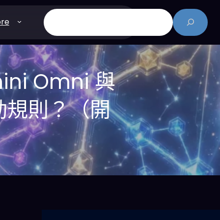
搜
re
尋
ni Omni 與
互動規則？（開