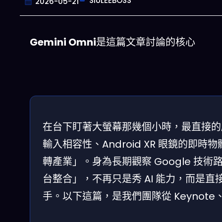
SIULEEBOSS
2026-05-21
Gemini Omni
是這篇文章討論的核心
在台下盯著大螢幕那幾個小時，最直接的感受是
輸入相容性、Android XR 眼鏡的
轉產業」。身為長期觀察 Google 技
台整合」，不再只是秀 AI 能力，而是
手。以下這篇，是我們團隊從 Keyno