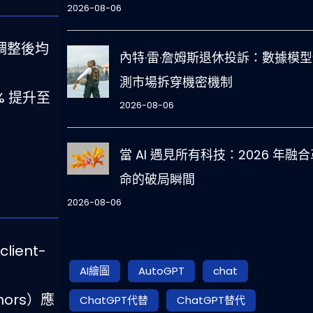
2026-08-06
測調整後均
內特·雷·詹姆斯退休投訴：數據模
測市場拆穿機密機制
% 提升至
2026-08-06
當 AI 遇見所有科技：2026 年融合
命的破局瞬間
2026-08-06
lient-
AI繪圖
AutoGPT
chat
hors）應
ChatGPT代替
ChatGPT替代