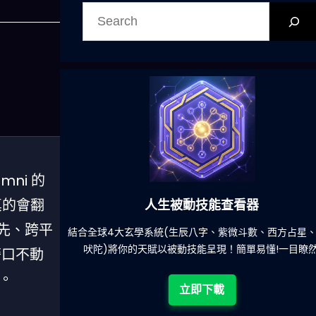
搜
尋
ni 的
真的會翻
人生被動技能查看器
優先、跨平
餐吃什麽的煩
結合全球4大玄學系統(生辰八字、紫微斗數、西方占星
吠陀)將你的天賦以被動技能呈現！簡單易懂!一目瞭然
藉口不動
。
立即下載