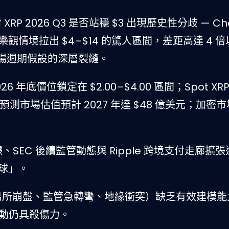
I 對 XRP 2026 Q3 是否站穩 $3 出現歷史性分歧 — Ch
 則在樂觀情境拉出 $4–$14 的驚人區間，差距高達 4 
場週期假設的深層裂縫。
2026 年底價位鎖定在 $2.00–$4.00 區間；Spot XRP
金融預測市場估值預計 2027 年達 $48 億美元；加密
數據、SEC 後續監管動態與 Ripple 跨境支付走廊擴
晶球」。
交易所崩盤、監管急轉彎、地緣衝突）缺乏有效建模能力
期波動仍具殺傷力。