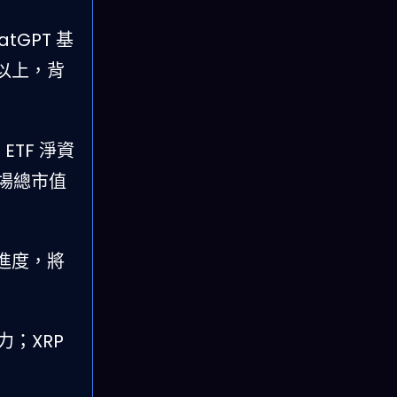
atGPT 基
倍以上，背
 ETF 淨資
市場總市值
張進度，將
；XRP