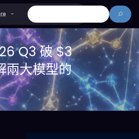
搜
re
尋
26 Q3 破 $3
解兩大模型的