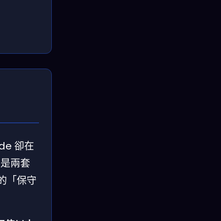
ude 卻在
這是兩套
考的「保守