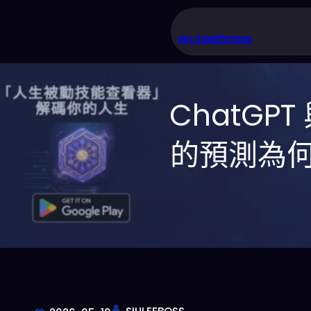
跳
至
siuleeboss
主
要
ChatGPT 
內
容
的預測為