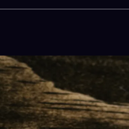
人生被動技能查看器
以後免除晚餐吃什麽的煩
結合全球4大玄學系統(生辰八字、紫微斗數
吠陀)將你的天賦以被動技能呈現！簡單易懂
立即下載