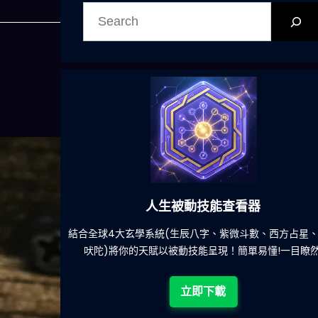
搜
尋
六合彩發達神器
、西方占星、印度
減少超過500萬個低概率中獎組合，提高中獎
!一目瞭然!
立即下載