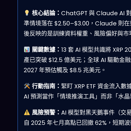
核心結論：
ChatGPT 與 Claude A
準情境落在 $2.50–$3.00，Claude
後反映的是訓練資料權重、風險偏好與市
關鍵數據：
13 套 AI 模型共識將 XRP 
產已突破 $12.5 億美元；全球 AI 驅動
2027 年預估觸及 $8.5 兆美元。
行動指南：
緊盯 XRP ETF 資金流入
AI 預測當作「情境推演工具」而非「水
風險預警：
AI 模型對黑天鵝事件（
自 2025 年七月高點已回撤 62%，短