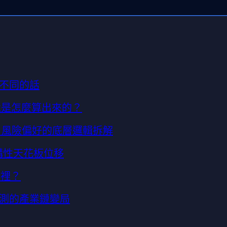
不同的話
基準情境是怎麼算出來的？
 $14？風險偏好的底層邏輯拆解
的結構性天花板位移
哪裡？
叉預測的產業鏈變局