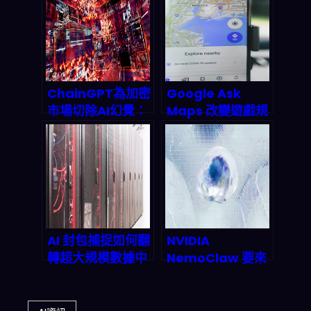
2026 加密演算法
交易生態
ChainGPT為加密
Google Ask
市場切除AI幻覺：
Maps 改變遊戲規
CoinGecko认证
則：AI 推薦模式如
的透明度突破如何
何顛覆本地商家
改写2026金融游
SEO 與流量變現？
戏规则
2026 最新攻略
AI 封包捕捉如何翻
NVIDIA
轉超大規模數據中
NemoClaw 要來
心：2026 深度觀
了！2026 年 AI
察與未來預測
Agent 戰國時
代，誰將改寫遊戲