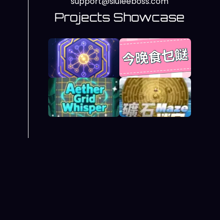
support@siuleeboss.com
Projects Showcase