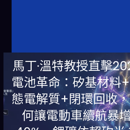
馬丁·溫特教授直擊20
電池革命：矽基材料+
態電解質+閉環回收，
何讓電動車續航暴