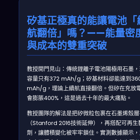
矽基正極真的能讓電池「
航翻倍」嗎？——能量密
與成本的雙重突破
教授開門見山：傳統鋰離子電池陽極用石墨，
容量只有372 mAh/g；矽基材料卻能達到36
mAh/g，理論上續航直接翻倍。但矽在充放
會膨脹400%，這是過去十年的最大痛點。
教授團隊的解法是把矽微粒包裹在石墨烯殼層
（Stanford 2016技術延伸），再搭配可再
劑，讓體積變化被牢牢鎖住。實測數據顯示，