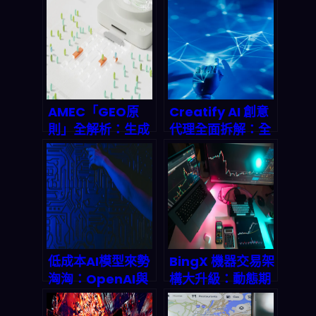
AMEC「GEO原
Creatify AI 創意
則」全解析：生成
代理全面拆解：全
式AI搜尋時代，品
自動廣告生成如何
牌能被AI「看見」
改寫 2026 數位行
才是生存法則
銷遊戲規則
低成本AI模型來勢
BingX 機器交易架
洶洶：OpenAI與
構大升級：動態期
Anthropic的IPO
貨策略＋API 即時
美夢會否破碎？
掛鉤如何重塑