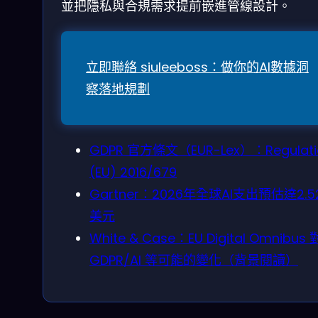
並把隱私與合規需求提前嵌進管線設計。
立即聯絡 siuleeboss：做你的AI數據洞
察落地規劃
GDPR 官方條文（EUR-Lex）：Regulati
(EU) 2016/679
Gartner：2026年全球AI支出預估達2.5
美元
White & Case：EU Digital Omnibus 
GDPR/AI 等可能的變化（背景閱讀）