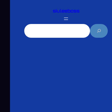
跳
siuleeboss
至
主
要
搜
內
尋
容