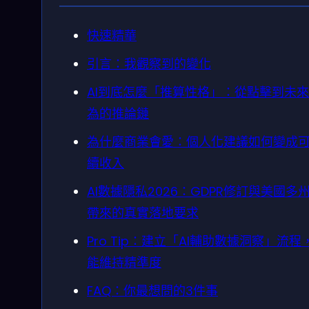
快速精華
引言：我觀察到的變化
AI到底怎麼「推算性格」：從點擊到未
為的推論鏈
為什麼商業會愛：個人化建議如何變成
續收入
AI數據隱私2026：GDPR修訂與美國多
帶來的真實落地要求
Pro Tip：建立「AI輔助數據洞察」流程
能維持精準度
FAQ：你最想問的3件事