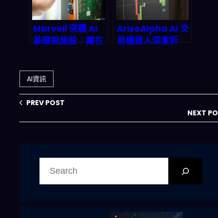
Marvell 突襲 AI
AriseAlpha AI 交
基礎設施股：藏在
易機器人深度拆
1.6T 光學晶片背
解：散户拿到機構
後，一个价值 800
級武器的 2026 真
亿美元的隐形冠军
相
AI資訊
如何 quietly 吞噬
兆美元市场规模
PREV POST
NEXT P
搜
尋