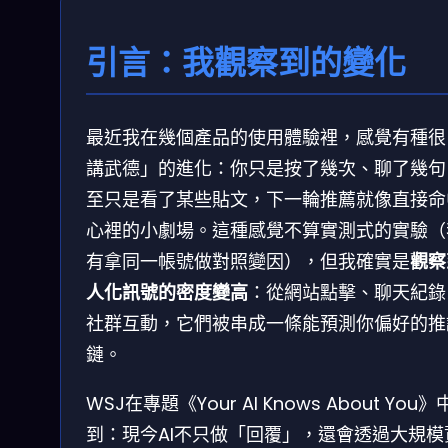
引言：我觀察到的變化
最近我在幾個產品的使用體驗裡，感覺有種很
講武德」的進化：你只是按了幾次、聊了幾句
至只是看了某些貼文，下一輪推薦就像直接命
心裡的小劇場。這種感覺不算實測式的實驗（
有拿同一帳號做對照變因），但我確實是
觀察
人化訊號的密度變高
：從網站點擊、聊天紀錄
社群互動，它們被串成一條能預測你偏好的推
鏈。
WSJ在專題《Your AI Knows About You
到：現今AI不只做「回覆」，還會透過大規模