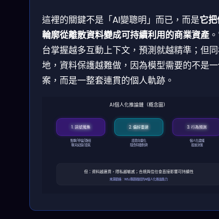
這裡的關鍵不是「AI變聰明」而已，而是
它把
輪廓從離散資料變成可持續利用的商業資產
。
台掌握越多互動上下文，預測就越精準；但同
地，資料保護越難做，因為模型需要的不是一
案，而是一整套連貫的個人軌跡。
AI個人化推論鏈（概念圖）
1. 訊號蒐集
2. 偏好重建
3. 行為預測
點擊/停留/路徑
語意向量化
個人化建議
聊天紀錄/語氣
隱含特徵對齊
投放決策
但：資料越連貫，隱私越敏感；合規與信任會直接影響可持續性
來源脈絡：WSJ專題描述的AI個人化推論能力