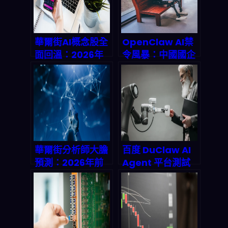
點、加速 ROI？
華爾街AI概念股全
OpenClaw AI禁
面回溫：2026年
令風暴：中國國企
AI產業投資風向深
禁用自主智能體，
度解析
揭示2026全球AI
安全布局
華爾街分析師大膽
百度 DuClaw AI
預測：2026年前
Agent 平台測試
AI公司股價將飆漲
解密：一場重塑企
35%至62%！搶先
業 AI 估值戰的靜
掌握金融科技、醫
默革命
療診斷與自動化製
造三大風口