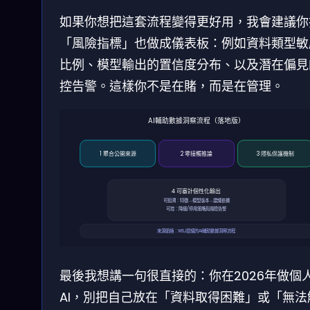
如果你想把這套流程變得更好用，我會建議你
「風險指標」也做成儀表板：例如資料類型敏
比例、模型輸出的置信度分布、以及潛在偏見
控告警。這樣你不是在賭，而是在管理。
AI輔助數據洞察流程（落地版）
1 聚合公開來源
2 零接觸推論
3 隱私保護機制
4 可審計個性化輸出
可追溯：特徵→模型版本→建議依據
可控：降級/停用策略與風險告警
來源脈絡：WSJ提議的AI輔助數據洞察流程
最後我想講一句很直接的：你在2026年做個
AI，別把自己放在「資料取得困難」或「無法