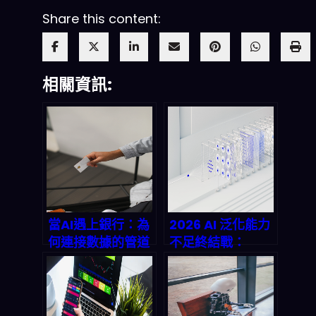
Share this content:
相關資訊:
當AI遇上銀行：為
2026 AI 泛化能力
何連接數據的管道
不足終結戰：
比模型更關鍵？
Ensemble of
2026年金融基礎
Distilled
設施深度剖析
Policies 策略如何
讓企業部署零痛