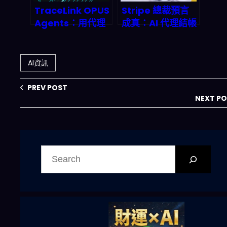
TraceLink OPUS
Stripe 總裁預言
Agents：用代理
成真：AI 代理結帳
式商業網絡重寫供
如何徹底改寫
應鏈管理，2026
2026 電商遊戲規
企業該怎麼接招？
則
AI資訊
PREV POST
NEXT P
搜
尋