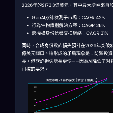
2026年的$173.3億美元，其中最大增幅來自於
GenAI欺詐檢測子市場：CAGR 42%
行為生物識別解決方案：CAGR 38%
跨機構身份信譽交換網絡：CAGR 31%
同時，合成身份欺詐損失預計在2026年突破$1
億美元關口。這形成的矛盾現象是：防禦投資
長，但欺詐損失增長更快——因為AI降低了对
门檻的要求。
18
22
25
28
31
34
防禦市場 vs 欺詐損失 (單位:十億美元)
200
150
100
12
15
50