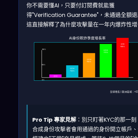
你不需要懂AI，只要付訂閱費就能獲
得"Verification Guarantee"，未通過全額
這直接解釋了為什麼攻擊量在一年内爆炸性增
AI身份欺詐季度增長率
Q1’25
+195%
100%
Q4’24
+178%
Q3’24
+150%
50%
Q2’24
+120%
Q1’24
0%
全球增長 | 歐洲區域：+37
Pro Tip 專家見解
：別只盯著KYC的那一刻
合成身份攻擊者會用通過的身份開立帳戶、