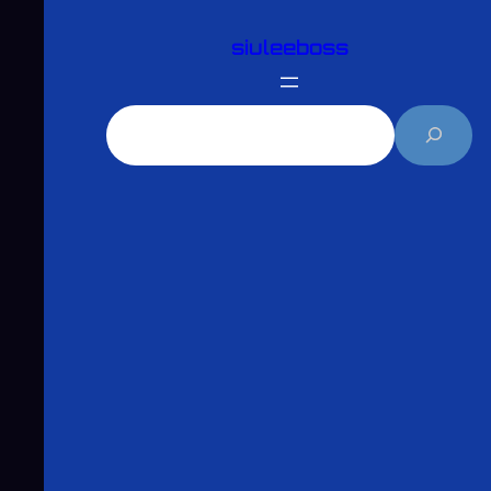
跳
siuleeboss
至
主
要
搜
內
尋
容