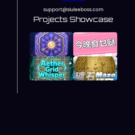
support@siuleeboss.com
Projects Showcase