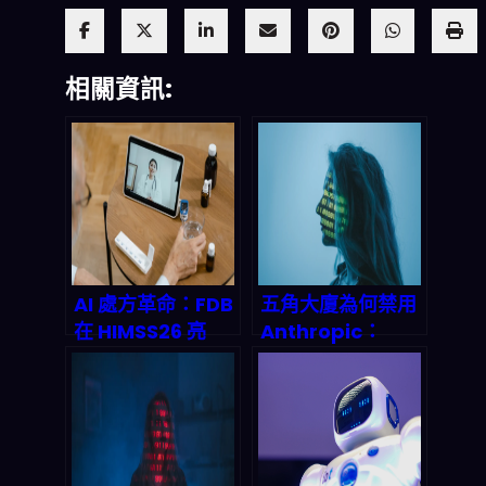
相關資訊:
AI 處方革命：FDB
五角大廈為何禁用
在 HIMSS26 亮
Anthropic：
相，臨床決策支持
2026 年 LLM 進軍
系統將如何重塑
軍用，真正卡住的
2027 年醫療生態
是「網路安全風險
與合規交集」