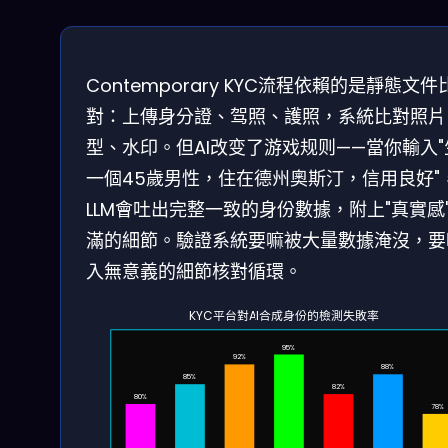
Contemporary KYC流程依賴的是靜態文件
對：上傳身分證、驾照、護照，系統比對照片
型、水印。但AI改变了游戏规则——當你輸入"
一個45歲男性，住在德州奧斯汀，信用良好"
LLM會吐出完整一致的身份數據，附上"真實感
滿的細節。驗證系統要嘛被大量數據淹沒，要
入無意義的細節核對循環。
KYC平台對AI合成身份的檢測失敗率
95%
92%
88%
85%
82%
80%
78%