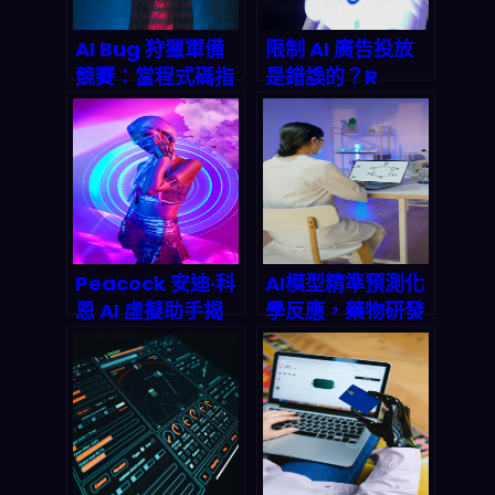
AI Bug 狩獵軍備
限制 AI 廣告投放
競賽：當程式碼指
是錯誤的？R
數爆發，誰來守護
Street 研究所觀
你的數位命脈？
點如何影響 2026
年兆美元市場
Peacock 安迪·科
AI模型精準預測化
恩 AI 虛擬助手揭
學反應，藥物研發
秘：2026 年
從數週縮短到數天
Bravo-verse 如
｜2026年深度剖
何用 LLM + AR 徹
析
底改變串流娛樂與
廣告收益？