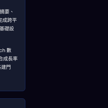
件摘要、
完成跨平
 基礎設
h 數
複合成長率
基建門