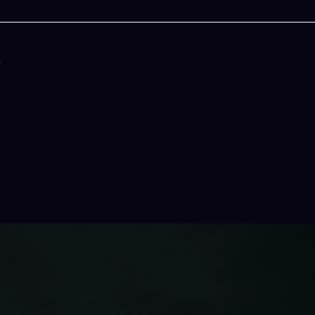
心
今晚吃什麽
一鍵配搭出三餸一湯的完美晚餐組合,以後免除晚
惱
立即下載