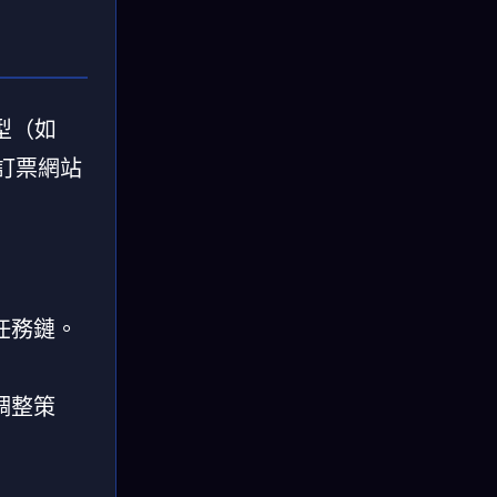
型（如
訂票網站
任務鏈。
調整策