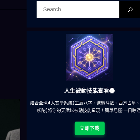
搜
尋
人生被動技能查看器
餐吃什麽的煩
結合全球4大玄學系統(生辰八字、紫微斗數、西方占星
吠陀)將你的天賦以被動技能呈現！簡單易懂!一目瞭然
立即下載