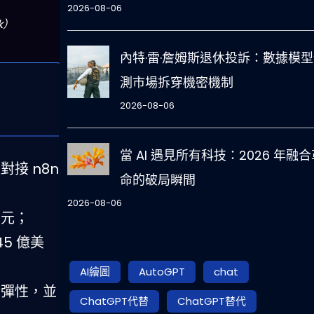
2026-08-06
k）
內特·雷·詹姆斯退休投訴：數據模
測市場拆穿機密機制
2026-08-06
當 AI 遇見所有科技：2026 年融合
對接 n8n
命的破局瞬間
2026-08-06
美元；
45 億美
AI繪圖
AutoGPT
chat
合彈性，並
ChatGPT代替
ChatGPT替代