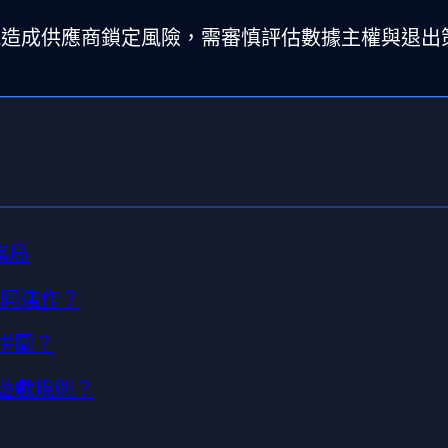
能造成供應商鎖定風險，需審慎評估數據主權與退出
棋局
何協同運作？
鍵拼圖？
寫遊戲規則？