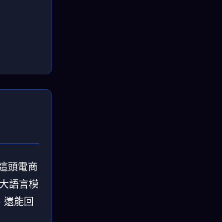
州這頭電商
把大語言模
、還能回