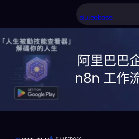
跳
至
siuleeboss
主
要
內
阿里巴巴企
容
n8n 工