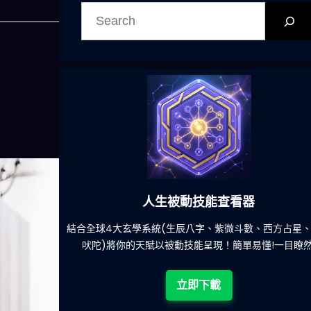
搜
尋
人生被動技能查看器
餐吃什麽的煩
結合全球4大玄學系統(生辰八字、紫微斗數、西方占星
吠陀)將你的天賦以被動技能呈現！簡單易懂!一目瞭然
立即下載