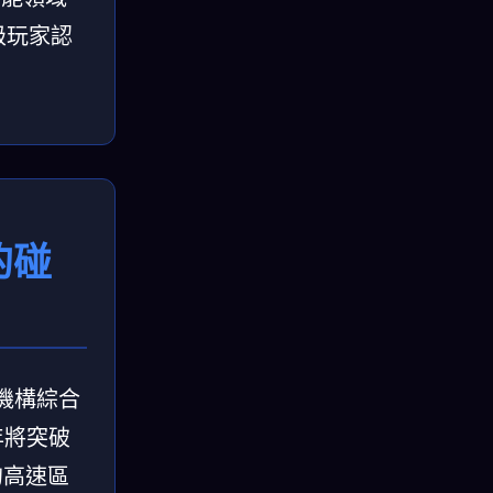
級玩家認
的碰
s等機構綜合
年將突破
的高速區