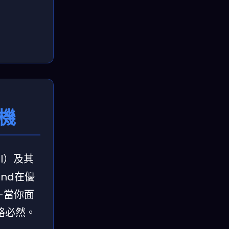
機
l）及其
nd在優
—當你面
略必然。