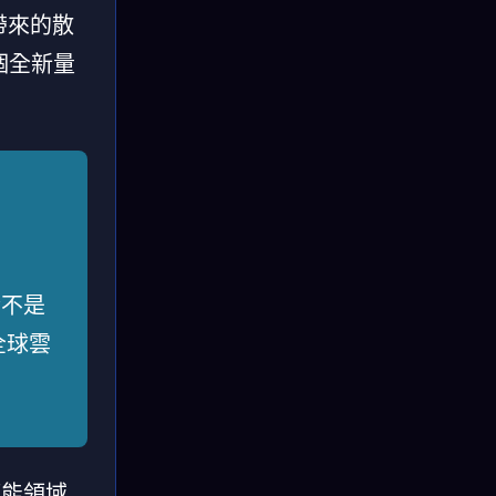
帶來的散
個全新量
冷不是
全球雲
節能領域