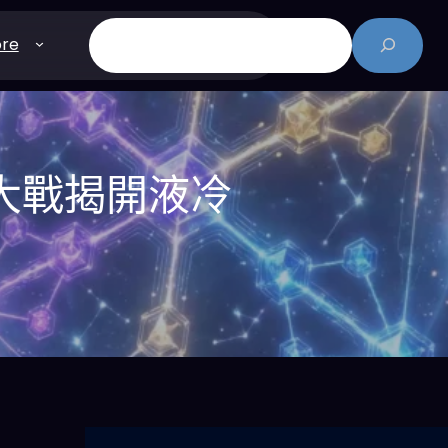
搜
re
尋
熱大戰揭開液冷