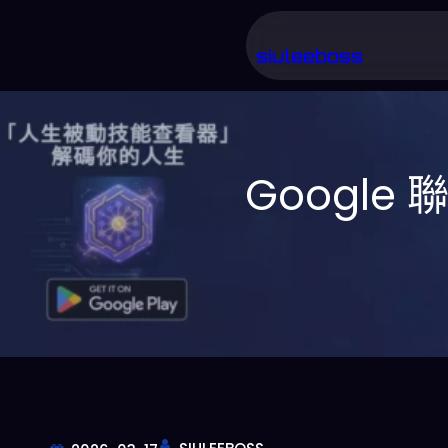
跳
至
siuleeboss
主
要
內
Googl
容