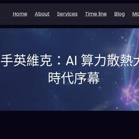
Home
About
Services
Time line
Blog
Mo
e 聯手英維克：AI 算力散
時代序幕