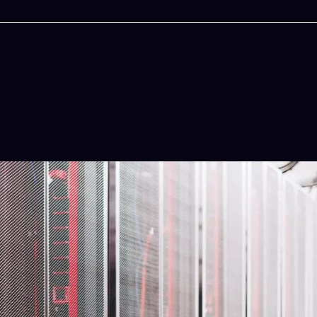
今晚吃什麽
一鍵配搭出三餸一湯的完美晚餐組合,以後免除晚
惱
立即下載