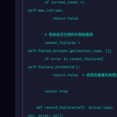
        if current_count >= 
self.max_retries:

            return False

        # 檢查是否在相同失敗點循環

        recent_failures = 
self.failed_actions.get(action_type, [])

        if error in recent_failures[-
self.failure_threshold:]:

            return False  # 檢測到重複失敗模式

        return True

    def record_failure(self, action_type: 
str, error: str):
