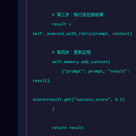
        # 第三步：執行並記錄結果

        result = 
self._execute_with_retry(prompt, context)

        # 第四步：更新記憶

        self.memory.add_context(

            {"prompt": prompt, "result": 
result},

score=result.get("success_score", 0.5)

        )

        return result
