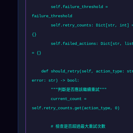
        self.failure_threshold = 
failure_threshold

        self.retry_counts: Dict[str, int] = 
{}

        self.failed_actions: Dict[str, list] 
= {}

    def should_retry(self, action_type: str, 
error: str) -> bool:

        """判斷是否應該繼續重試"""

        current_count = 
self.retry_counts.get(action_type, 0)

        # 檢查是否超過最大重試次數
