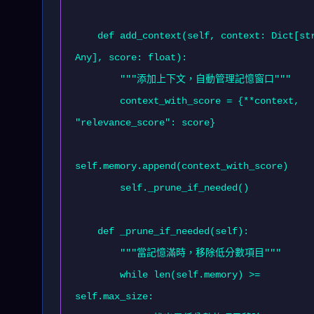
    def add_context(self, context: Dict[str, 
Any], score: float):

        """添加上下文，自動管理記憶窗口"""

        context_with_score = {**context, 
"relevance_score": score}

self.memory.append(context_with_score)

        self._prune_if_needed()

    def _prune_if_needed(self):

        """當記憶滿時，移除低分數項目"""

        while len(self.memory) >= 
self.max_size:
