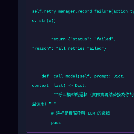
self.retry_manager.record_failure(action_t
e, str(e))

        return {"status": "failed", 
"reason": "all_retries_failed"}

    def _call_model(self, prompt: Dict, 
context: list) -> Dict:

        """呼叫模型的邏輯（實際實現請替換為你的模
型调用）"""

        # 這裡是實際呼叫 LLM 的邏輯
