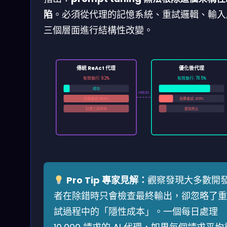
陷
。必須從代理的記憶系統、重試邏輯、輸入
三個層面進行結構性改變。
傳統 ReAct 代理
優化後代理
有效執行: 9.2%
有效執行: 78.5%
成功
成功
+69.3%
浪費重試: 90.8%
浪費重試: 21.5%
幻覺工具呼叫
提前終止
Pro Tip 專家見解：
觀察發現大多數開
者在除錯時只會檢查最終輸出，卻忽略了重
試過程中的「隱性成本」。一個每日處理