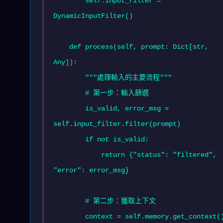
        self.input_filter = 
DynamicInputFilter()

    def process(self, prompt: Dict[str, 
Any]):

        """處理輸入的主要流程"""

        # 第一步：輸入篩選

        is_valid, error_msg = 
self.input_filter.filter(prompt)

        if not is_valid:

            return {"status": "filtered", 
"error": error_msg}

        # 第二步：獲取上下文

        context = self.memory.get_context()
