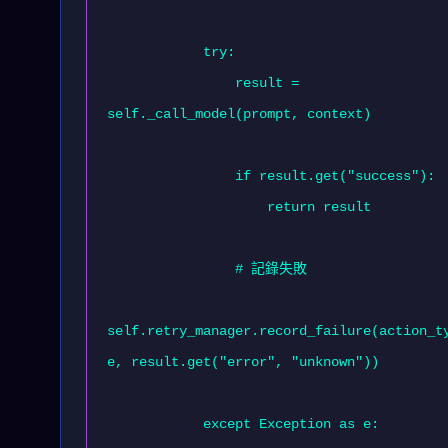
            try:

                result = 
self._call_model(prompt, context)

                if result.get("success"):

                    return result

                # 記錄失敗

self.retry_manager.record_failure(action_t
e, result.get("error", "unknown"))

            except Exception as e:
