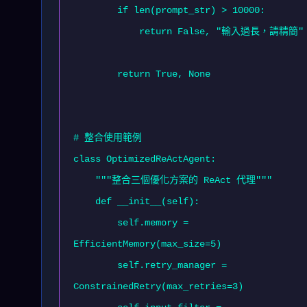
        if len(prompt_str) > 10000:

            return False, "輸入過長，請精簡"

        return True, None

# 整合使用範例

class OptimizedReActAgent:

    """整合三個優化方案的 ReAct 代理"""

    def __init__(self):

        self.memory = 
EfficientMemory(max_size=5)

        self.retry_manager = 
ConstrainedRetry(max_retries=3)
