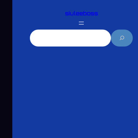
跳
siuleeboss
至
主
要
搜
內
尋
容