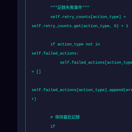
        """記錄失敗事件"""

        self.retry_counts[action_type] = 
self.retry_counts.get(action_type, 0) + 1

        if action_type not in 
self.failed_actions:

            self.failed_actions[action_type] 
= []

self.failed_actions[action_type].append(er
r)

        # 保持最近記錄

        if 