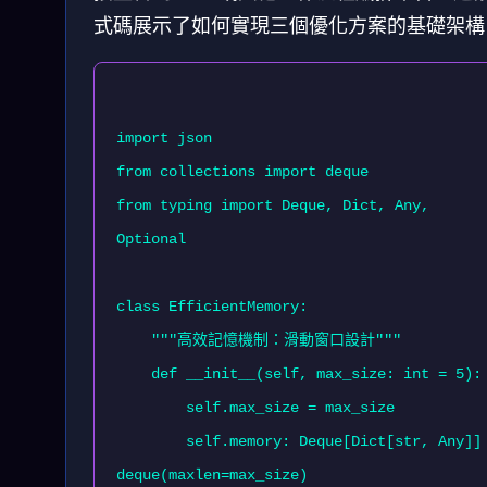
式碼展示了如何實現三個優化方案的基礎架構
import json

from collections import deque

from typing import Deque, Dict, Any, 
Optional

class EfficientMemory:

    """高效記憶機制：滑動窗口設計"""

    def __init__(self, max_size: int = 5):

        self.max_size = max_size

        self.memory: Deque[Dict[str, Any]] = 
deque(maxlen=max_size)
