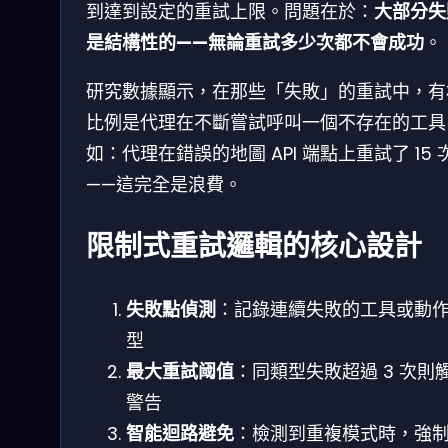
到達到設定的重試上限。問題在於：
大部分失
是結構性的——無論重試多少次都不會成功
。
研究數據顯示，在那些「失敗」的重試中，有
比例是代理在不斷嘗試呼叫一個不存在的工具
如：代理在錯誤的地圖 API 端點上重試了 15 
——這完全是浪費。
限制式重試邏輯的核心設計
失敗點偵測
：記錄連續失敗的工具或動
型
最大重試阈值
：同類型失敗超過 3 次則
警告
智能迴路避免
：檢測到重複模式時，強