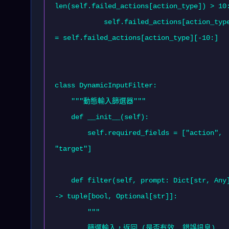
len(self.failed_actions[action_type]) > 10:
            self.failed_actions[action_type] 
= self.failed_actions[action_type][-10:]

class DynamicInputFilter:

    """動態輸入篩選器"""

    def __init__(self):

        self.required_fields = ["action", 
"target"]

    def filter(self, prompt: Dict[str, Any]) 
-> tuple[bool, Optional[str]]:

        """

        篩選輸入，返回 (是否有效, 錯誤訊息)
