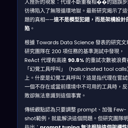
人挫折的現象：代理不斷重複相��的錯誤步
彷彿陷入了無限循環地獄。最新研究揭示了這
題的真相——
這不是模型犯錯，而是架構設計
陷
。
根據 Towards Data Science 發表的研究
研究團隊在 200 項任務的基準測試中發現，
ReAct 代理有高達
90.8%
的重試次數被浪費
「幻覺工具呼叫」（hallucinated tool call
上。什麼是幻覺工具呼叫？這是指代理在嘗試
一個不存在或當前環境中不可用的工具時，反
敗卻無法意識到這個事實。
傳統觀點認為只要調整 prompt、加強 Few-
shot範例，就能解決這個問題。但研究團隊
指出：
prompt tuning 無法根除這個架構