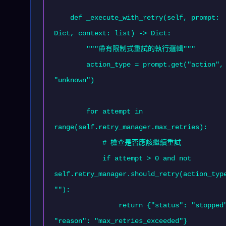
    def _execute_with_retry(self, prompt: 
Dict, context: list) -> Dict:

        """帶有限制式重試的執行邏輯"""

        action_type = prompt.get("action", 
"unknown")

        for attempt in 
range(self.retry_manager.max_retries):

            # 檢查是否應該繼續重試

            if attempt > 0 and not 
self.retry_manager.should_retry(action_type
""):

                return {"status": "stopped", 
"reason": "max_retries_exceeded"}
