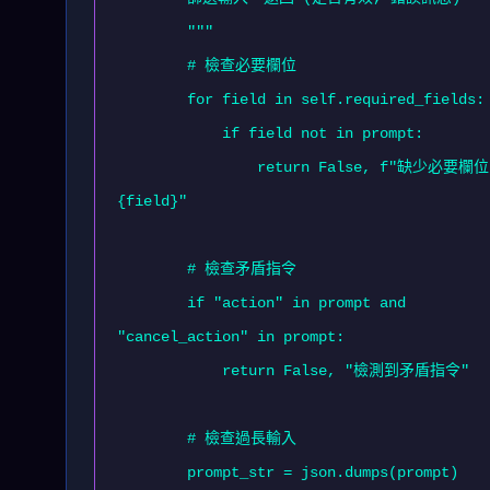
        """

        # 檢查必要欄位

        for field in self.required_fields:

            if field not in prompt:

                return False, f"缺少必要欄位: 
{field}"

        # 檢查矛盾指令

        if "action" in prompt and 
"cancel_action" in prompt:

            return False, "檢測到矛盾指令"

        # 檢查過長輸入

        prompt_str = json.dumps(prompt)
