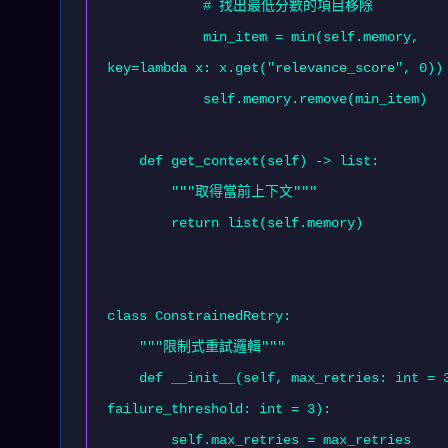
            # 找出最低分數的項目移除

            min_item = min(self.memory, 
key=lambda x: x.get("relevance_score", 0))

            self.memory.remove(min_item)

    def get_context(self) -> list:

        """取得當前上下文"""

        return list(self.memory)

class ConstrainedRetry:

    """限制式重試邏輯"""

    def __init__(self, max_retries: int = 3, 
failure_threshold: int = 3):

        self.max_retries = max_retries
