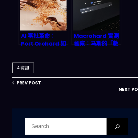
機器人交友革命？
年的程式碼洪流？
AI 審批革命：
Macrohard 實測
Port Orchard 如
觀察：马斯的「數
何用人工智慧駭入
位Optimus」能
建築執照流程？
否顛覆整個軟體產
業？
AI資訊
PREV POST
NEXT P
搜
尋