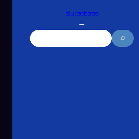
跳
siuleeboss
至
主
要
搜
內
尋
容