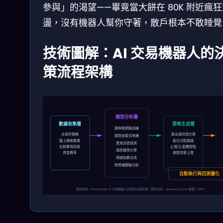
參與」的渴望——畢竟當大餅在 80K 附近瘋
盪，沒有機器人幫你守著，散戶根本不敢睡覺
技術圖解：AI 交易機器人的
策流程架構
模型分析層
數據收集層
策略生成層
類神經網路訓練
交易所價格
進出場訊號計算
趨勢與模式辨識
鏈上轉帳數據
倉位分配建議
異常訊號偵測
社群輿情抓取
止損/止盈觸發點
風險機率計算
資金費率
風險控管上限
情緒指數合成
跨幣種關聯分析
自動執行與回測優化
圖表說明：MoneyFlare AI 交易機器人四階段決策架構（資料來源：siuleeboss.com 整理，2026）