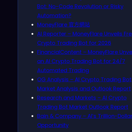
Bot: No-Code Revolution or Risky
Automation?
MoneyFlare 官方網站
AI Reporter – MoneyFlare Unveils Fre
Crypto Trading Bot for 2026
FinancialContent – MoneyFlare Unve
an AI Crypto Trading Bot for 24/7
Automated Trading
OG Analysis – AI Crypto Trading Bot
Market Analysis and Outlook Report
Research and Markets – AI Crypto
Trading Bot Market Outlook Report
Bain & Company – AI’s Trillion-Dolla
Opportunity