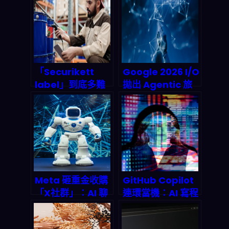
將在2026顛覆全
API：2026 企業
球電商行銷與內容
AI 安全合規的臨界
創作產業鏈？
點正在崩解傳統認
知
「Securikett
Google 2026 I/O
label」到底多難
拋出 Agentic 旅
仿？把光學
行預訂炸彈：AI 代
+RFID+光譜+雲端
理如何一鍵改寫全
驗證串成2026防
球旅遊產業遊戲規
偽新主場
則？
Meta 砸重金收購
GitHub Copilot
「X社群」：AI 聊
連環當機：AI 寫程
天機器人社交平台
式霸主的基礎設施
即將點燃 2026 年
為何撐不住 2026