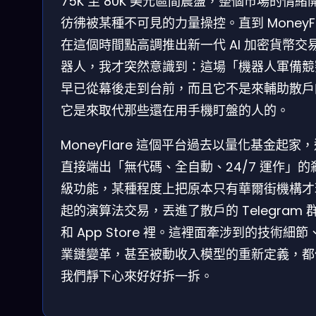
75K 至 80K 美元區間震盪，整個市場的情緒
彷彿被某種不可見的力量操控。直到 MoneyFl
在這個時間點高調推出新一代 AI 加密貨幣交
器人，我才突然意識到：這場「機器人軍備競
早已從幕後走到台前，而且它不是來輔助散戶
它是來取代那些還在用手機盯盤的人的。
MoneyFlare 這個平台過去以量化基金起家
直接端出「無代碼、全自動、24/7 運作」的
級功能，某種程度上把原本只有華爾街機構才
起的演算法交易，丟進了散戶的 Telegram 
和 App Store 裡。這裡面牽涉到的技術細節
業鏈變革，甚至被動收入模型的重新定義，都
我們靜下心來好好拆一拆。