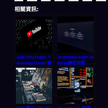
相關資訊:
Ask YouTube ＋
monday.com AI
Gemini Omni 雙
First轉型突圍：
殺登場：對話式 AI
SaaS龍頭如何靠
搜片與 Shorts 自
39.2億營收碾壓市
動產稿如何改寫
場預期？
2026 影音經濟規
則