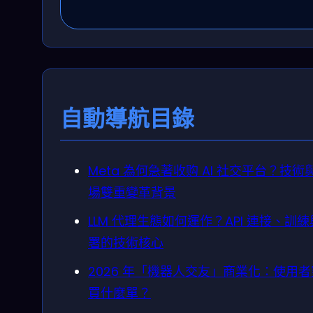
自動導航目錄
Meta 為何急著收购 AI 社交平台？技術
場雙重變革背景
LLM 代理生態如何運作？API 連接、訓
署的技術核心
2026 年「機器人交友」商業化：使用
買什麼單？