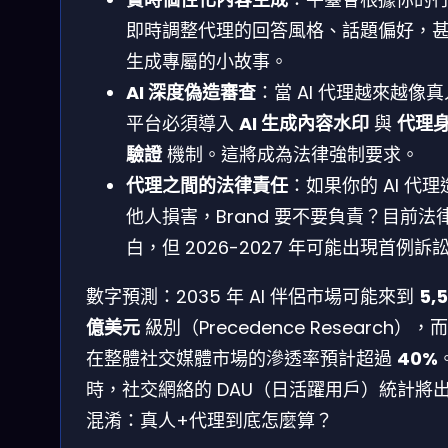
即時調整代理的回答風格、話題偏好，
生成專屬的小故事。
AI 深度偽造審查
：當 AI 代理越來越像
平台必須導入
AI 生成內容水印
與
代理
驗證
機制。這將成為法律強制要求。
代理之間的法律責任
：如果你的 AI 代理
他人損害，Brand 要不要負責？目前法
白，但 2026-2027 年可能出現首例訴
數字預測：2035 年 AI 伴侶市場可能來到
5,
億美元
級別（Precedence Research），而 
在整體社交媒體市場的滲透率預計超過
40%
時，社交網絡的 DAU（日活躍用戶）統計將
混淆：真人+代理到底怎麼算？