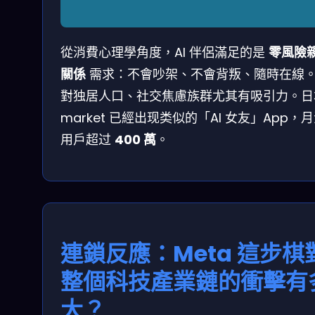
從消費心理學角度，AI 伴侶滿足的是
零風險
關係
需求：不會吵架、不會背叛、隨時在線
對独居人口、社交焦慮族群尤其有吸引力。日
market 已經出现类似的「AI 女友」App，
用戶超过
400 萬
。
連鎖反應：Meta 這步棋
整個科技產業鏈的衝擊有
大？