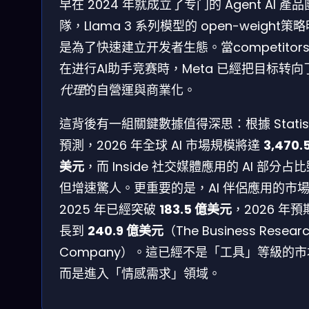
早在 2024 年就成立了专门的 Agent AI 產品
隊，Llama 3 系列模型的 open-weight策
是為了快速建立开发者生態。當competitor
在进行AI助手竞赛時，Meta 已經把目标转向
代理
的自營運與商業化。
這背後有一組關鍵數據值得深思：根據 Statis
預測，2026 年全球 AI 市場規模將達
3,470.
美元
，而 Inside 社交媒體應用的 AI 部分占
但增速驚人。更重要的是，AI 伴侶應用的市
2025 年已經突破
183.5 億美元
，2026 年預
長到
240.9 億美元
（The Business Resear
Company）。這已經不是「工具」等級的
而是進入「情感需求」領域。