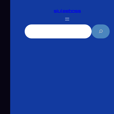
跳
siuleeboss
至
主
要
搜
內
尋
容