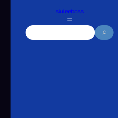
跳
siuleeboss
至
主
要
搜
內
尋
容