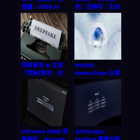
協議：2026 AI
則」全解析：生成
Agent 革命的
式AI搜尋時代，品
「USB-C」連接
牌能被AI「看見」
標準，開發者與企
才是生存法則
業不可不知的基礎
設施
特朗普用 AI 生成
NVIDIA
「耶穌/教宗」形
NemoClaw 企業
象引爆爭議：
自動化：開源 AI
2026 內容產業鏈
代理平台如何顛覆
的倫理、版權與政
2026 年工作流程
治放大效應怎麼
解？
Chrome Skills 深
Anthropic
度解析：Google
Mythos 震撼加密