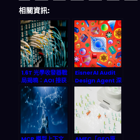
相關資訊:
1.6T 光學收發器戰
EisnerAI Audit
局揭曉：AOI 接获
Design Agent 深
hyperscale 大
度解析：會計師事
單，AI 資料中心
務所如何搶灘 AI
networking 带宽
審計時代？
革命启动
MCP 模型上下文
AMEC「GEO原