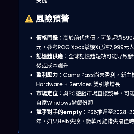
关键
風險預警
價格門檻
：高於前代售價，可能超過599
元，參考ROG Xbox掌機X已達7,999元
記憶體供應
：全球記憶體短缺可能导致發
後或成本飆升
盈利壓力
：Game Pass尚未盈利，新主
Hardware + Services 雙引擎增長
市場定位
：與PC遊戲市場直接競爭，可
自家Windows遊戲份額
競爭對手的empty
：PS6推遲至2028-2
年，如果Helix失敗，微軟可能錯失最佳