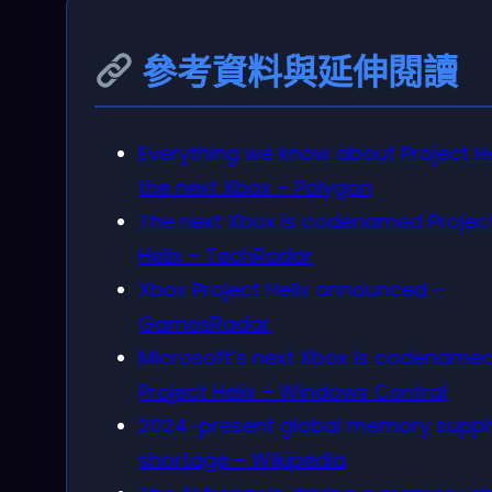
參考資料與延伸閱讀
Everything we know about Project He
the next Xbox – Polygon
The next Xbox is codenamed Projec
Helix – TechRadar
Xbox Project Helix announced –
GamesRadar
Microsoft’s next Xbox is codename
Project Helix – Windows Central
2024-present global memory suppl
shortage – Wikipedia