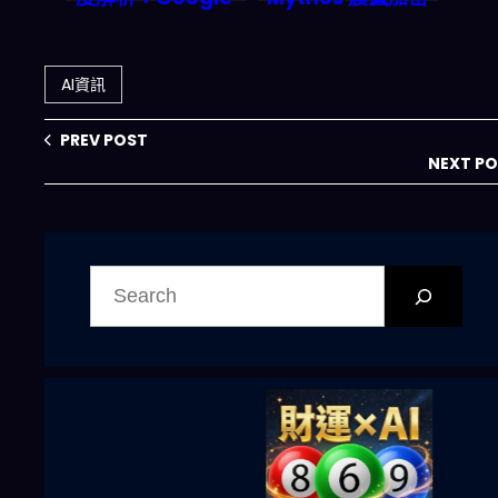
如何用一個按鍵改
圈：Coinbase、
變 AI 工作流程的
Binance 搶進，
遊戲規則？
LLM 如何重塑
AI資訊
2026年金融科技
格局？
PREV POST
NEXT P
搜
尋