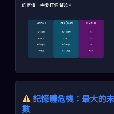
的定價，需要打個問號。
Series X
Helix (預期)
性能倍率
Zen 2 CPU
Zen 6 CPU
1x
RDNA 2
RDNA 5
2-3x
4K/60fps
4K/120fps
2x
499美元
599+美元
+20%
記憶體危機：最大的
數