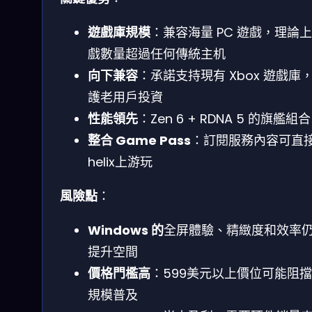
遊戲庫規模
：兼容海量 PC 遊戲，理論
戲數量超過任何傳統主机
向下兼容
：承諾支持現有 Xbox 遊戲庫
護老用戶投資
性能領先
：Zen 6 + RDNA 5 的旗艦組合
整合 Game Pass
：訂閱服務內容可直
helix上游玩
風險點
：
Windows 的
全屏體驗、精緻度和效率
提升空間
價格門檻高
：599美元以上價位可能阻
規模普及