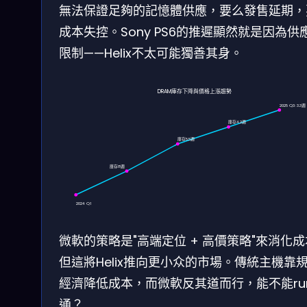
無法保證足夠的記憶體供應，要么發售延期，
成本失控。Sony PS6的推遲顯然就是因為供
限制——Helix不太可能獨善其身。
DRAM庫存下降與價格上漲趨勢
2025 Q3: 3.3週
庫存4.2週
庫存5.5週
庫存8週
2024 Q1
微軟的策略是"高端定位 + 高價策略"來消化
但這將Helix推向更小众的市場。傳統主機靠
經濟降低成本，而微軟反其道而行，能不能ru
通？