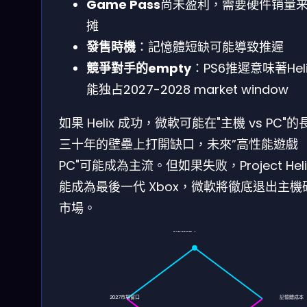
Game Pass
尚未盈利，需要硬件销量
摊
發售時機
：記憶體短缺可能導致推遲
競爭對手的empty
：PS6推遲意味著Hel
能独占2027-2028 market window
如果 Helix 成功，微軟可能在"主機 vs PC"的
三十年的壁壘上打開缺口，未來”高性能遊戲
PC"可能成為主流。但如果失败，Project Heli
能成為最後一代 Xbox，微軟將徹底退出主機
市場。
成功機率: ~45%
失敗機率: ~55%
2027市場窗口
記憶體成本