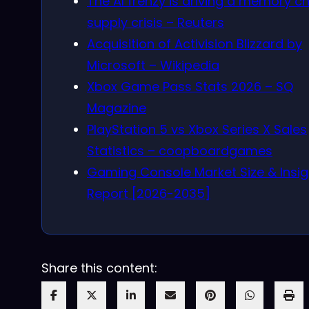
The AI frenzy is driving a memory ch
supply crisis – Reuters
Acquisition of Activision Blizzard by
Microsoft – Wikipedia
Xbox Game Pass Stats 2026 – SQ
Magazine
PlayStation 5 vs Xbox Series X Sales
Statistics – coopboardgames
Gaming Console Market Size & Insig
Report [2026-2035]
Share this content: