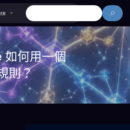
搜
re
尋
gle 如何用一個
戲規則？