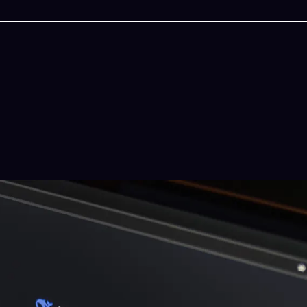
今晚吃什麽
一鍵配搭出三餸一湯的完美晚餐組合,以後免除晚
惱
立即下載