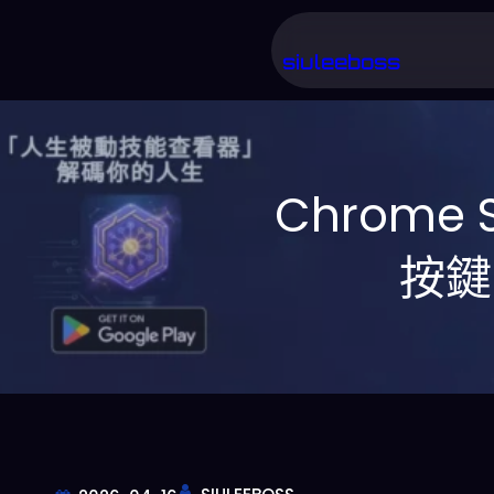
跳
至
siuleeboss
主
要
內
Chrome 
容
按鍵