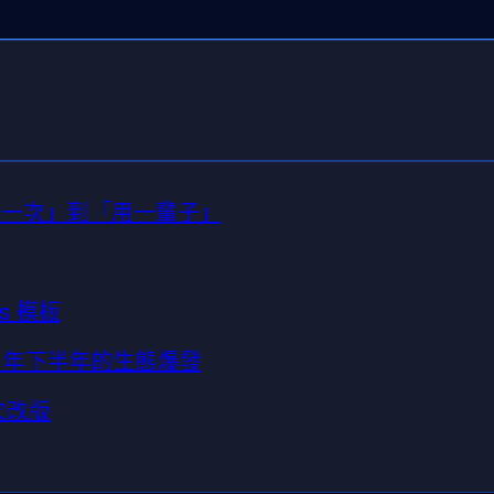
從「打一次」到「用一輩子」
s 模板
026 年下半年的生態爆發
次改版