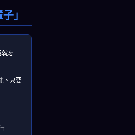
輩子」
器就忘
功能。只要
：
行