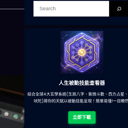
搜
尋
人生被動技能查看器
餐吃什麽的煩
結合全球4大玄學系統(生辰八字、紫微斗數、西方占星
吠陀)將你的天賦以被動技能呈現！簡單易懂!一目瞭然
立即下載