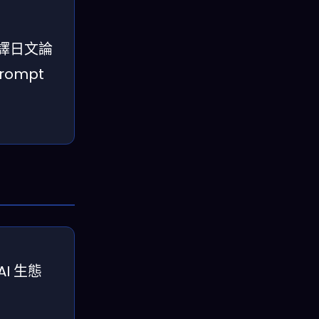
翻譯日文論
ompt
I 生態