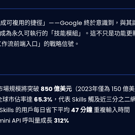
mpt 變成可複用的捷徑」——Google 終於意識到，與
pt 成為永久可執行的「技能模組」。這不只是功能更
I 工作流前端入口」的戰略信號。
化市場規模將突破
850 億美元
（2023年僅為 150 億
e 全球市佔率達
65.3%
，代表 Skills 觸及近三分之
kills 的用戶每日省下平均
47 分鐘
重複輸入時間
mini API 呼叫量成長
312%