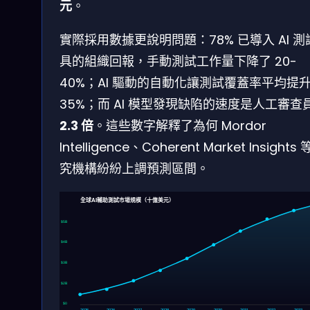
元
。
實際採用數據更說明問題：78% 已導入 AI 測
具的組織回報，手動測試工作量下降了 20-
40%；AI 驅動的自動化讓測試覆蓋率平均提
35%；而 AI 模型發現缺陷的速度是人工審查
2.3 倍
。這些數字解釋了為何 Mordor
Intelligence、Coherent Market Insights
究機構紛紛上調預測區間。
全球AI輔助測試市場規模（十億美元）
$5B
$4B
$3B
$2B
$0
2025
2026
2027
2028
2029
2030
2031
2032
2033