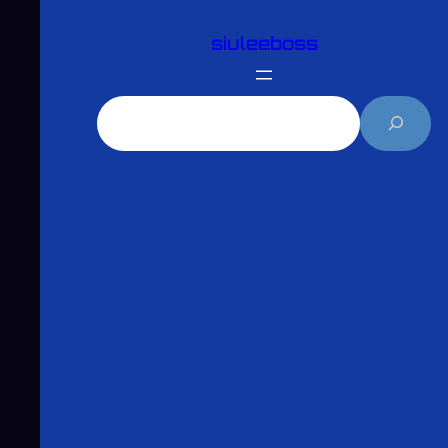
跳
siuleeboss
至
主
要
搜
內
尋
容