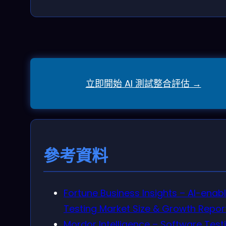
立即開始 AI 測試整合評估 →
參考資料
Fortune Business Insights – AI-enab
Testing Market Size & Growth Repor
Mordor Intelligence – Software Test