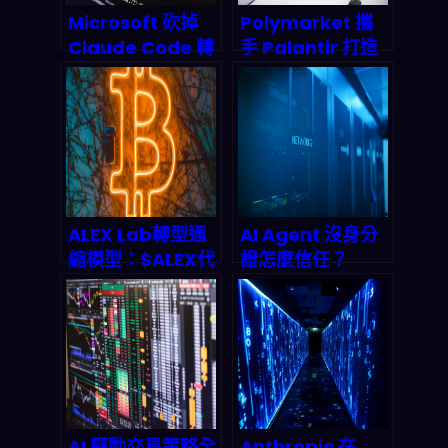
Microsoft 砍掉
Polymarket 攜
Claude Code 轉
手 Palantir 打造
投 GitHub
AI 體育監控革命：
Copilot CLI：終
預測市場的 2026
端機裡的 AI 編碼
新_game rules
革命正在改寫開發
者生存法則
ALEX Lab轉型通
AI Agent 沒身分
縮模型：$ALEX代
證怎麼信任？
幣回購燒毀機制與
Infoblox與
2026年Stacks生
GoDaddy聯手打
態價值前景
造DNS身份驗證新
標準，終結代理人
偽造與數據污染亂
象
AI 驅動交易策略全
Anthropic 在