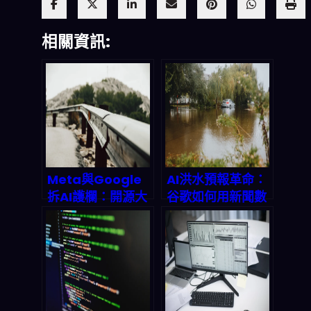
相關資訊:
Meta與Google
AI洪水預報革命：
拆AI護欄：開源大
谷歌如何用新聞數
模型安全防線崩塌
據提前24小時預測
的深度觀察
城市洪災？