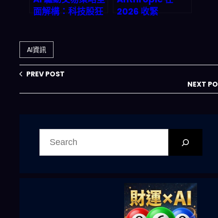
面解構：科技股狂
2026 收緊
飆背後的隱藏邏輯
Claude 存取權
與新興市場爆發路
限：OpenClaw
徑
創辦人卡關，AI 供
AI資訊
應鏈到底要怎麼備
援？
PREV POST
NEXT P
搜
尋