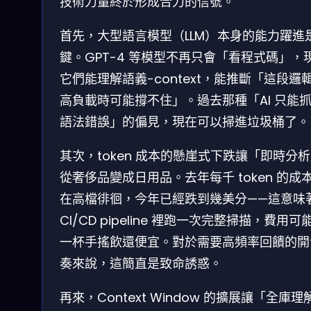
技術力量終於形成合力的信號。
首先，大型語言模型（LLM）本身的能力躍進
鍵。GPT-4 等模型不再只會「看程式碼」，
它們能理解語義-context，能推斷「這段邏
高負載時可能撐不住」。過去那種「AI 只能
語法錯誤」的偏見，現在可以掃進垃圾桶了。
其次，token 成本的懸崖式下跌讓「即時分
從奢侈品變成日用品。去年每千 token 的成
在高檔徘徊，今年已經跌到幾美分——這意味
CI/CD pipeline 裡跑一次完整掃描，費用可
一杯手搖飲還便宜。對於需要高頻率回饋的開
奏來說，這簡直是致命誘惑。
再來，Context Window 的擴展讓「全庫理