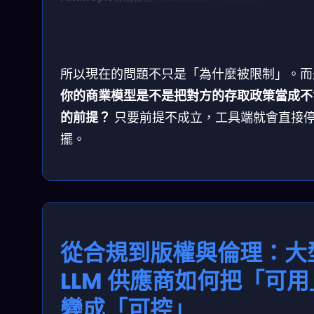
服務中斷風險
需求改變
OpenClaw
帳號/存取限制
採購轉
援
→ 供應鏈重排
所以現在的問題不只是「為什麼被限制」。而
你的商業模型是不是把對方的存取政策當成不
的前提？
只要前提不成立，工具端就會直接
擺。
從合規到版權與倫理：大
LLM 供應商如何把「可用
變成「可控」