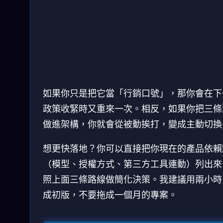
A 多供應商路由
B 合規證據鏈
C
可用性先穩
稽核可交付
本/權限解耦
風險可量化
備援不是替換模型那麼簡單，它是把
變動吸收進工程系統。
如果你只是把它當「行銷口號」，那你會在下
政策收緊時又重來一次。相反，如果你把三條
做進架構，你就會從被動挨打，變成主動切換
想更快落地？你可以直接把你現在的產品依賴
（模型、授權方式、第三方工具連動）列出來
照上面三條路線做簡化決策。我建議用兩小時
成初版，不要拖成一個月的專案。