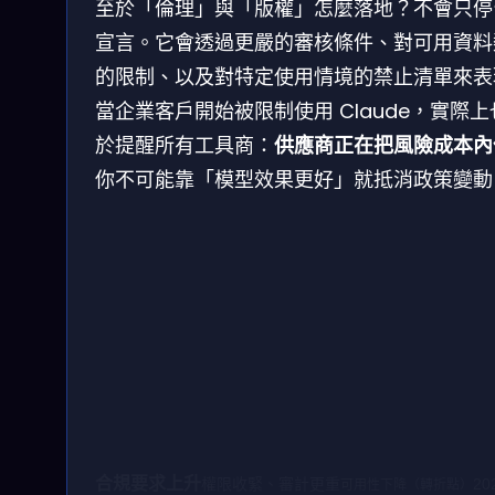
至於「倫理」與「版權」怎麼落地？不會只停
宣言。它會透過更嚴的審核條件、對可用資料
的限制、以及對特定使用情境的禁止清單來表
當企業客戶開始被限制使用 Claude，實際上
於提醒所有工具商：
供應商正在把風險成本內
你不可能靠「模型效果更好」就抵消政策變動
合規要求上升
權限收緊、審計更重
20
可用性下降（轉折點）