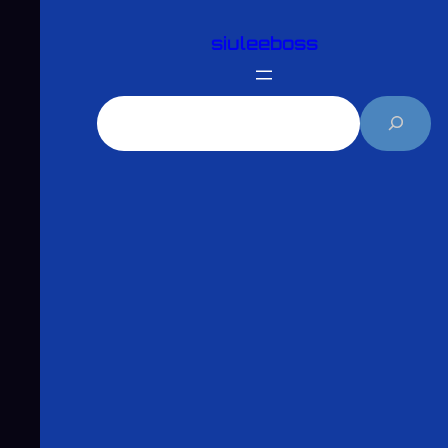
跳
siuleeboss
至
主
要
搜
內
尋
容