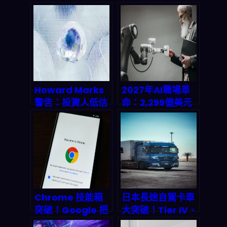
Howard Marks
2027年AI職場革
警告：投資人低估
命：2,299億美元
AI威力，不跟進就
背後的真相，你的
等著被洗出場
工作還剩多少價
值？
Chrome 技能箱
日本長途自駕卡車
突破！Google 把
大突破！Tier IV、
GPT-4 自動化塞
Yamato、三菱扶