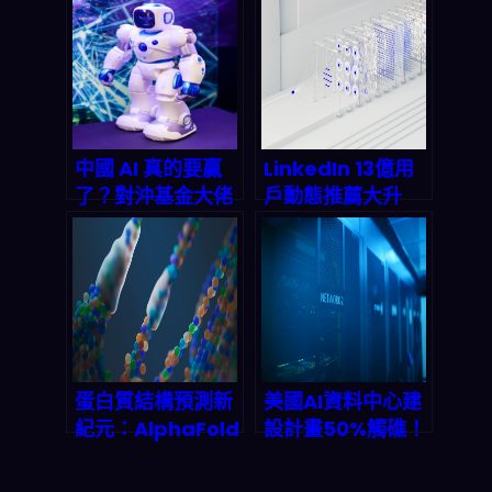
進瀏覽器：2026
桑聯手打造2000
年開發者必知的 AI
公里無司機運輸
工作流革命
中國 AI 真的要贏
LinkedIn 13億用
了？對沖基金大佬
戶動態推薦大升
曝祕密：成本不到
級：一個LLM取代
美國 1/10，2026
5個傳統模型，
年將收割 2.5 兆美
2027年AI推薦市
元市場！
場將衝破25億美
元？
蛋白質結構預測新
美國AI資料中心建
紀元：AlphaFold
設計畫50%觸礁！
3 如何顛覆藥物研
電力荒與變壓器斷
發規則
鏈如何癱瘓兆美元