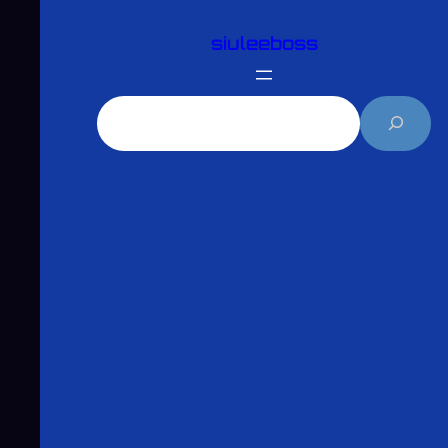
跳
siuleeboss
至
主
要
搜
內
尋
容