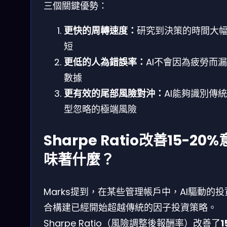
三個關鍵優勢：
更快的周轉速度：
研究到決策的時間大
短
更低的人為錯誤率：
AI不會因為疲勞而
數據
更有效的尾部風險對沖：
AI能夠識別傳
型忽略的極端風險
Sharpe Ratio改善15-20%
味著什麼？
Marks提到，在某些管理帳戶中，AI驅動的投
合構建已經開始超越傳統的因子投資策略。
Sharpe Ratio（風險調整後報酬率）改善了
1