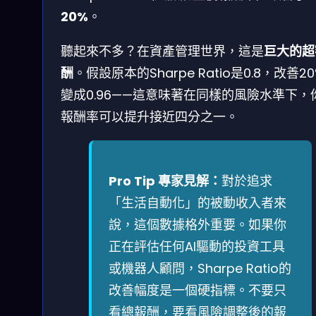
20%
。
聽起來不多？在資產管理世界，這是
巨大的超
酬
。假設原本的Sharpe Ratio是0.8，改善2
變成0.96——這意味著在同樣的風險水準下，
報酬率可以提升接近四分之一。
Pro Tip 專家見解：
對於追求
「生活自動化」的被動收入者來
說，這個數據格外重要。如果你
正在評估任何AI驅動的投資工具
或機器人顧問，Sharpe Ratio的
改善幅度是一個硬指標。不要只
看總報酬，要看風險調整後的報