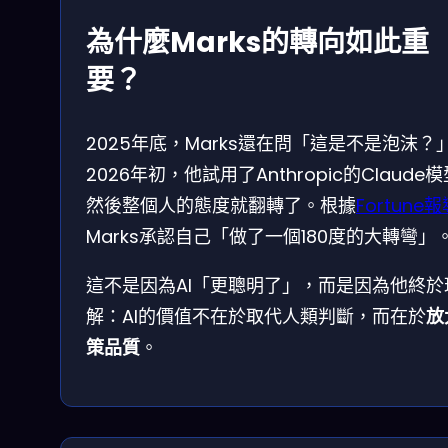
為什麼Marks的轉向如此重
要？
2025年底，Marks還在問「這是不是泡沫？
2026年初，他試用了Anthropic的Claude
然後整個人的態度就翻轉了。根據
Fortune
Marks承認自己「做了一個180度的大轉彎」
這不是因為AI「更聰明了」，而是因為他終於
解：AI的價值不在於取代人類判斷，而在於
放
策品質
。