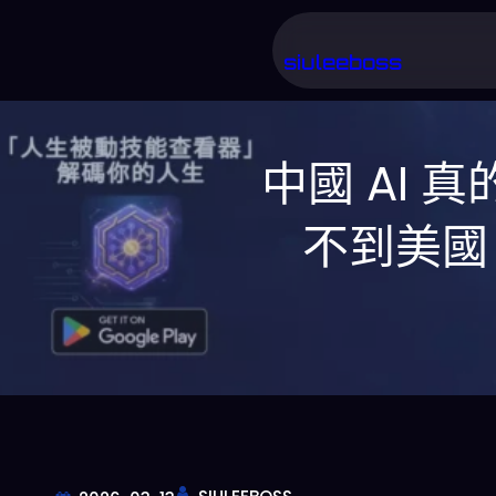
跳
至
siuleeboss
主
要
中國 AI
內
容
不到美國 