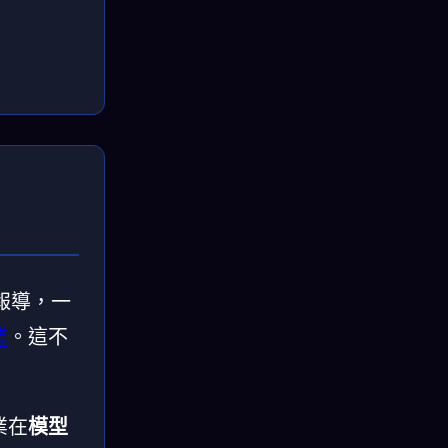
g報導，一
業
。這不
業在
模型