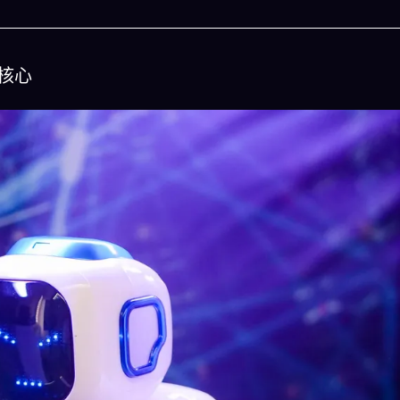
核心
今晚吃什麽
人生被
的完美晚餐組合,以後免除晚餐吃什麽的煩
結合全球4大玄學系統(生
惱
吠陀)將你的天賦以被動
立即下載