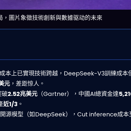
格局，圖片象徵技術創新與數據驱动的未來
成本上已實現技術跨越，DeepSeek-V3訓練成本
億美元
，差距惊人。
突破
2.52兆美元
（Gartner），中國AI總資金達
5,2
產
近1/3
。
模型（如DeepSeek），Cut inference成