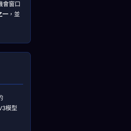
機會窗口
之一
，並
的
V3模型