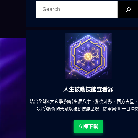
搜
尋
動技能查看器
六合彩發達
辰八字、紫微斗數、西方占星、印度
減少超過500萬個低概率中
技能呈現！簡單易懂!一目瞭然!
立即下
立即下載