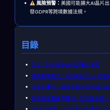
風險預警：
美國可能擴大AI晶片出
發GDPR等跨境數據法規。
目錄
引言：對沖基金大佬的驚人發現
成本效率革命：600萬美元 vs 10
本土化優勢：數據多樣性如何成為王
對沖基金重倉中國AI：這不是投機，
2026年預測：2.5兆美元市場的贏