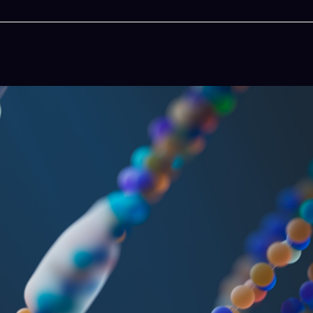
今晚吃什麽
一鍵配搭出三餸一湯的完美晚餐組合,以後免除晚
惱
立即下載