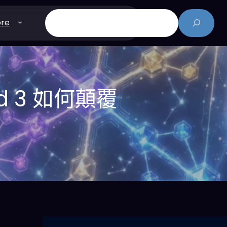
搜
re
尋
d 3 如何顛覆