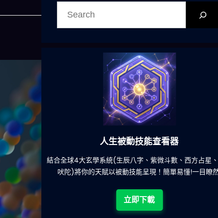
搜
尋
人生被動技能查看器
餐吃什麽的煩
結合全球4大玄學系統(生辰八字、紫微斗數、西方占星
吠陀)將你的天賦以被動技能呈現！簡單易懂!一目瞭然
立即下載