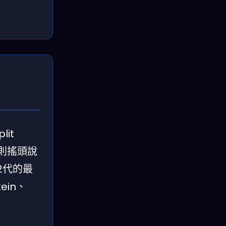
lit
有人則搖頭說
於2代的最
ein、