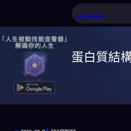
跳
至
siuleeboss
主
要
內
蛋白質結構預
容