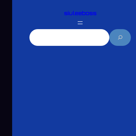
跳
siuleeboss
至
主
要
搜
內
尋
容