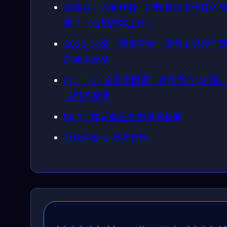
版權與「人類作者」問題會怎麼卡住內
業？（合規成本上升）
2026-未來：流量平台、廣告主與製作
的連鎖反應
Pro Tip：企業怎麼把「會引戰的 AI 圖
成可控資產
FAQ：你可能正在搜尋的答案
行動呼籲 & 參考資料