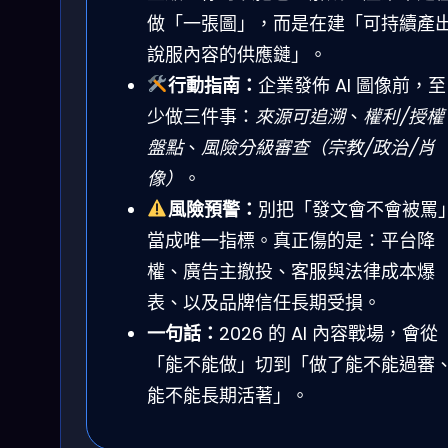
做「一張圖」，而是在建「可持續產
說服內容的供應鏈」。
行動指南：
企業發佈 AI 圖像前，至
少做三件事：
來源可追溯
、
權利/授權
盤點
、
風險分級審查（宗教/政治/肖
像）
。
風險預警：
別把「發文會不會被罵
當成唯一指標。真正傷的是：平台降
權、廣告主撤投、客服與法律成本爆
表、以及品牌信任長期受損。
一句話：
2026 的 AI 內容戰場，會從
「能不能做」切到「做了能不能過審
能不能長期活著」。