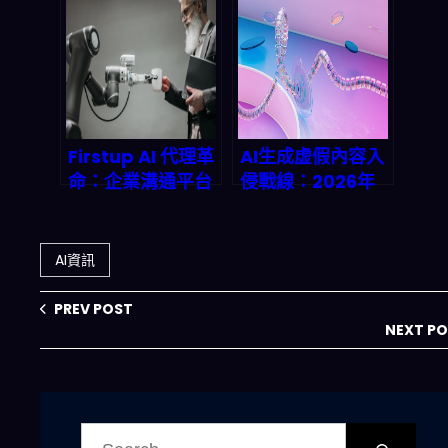
安全防禦戰全面升
rm如何用
級
LLM+n8n打造自
動化現金流機器
Firstup AI 代理革
AI生成虚假內容入
命：企業溝通平台
侵戰線：2026年
如何靠自主 AI 代
國家安全將面临的
理人kill 40%运营
数字化生存危机
成本？
AI資訊
PREV POST
NEXT P
搜