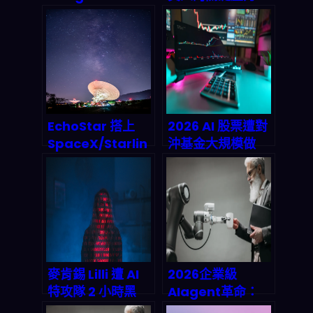
AI 如何重塑影視內
點：2026 起怎麼
容生產鏈？2026
用資金、風險與數
年深度剖析
據把 AI 變成主
業？
EchoStar 搭上
2026 AI 股票遭對
SpaceX/Starlin
沖基金大規模做
k：2026 前後「衛
空：為什麼會發
星直連」會怎麼重
生、短期怎麼反
排電信與投資版
彈、長期投資鏈怎
圖？
麼重排？
麥肯錫 Lilli 遭 AI
2026企業級
特攻隊 2 小時黑
AIagent革命：
掉：2026 企業 AI
CUInsightPlatfo