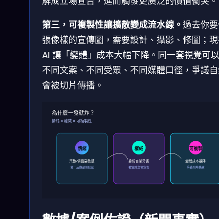
解成立場宣告，進而觸發更廣泛的價值衝突。
第三，可複製性讓擴散變成流水線。
過去你要
張像樣的宣傳圖，需要設計、攝影、修圖；現
AI 讓「變體」成本大幅下降。同一套視覺可
不同文案、不同受眾、不同媒體口徑，爭議自
會被切片傳播。
為什麼一發就炸？
情緒 × 權威 × 可複製性
情緒
權威
可複製
宗教/價值高敏感
身份自帶背書
變體成本暴降
第一反應是冒犯感
被當成立場宣告
爭議切片擴散