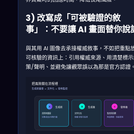
3) 改寫成「可被驗證的敘
事」：不要讓 AI 畫面替你說
與其用 AI 圖像去承接權威敘事，不如把重點
可核驗的資訊上：引用權威來源、用清楚標示
策/聲明、並避免讓觀眾誤以為那是官方認證
把風險關在流程裡
生成前審查 → 文件化 → 發佈監控
生成前
生成後
發佈後
A
B
C
語境地雷圖
文件化包
監控與回應
宗教/政治/肖像升級
授權/流程可追溯
降溫預案、快速澄清