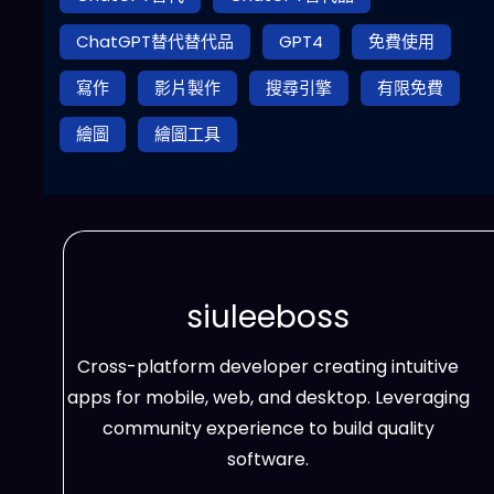
ChatGPT替代替代品
GPT4
免費使用
寫作
影片製作
搜尋引擎
有限免費
繪圖
繪圖工具
siuleeboss
Cross-platform developer creating intuitive
apps for mobile, web, and desktop. Leveraging
community experience to build quality
software.