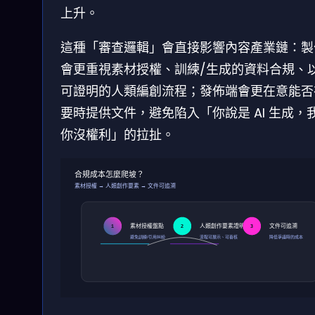
上升。
這種「審查邏輯」會直接影響內容產業鏈：製
會更重視素材授權、訓練/生成的資料合規、
可證明的人類編創流程；發佈端會更在意能否
要時提供文件，避免陷入「你說是 AI 生成，
你沒權利」的拉扯。
合規成本怎麼爬坡？
素材授權 → 人類創作要素 → 文件可追溯
素材授權盤點
人類創作要素證明
文件可追溯
1
2
3
避免訓練/引用糾紛
流程可展示、可審核
降低爭議時的成本