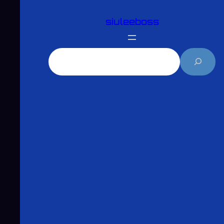
跳
siuleeboss
至
主
要
搜
內
尋
容