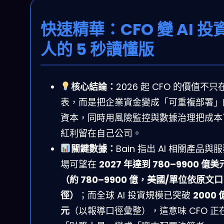
快速精華：CFO 變 AI 投
人的 5 秒讀懂版
核心結論：
2026 起 CFO 的價值不只
表，而是把企業資金變成「可重複部署」的
資本，同時用風險監控與數據治理把成本
紅利留在自己公司。
關鍵數據：
Bain 指出 AI 相關產品與
場可望在
2027 年達到 780–9900 億美
（約 780–9900 億，美國/單位依原文口
徑）
；而全球 AI 投資規模已突破
2000
元
（以報導口徑彙整），這意味 CFO 正