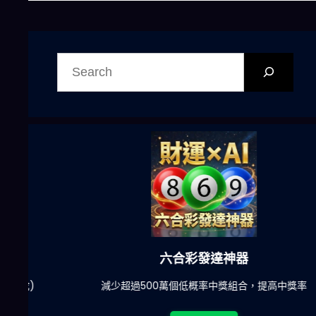
搜
尋
六合彩發達神器
陀)
減少超過500萬個低概率中獎組合，提高中獎率