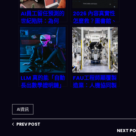
AI員工留任預測的
2026 內容真實性
世紀陷阱：為何
怎麼救？圖書館、
90%企業的流失模
檔案館用 C2PA 把
型正在漏掉真正想
生成式 AI 的「可
走的人？
追溯」做起來
LLM 真的能「自動
FAU工程師顛覆製
長出數學證明鏈」
造業：人機協同製
嗎？2026 從難題
造系統專利如何重
突破看 AI 推理與
塑2026全球AI工
量化策略的落地革
業版圖
AI資訊
命
PREV POST
NEXT P