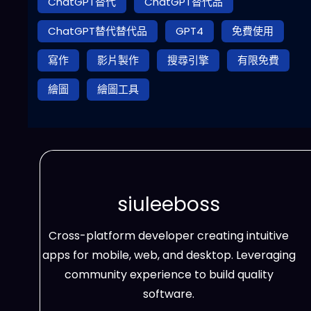
ChatGPT替代
ChatGPT替代品
ChatGPT替代替代品
GPT4
免費使用
寫作
影片製作
搜尋引擎
有限免費
繪圖
繪圖工具
siuleeboss
Cross-platform developer creating intuitive
apps for mobile, web, and desktop. Leveraging
community experience to build quality
software.