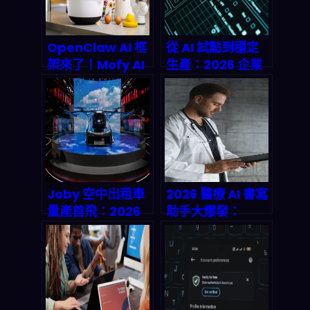
OpenClaw AI 框
從 AI 試點到穩定
架來了！Mofy AI
生產：2026 企業
整合案例揭示
必備的治理框架怎
2026 內容自動化
麼落地（含
新紅利
Swiggy/Amgen
案例）
Joby 空中出租車
2026 醫療 AI 書寫
量產首飛：2026
助手大爆發：
城市空中交通的關
DeepScribe 視覺
鍵里程碑與市場
上下文 AI 如何 1 分
鐘搞定病歷並串
n8n 端到端自動
化？