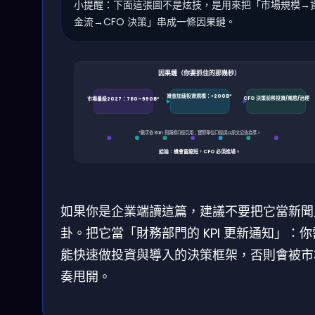
小提醒：下面這張圖不是炫技，是用來把「市場規模→
金流→CFO 決策」串成一條因果鏈。
因果鏈（你要抓住的那幾秒）
資金加速投資規模：>200B*
CFO 決策前移投資/風險/治理
市場量級2027：780–990B*
*數字依 Bain 與報導口徑引用；實際單位口徑請以原文公告為準。
結論：機會窗縮短，CFO 必須進場。
如果你是企業端讀這篇，建議不要把它當新聞
卦。把它當「財務部門的 KPI 更新通知」：
能快速做投資與導入的決策框架，否則會被市
奏甩開。