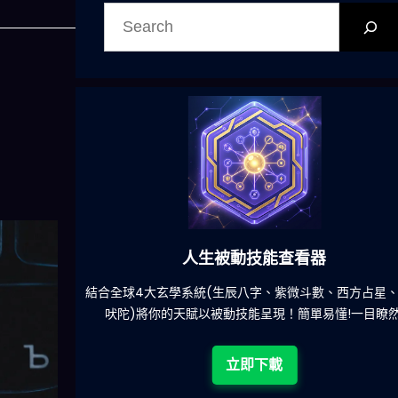
搜
尋
人生被動技能查看器
餐吃什麽的煩
結合全球4大玄學系統(生辰八字、紫微斗數、西方占星
吠陀)將你的天賦以被動技能呈現！簡單易懂!一目瞭然
立即下載