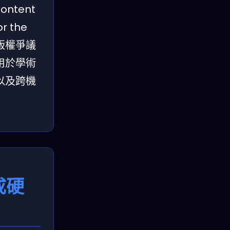
ntent
or the
造與版權爭議
用於學術
以及跨機
成硬