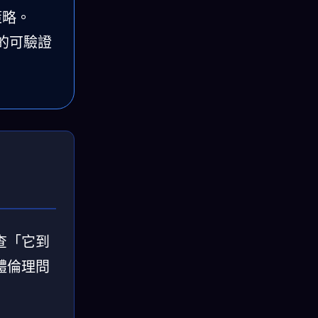
策略。
的可驗證
查「它到
體倫理問