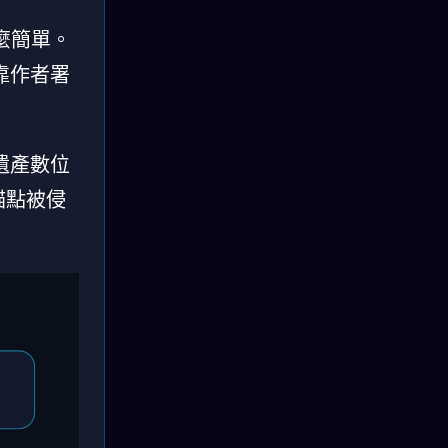
麼簡單。
靠作者署
遺產數位
錨點被侵