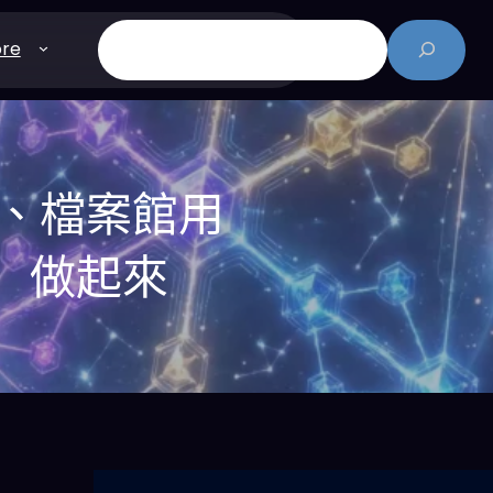
搜
re
尋
館、檔案館用
溯」做起來