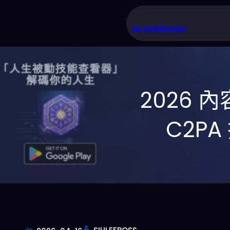
跳
至
siuleeboss
主
要
內
2026
容
C2P