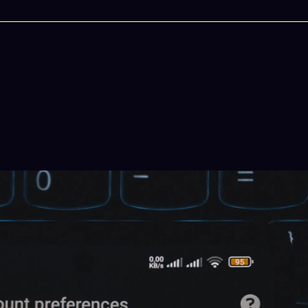
今晚吃什麽
一鍵配搭出三餸一湯的完美晚餐組合,以後免除晚
惱
立即下載