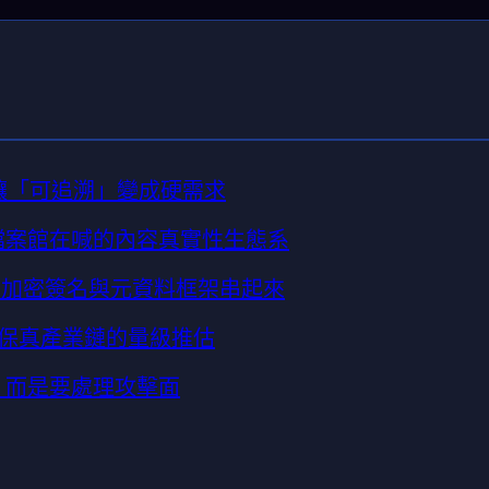
I 讓「可追溯」變成硬需求
館/檔案館在喊的內容真實性生態系
紋、加密簽名與元資料框架串起來
內容保真產業鏈的量級推估
，而是要處理攻擊面