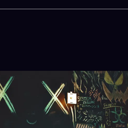
今晚吃什麽
一鍵配搭出三餸一湯的完美晚餐組合,以後免除晚
惱
立即下載