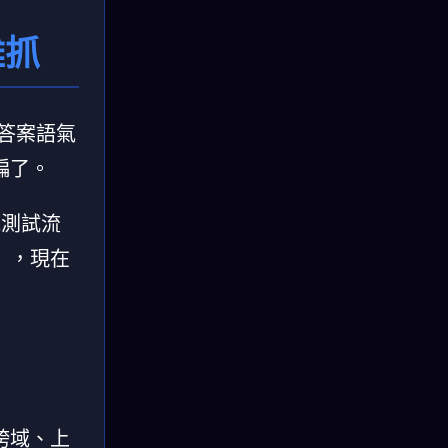
難抓
：答案語氣
偏了。
統測試流
」，現在
跨域、上