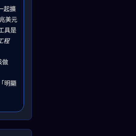
會一起擴
越兆美元
工具是
工程
核做
「明顯