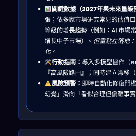
關鍵數據（2027年與未來量級
張；依多家市場研究常見的估值口徑，
等級的增長趨勢（例如：AI 市場
增長中子市場）。
但重點在落地：
化。
行動指南：
導入多模型協作（e
『高風險路由』；同時建立漂移（d
風險預警：
即時自動化修復門
幻覺」滑向「看似合理但偏離事實