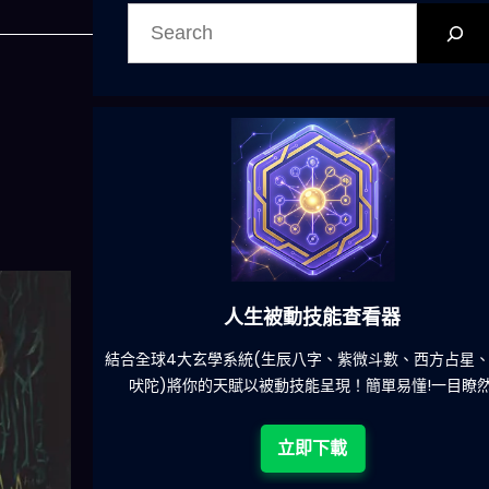
搜
尋
人生被動技能查看器
餐吃什麽的煩
結合全球4大玄學系統(生辰八字、紫微斗數、西方占星
吠陀)將你的天賦以被動技能呈現！簡單易懂!一目瞭然
立即下載