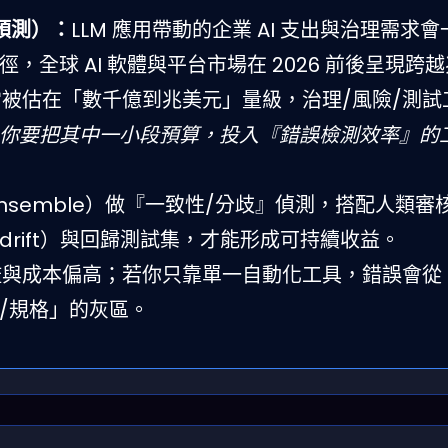
預測）：
LLM 應用帶動的企業 AI 支出與治理需求
全球 AI 軟體與平台市場在 2026 前後呈現跨
常被估在「數千億到兆美元」量級，治理/風險/測試
你要把其中一小段預算，投入『錯誤檢測效率』的
nsemble）做『一致性/分歧』偵測，搭配人類審
rift）與回歸測試集，才能形成可持續收益。
檻與成本偏高；若你只靠單一自動化工具，錯誤會從
/規格」的灰區。