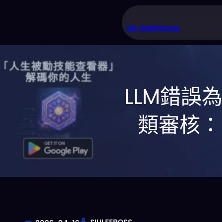
跳
至
siuleeboss
主
要
內
LLM錯
容
類審核：