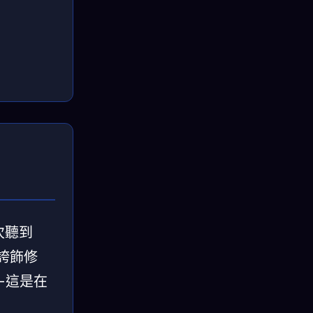
一次聽到
誇飾修
—這是在