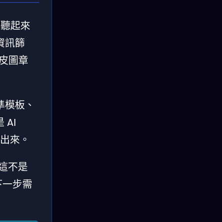
。聽起來
資訊篩
橡皮圖章
準模板、
AI
撈出來。
」這不是
下一步需