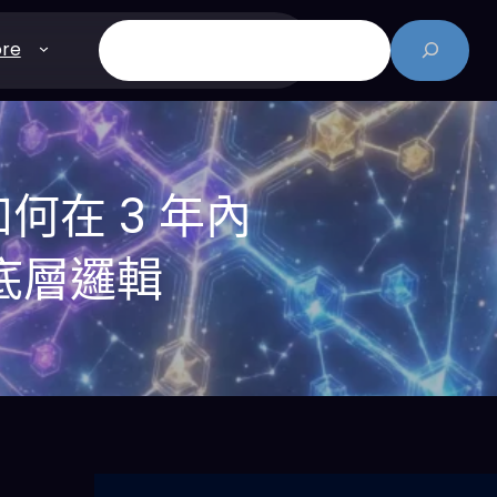
搜
re
尋
 如何在 3 年內
底層邏輯