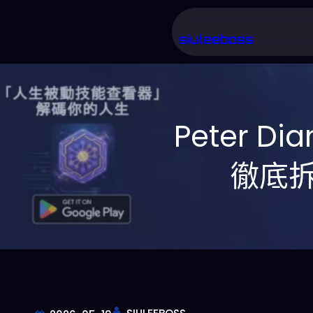
跳
至
siuleeboss
主
要
內
Peter D
容
徹底