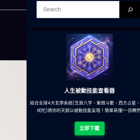
搜
尋
人生被動技能查看器
餐吃什麽的煩
結合全球4大玄學系統(生辰八字、紫微斗數、西方占星
吠陀)將你的天賦以被動技能呈現！簡單易懂!一目瞭然
立即下載