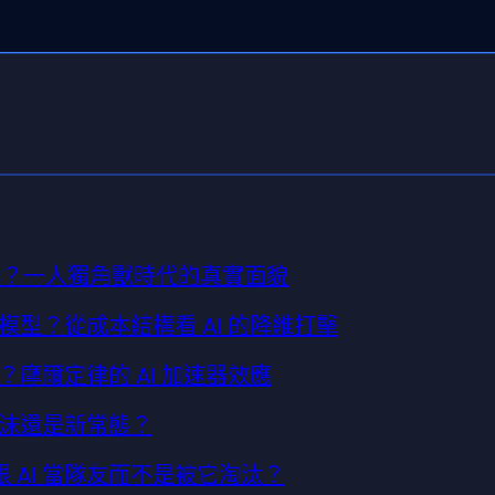
隊？一人獨角獸時代的真實面貌
型？從成本結構看 AI 的降維打擊
摩爾定律的 AI 加速器效應
沫還是新常態？
跟 AI 當隊友而不是被它淘汰？