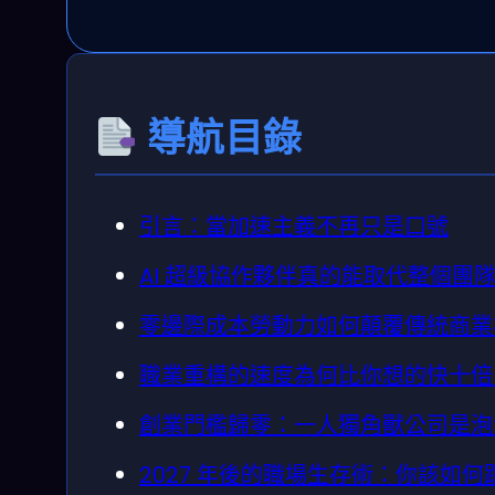
導航目錄
引言：當加速主義不再只是口號
AI 超級協作夥伴真的能取代整個團
零邊際成本勞動力如何顛覆傳統商業模
職業重構的速度為何比你想的快十倍？
創業門檻歸零：一人獨角獸公司是泡
2027 年後的職場生存術：你該如何