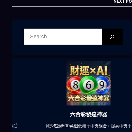
NEXT P
搜
尋
六合彩發達神器
陀)
減少超過500萬個低概率中獎組合，提高中獎率