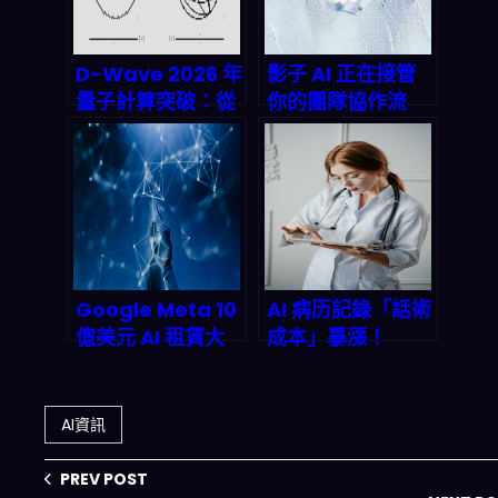
D-Wave 2026 年
影子 AI 正在接管
量子計算突破：從
你的團隊協作流
實驗室到商業應用
程：企業治理真空
的震撼跨越
的真相
Google Meta 10
AI 病历記錄「話術
億美元 AI 租賃大
成本」暴漲！
單：AI 公用事業時
2026 年醫療費用
代來臨？2026 年
轉嫁警告：醫院偷
雲端租賃如何重塑
偷加價的真相
AI資訊
全產業鏈
PREV POST