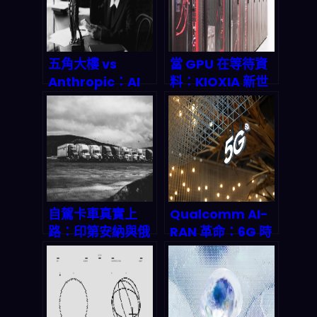
五角大樓 vs
當 GPU 在等待資
Anthropic：AI
料：KIOXIA 新世
軍事化爭奪戰引發
代 SSD 如何破解
千億美元訴訟風暴
AI 訓練的隱形瓶
頸？
自駕卡車真實上
Qualcomm AI-
路：印第安納與俄
RAN 革命：6G 時
亥俄州聯合試驗揭
代提前到來的關鍵
示 2026 年物流革
密碼
命