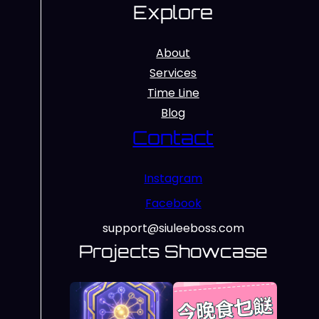
Explore
About
Services
Time Line
Blog
Contact
Instagram
Facebook
support@siuleeboss.com
Projects Showcase