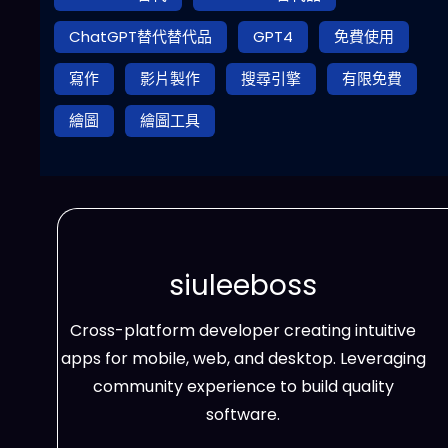
ChatGPT替代替代品
GPT4
免費使用
寫作
影片製作
搜尋引擎
有限免費
繪圖
繪圖工具
siuleeboss
Cross-platform developer creating intuitive
apps for mobile, web, and desktop. Leveraging
community experience to build quality
software.