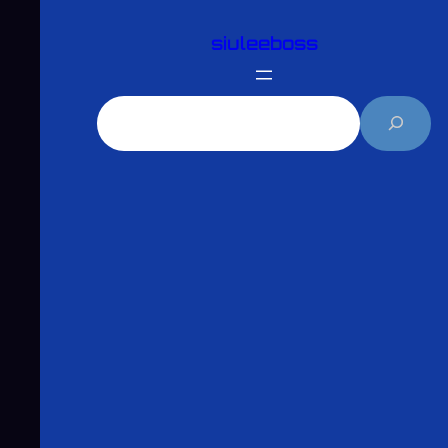
跳
siuleeboss
至
主
要
搜
內
尋
容