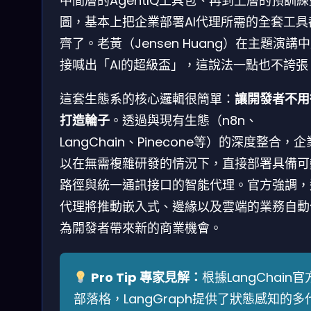
中間層的AgentIQ工具包、再到上層的預訓練
圖，基本上把企業部署AI代理所需的全套工具
齊了。老黃（Jensen Huang）在主題演講
接喊出「AI的超級盃」，這說法一點也不誇張
這套生態系的核心邏輯很簡單：
讓開發者不用
打造輪子
。透過與現有生態（n8n、
LangChain、Pinecone等）的深度整合，
以在無需複雜研發的情況下，直接部署具備可
路徑與統一通訊接口的智能代理。官方強調，
代理將推動嵌入式、邊緣以及雲端的業務自動
為開發者帶來新的商業機會。
Pro Tip 專家見解：
根據LangChain官
部落格，LangGraph提供了狀態感知的多