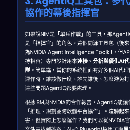
3. AgentIQ工具包：多
協作的幕後指揮官
如果說NIM是「單兵作戰」的工具，那AgentI
是「指揮官」的角色。這個開源工具包（後來
為NVIDIA Agent Intelligence Toolkit，但A
持相容）專門設計用來
連接、分析與優化AI
隊
。簡單講，當你的系統裡面有好多個AI代理
運作時，誰該做什麼、誰先誰後、怎麼避免打
這些問題AgentIQ都要處理。
根據IBM與NVIDIA的合作報告，AgentIQ能
「推理、規劃並跨軟體平台協作」。這聽起來
害，但實際上怎麼運作？我們可以從NVIDIA
文件中找到答案：AI-Q Blueprint採用了
兩層