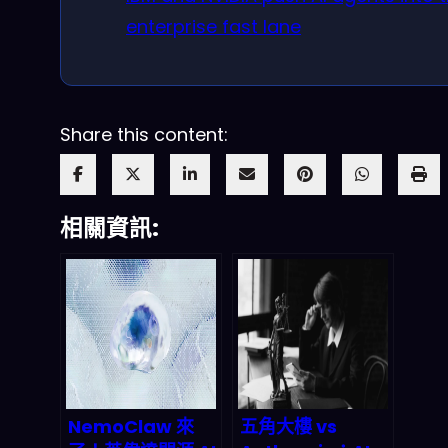
enterprise fast lane
Share this content:
相關資訊:
NemoClaw 來
五角大樓 vs