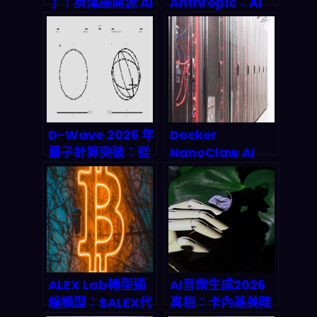
了！英偉達開源 AI
Anthropic：AI
代理平台如何顛覆
軍事化爭奪戰引發
2026 年企業自動
千億美元訴訟風暴
化遊戲規則
D-Wave 2026 年
Docker
量子計算突破：從
NanoClaw AI
實驗室到商業應用
Agent 來了：容
的震撼跨越
器化平台為何必須
擁抱自主決策能
力？
ALEX Lab轉型通
AI音樂生成2026
縮模型：$ALEX代
真相：卡內基美隆