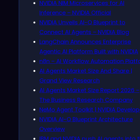
NVIDIA NIM Microservices for AI
Inference – NVIDIA Official
NVIDIA Unveils AI-Q Blueprint to
Connect AI Agents – NVIDIA Blog
LangChain Announces Enterprise
Agentic AI Platform Built with NVIDIA
n8n – AI Workflow Automation Plat
AI Agents Market Size And Share |
Grand View Research
AI Agents Market Size Report 2026 –
The Business Research Company
NeMo Agent Toolkit | NVIDIA Develop
NVIDIA AI-Q Blueprint Architecture
Overview
IBM and NVIDIA push AI agents into 