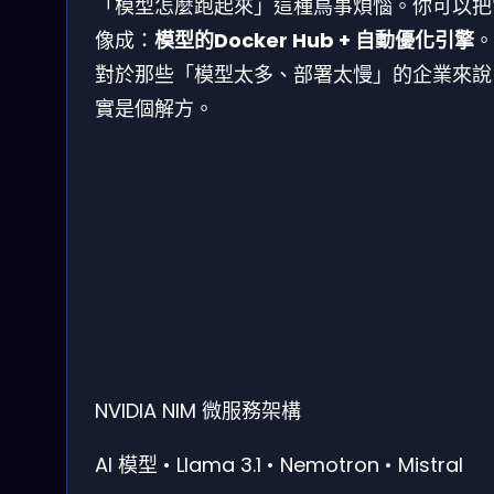
「模型怎麼跑起來」這種鳥事煩惱。你可以把
像成：
模型的Docker Hub + 自動優化引擎
。
對於那些「模型太多、部署太慢」的企業來說
實是個解方。
NVIDIA NIM 微服務架構
AI 模型
• Llama 3.1
• Nemotron
• Mistral