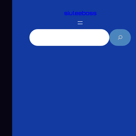
跳
siuleeboss
至
主
要
搜
內
尋
容