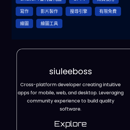
寫作
影片製作
搜尋引擎
有限免費
繪圖
繪圖工具
siuleeboss
Cross-platform developer creating intuitive
apps for mobile, web, and desktop. Leveraging
community experience to build quality
software.
Explore