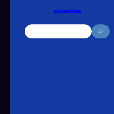
跳
siuleeboss
至
主
要
搜
內
尋
容