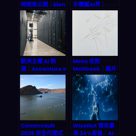
時間表公開：Elon
手震撼AI界：
Musk 的金融帝國
2027年高頻寬記
如何顛覆數位支
憶體市場爆發式成
付？
長，供應鏈大洗牌
來臨？
歐洲主權 AI 熱
Meta 收购
潮：Accenture x
Moltbook：揭开
Google Cloud
AI 代理「代理图
進布魯塞爾，為何
谱」的万亿级财富
「隱私+合規+本地
密码！
控制」會成 2026
新基建？
Commvault
WiseNut 營收暴
2026 安全代理式
漲 34%背後：AI