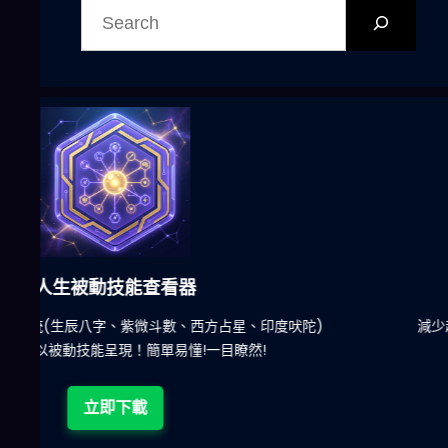
尋
六合彩發達神器
陀)
減少超過500萬個低概率中獎組合，提高中獎率
立即下載