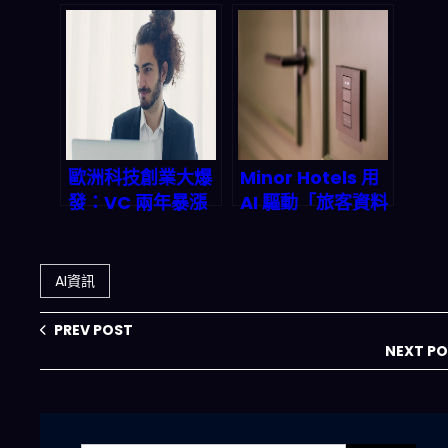
AI革命來襲！
代理產品線如何重
Data Activate、
塑 2026 企業自動
AI Protect 與 AI
化版圖
Studio 如何讓企
業數據治理零風險
智能升級？
歐洲科技創業大爆
Minor Hotels 用
發：VC 兩年暴漲
AI 驅動「旅客資料
35%，AI × 區塊鏈
平台」：2026 酒
× 綠能三引擎如何
店個人化、動態定
改寫全球版圖？
價與自動化服務怎
AI資訊
麼被重寫？
PREV POST
NEXT P
搜