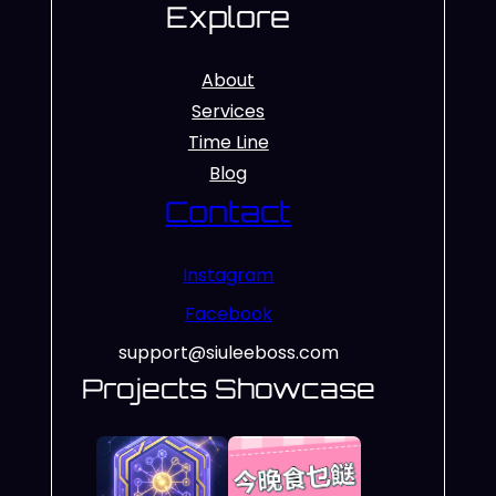
Explore
About
Services
Time Line
Blog
Contact
Instagram
Facebook
support@siuleeboss.com
Projects Showcase