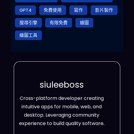
GPT4
免費使用
寫作
影片製作
搜尋引擎
有限免費
繪圖
繪圖工具
siuleeboss
Cross-platform developer creating
intuitive apps for mobile, web, and
desktop. Leveraging community
experience to build quality software.