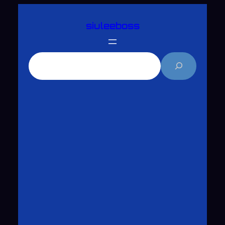
跳
siuleeboss
至
主
要
搜
內
尋
容