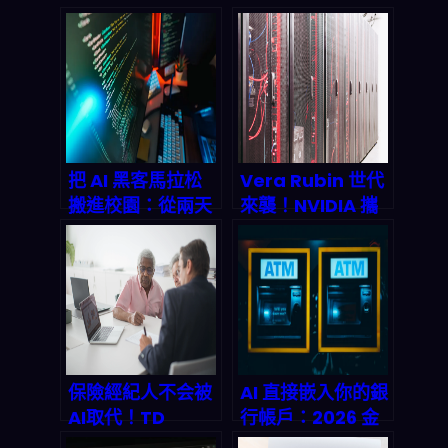
把 AI 黑客馬拉松
Vera Rubin 世代
搬進校園：從兩天
來襲！NVIDIA 攜
原型到 2026 產業
Groq 3 LPU 衝上
鏈的真實落點
太空，1T 參數模型
效率狂飆 35 倍的
2027 代理式 AI 革
命解析
保險經紀人不会被
AI 直接嵌入你的銀
AI取代！TD
行帳戶：2026 金
Cowen 2026報
融科技最深層的侵