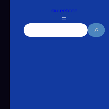
跳
siuleeboss
至
主
要
搜
內
尋
容