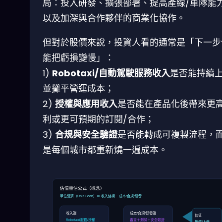
局：投入研發、擴張部署、提高產線/車隊能
以及加深與合作夥伴的商業化協作。
但對於股價來說，投資人看的通常是「下一步
能把虧損變慢」：
1)
Robotaxi/自動駕駛服務收入
是否能持續
並攤平營運成本；
2)
授權與應用收入
是否能在產品化後帶來更
利或更可預期的訂閱/合作；
3)
合規與安全驗證
是否能轉成可複製流程，
是每個城市都重新燒一遍成本。
估值重估公式（概念）
單位經濟（Unit Econ）＝ 收入結構 − 成本/合規/研發
收入端
成本/合規/研發端
估值
差值
Robotaxi服務/授權
審查＋測試＋安全驗證
折價/上修