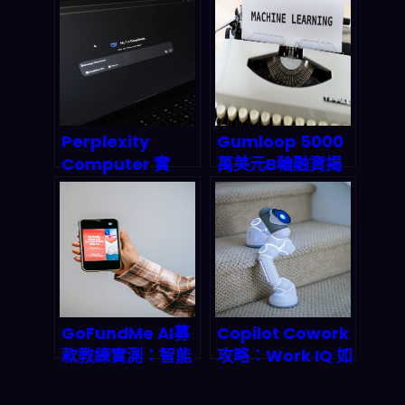
告揭露AI
入式革命與隱私危
augmentation
機全解析
戰略與市場
millefeuille 機會
Perplexity
Gumloop 5000
Computer 實
萬美元B輪融資揭
測：19個AI模型統
密：2026年AI代
一造反，你的工作
理自動化革命真的
流即將被重新定
來了？
義？
GoFundMe AI募
Copilot Cowork
款教練實測：智能
攻略：Work IQ 如
fundraising 如
何把 AI 變成你的
何顛覆傳統募款模
數位同事？2026