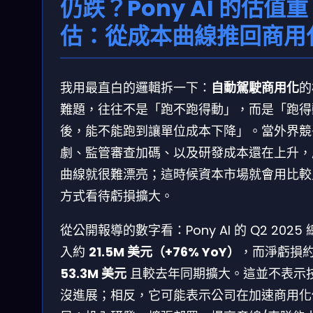
仍跌？Pony AI 的估值重
估：從成本曲線推回商用
我用最直白的邏輯拆一下：
自動駕駛商用化
的
難題，往往不是「跑不跑得動」，而是「跑得
後，能不能跑到讓單位成本下降」。當外界競
劇、監管審查加碼、以及研發成本還在上升，
曲線就很難漂亮；這時候資本市場就會用比較
方式看待虧損擴大。
從公開報導的數字看：Pony AI 的 Q2 2025
入約
21.5M 美元（+76% YoY）
，而淨虧損
53.3M 美元
且較去年同期擴大。這並不表示
沒進展；相反，它可能表示公司在加速商用化