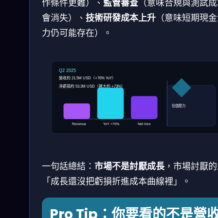
作條件更難）、
監管審查
（意味合規與測試成
會消失）、
技術研發成本上升
（意味短期現金
力仍可能存在）。
Q2 2025
營收約 21.5M USD（+76% YoY）
淨虧損約 53.3M USD（擴大約 +73%）
估值壓力
Revenue
YoY +76%
Net loss
一句話總結：
市場不是討厭成長
，市場討厭的
「成長還沒把虧損折進成本曲線裡」。
Pro Tip：你要看的不是營