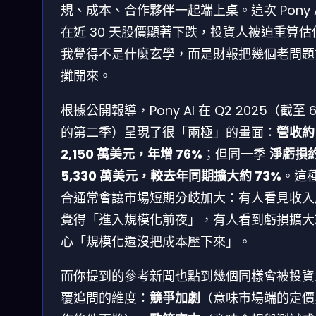
規、成本、合作夥伴一起端上桌。這次 Pony A
在近 30 天股價顯著下跌，投資人被迫重算估
我覺得不是什麼玄學，而是財報把幾個老問題
攤開來。
根據公開報導，Pony AI 在 Q2 2025（截至 6
的第二季）呈現了很「兩極」的畫面：
營收約
2,150 萬美元，年增 76%
；但同一季
淨虧損
5,330 萬美元，較去年同期擴大約 73%
。這
合通常會讓市場短期分歧加大：有人看見收入
覺得「進入規模化前夜」，有人看到虧損擴大
心「規模化還沒把成本壓下來」。
而你提到的參考新聞也點到幾個同樣會被投資
覆追問的維度：
競爭加劇
（意味市場端的定價