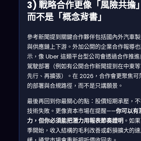
3) 戰略合作更像「風險共擔
而不是「概念背書」
參考新聞提到關鍵合作夥伴包括國內外汽車製
與供應鏈上下游。外加公開的企業合作報導也
示，像 Uber 這類平台型公司會透過合作推
駕駛部署（例如有公開合作新聞提到在中東等
先行、再擴張）。在 2026，合作會更聚焦可
的部署與合規路徑，而不是只講願景。
最後再回到你最關心的點：股價短期承壓，不
技術失敗。更像資本市場在提醒——
你可以有
力，但你必須能把潛力用報表節奏證明
。如果
季開始，收入結構的毛利改善或虧損擴大的速
緩，通常市場會重新把折價收回去。