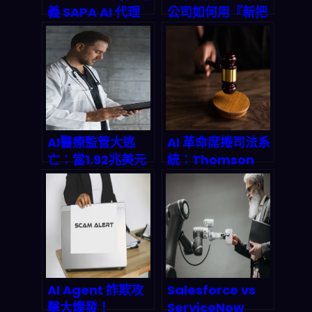
義 SAPA AI 代理
公司如何用『新把
如何徹底重塑企業
戲』讓科學發現速
安全意識訓練：
度狂飆 10 倍
2026 年深度技術
剖析與實戰指南
AI醫療監管大逃
AI 革命席捲司法系
亡：當1.92兆美元
統：Thomson
市場撞上法律死胡
Reuters 如何用智
同，醫生與算法誰
能工具重塑法律執
該為誤診買單？
業與法院效率？
AI Agent 詐欺攻
Salesforce vs
擊大爆發！
ServiceNow