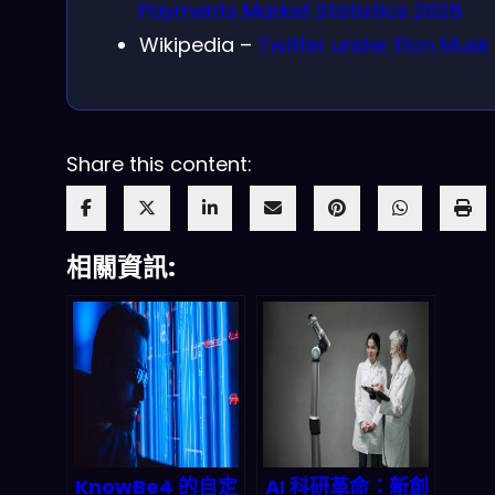
Payments Market Statistics 2026
Wikipedia –
Twitter under Elon Musk
Share this content:
相關資訊:
KnowBe4 的自定
AI 科研革命：新創