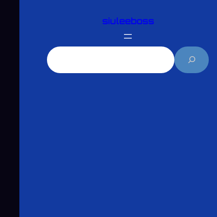
跳
siuleeboss
至
主
要
搜
內
尋
容