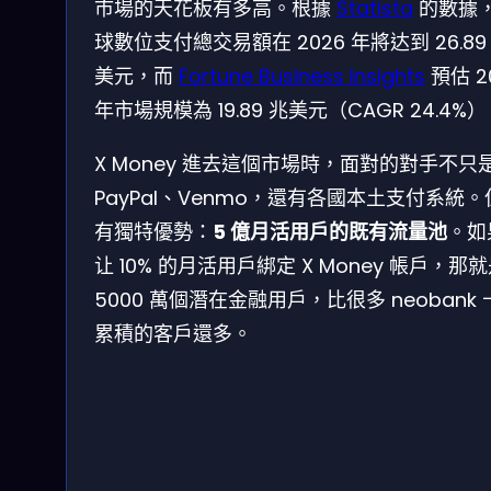
市場的天花板有多高。根據
Statista
的數據
球數位支付總交易額在 2026 年將达到 26.89
美元，而
Fortune Business Insights
預估 2
年市場規模為 19.89 兆美元（CAGR 24.4%
X Money 進去這個市場時，面對的對手不只
PayPal、Venmo，還有各國本土支付系統。但
有獨特優勢：
5 億月活用戶的既有流量池
。如
让 10% 的月活用戶綁定 X Money 帳戶，那
5000 萬個潛在金融用戶，比很多 neobank
累積的客戶還多。