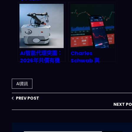
Darwinium 如何
2026：AI agent
用機器learning
之戰最終誰能突
築起防火牆？
圍？深度數據解剖
與投資策略全解析
AI智能代理突圍：
Charles
2026年共價有機
Schwab 與
框架材料發現的范
Feathery 強強聯
式轉移
手：One‑Click
API 如何引爆財富
AI資訊
管理自動化革命？
PREV POST
NEXT P
搜