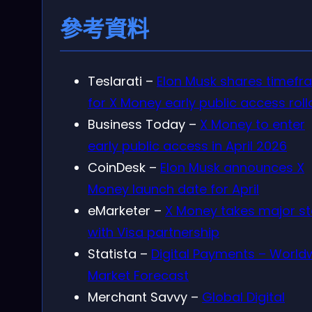
參考資料
Teslarati –
Elon Musk shares timefr
for X Money early public access roll
Business Today –
X Money to enter
early public access in April 2026
CoinDesk –
Elon Musk announces X
Money launch date for April
eMarketer –
X Money takes major s
with Visa partnership
Statista –
Digital Payments – World
Market Forecast
Merchant Savvy –
Global Digital