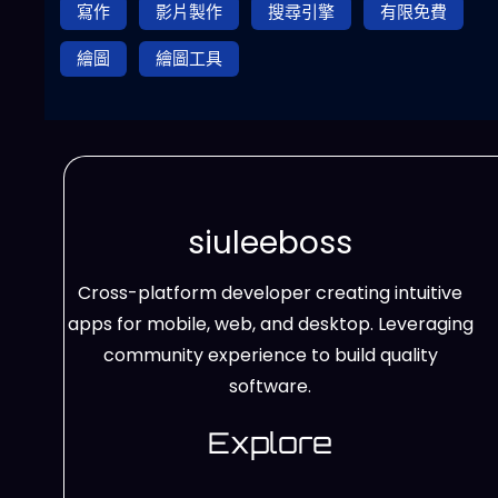
寫作
影片製作
搜尋引擎
有限免費
繪圖
繪圖工具
siuleeboss
Cross-platform developer creating intuitive
apps for mobile, web, and desktop. Leveraging
community experience to build quality
software.
Explore