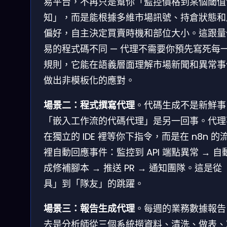
易平台，不再只是幫你「監控價格到某個閾值
知」，而是能根據多維市場訊號、持倉狀態和
偏好，自主決定買賣時機和部位大小。這跟量
易的程式碼不同 — 代理不需要你預先寫死每
規則，它能在語義層面理解市場新聞和異常事
做出非模板化的應對。
場景二：程式撰寫代理
。代碼生成不是新鮮事
「嵌入工作流的代碼代理」是另一回事。代理
在獨立的 IDE 裡等你下指令，而是在 n8n 的
裡自動回應事件：監控到 API 端點異常 → 自
成修補腳本 → 推送 PR → 通知團隊。這是從
具」到「隊友」的跳躍。
場景三：報告生成代理
。每週的業務數據報告
去是分析師從三個系統撈資料、清洗、做表、