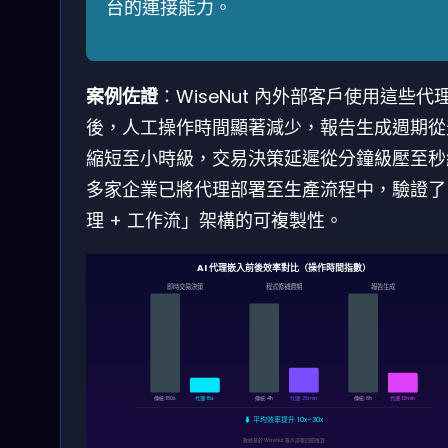
台的連接能力。
案例佐證
：WiseNut 內外部客戶使用這些代
後，人工操作時間顯著減少，報告生成週期從
縮短至小時級，交易決策延遲從分鐘級壓至秒
多家企業已將代理部署至生產流程中，驗證了
理 + 工作流」架構的可複製性。
AI 代理嵌入前後效率對比（操作時間指數）
即時交易決策
程式修補週期
報告生成
傳統: 180s
代理: 15s
傳統: 4h
代理: 25min
傳統: 6h
代理: 12min
⬇ 平均效率提升 10x–30x
數據基於 WiseNut 客戶部署回饋推算