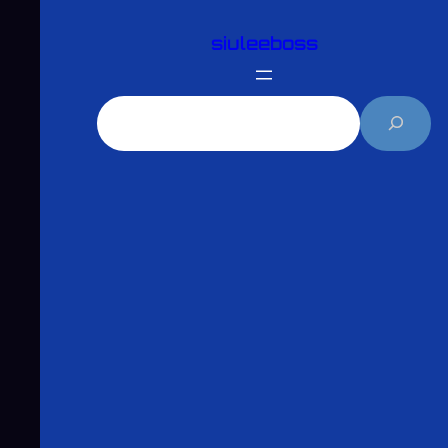
跳
siuleeboss
至
主
要
搜
內
尋
容