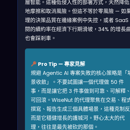
層智能。這種低侵入性的部署方式，天然降低
地摩擦和取消風險。但這不等於零風險 — 如
理的決策品質在邊緣案例中失控，或者 SaaS
閱的續約率在經濟下行期滑坡，34% 的增長
也會踩剎車。
Pro Tip — 專家見解
規避 Agentic AI 專案失敗的核心策略是「
景收斂」。不要試圖讓一個代理做 50 件
事，而是讓它把 3 件事做到可靠、可解釋
可回滾。WiseNut 的代理聚焦在交易、程
撰寫、報告生成三個具體場景，這種克制反
而是它穩健增長的護城河。野心太大的代
理，往往是最先被砍的那個。