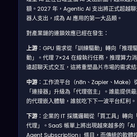
額。2027 年，Agentic AI 支出將正式超越
器人支出，成為 AI 應用的第一大品類。
對產業鏈的連鎖效應已經在發生：
上游
：GPU 需求從「訓練驅動」轉向「推理
動」。代理 7×24 在線執行任務，推理算力
遠超聊天式交互，這將重塑晶片市場的需求結
中游
：工作流平台（n8n、Zapier、Make）
「連接器」升級為「代理宿主」。誰能提供最
的代理嵌入體驗，誰就吃下下一波平台紅利。
下游
：企業的 IT 採購邏輯從「買工具」轉向
代理」。SaaS 帳單上將出現越來越多的「AI
Agent Subscription」條目，而傳統的軟體