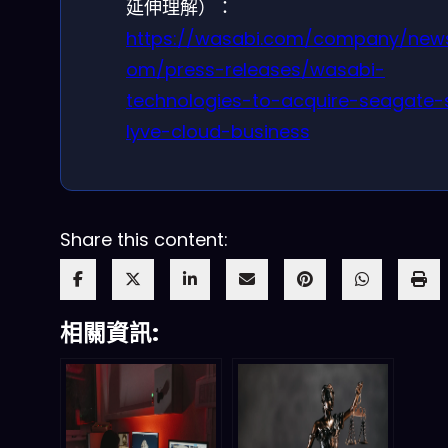
延伸理解）：
https://wasabi.com/company/new
om/press-releases/wasabi-
technologies-to-acquire-seagate-
lyve-cloud-business
Share this content:
相關資訊: