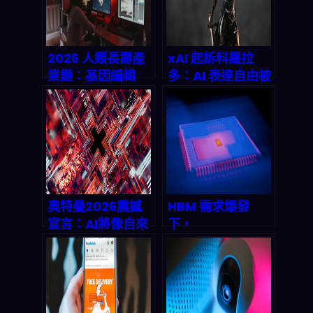
2026 人類長壽產
xAI 起訴科羅拉
業鏈：基因編輯
多：AI 表達自由被
×AI 診斷×神經科
「規則化」後，
技，市場怎麼爆、
2026 年產業鏈會
風險怎麼避？
怎麼重排？
奧特曼2026震撼
HBM 需求爆發
宣言：AI將像自來
下，
水按Token計費！
Micron（MU）
算力危機與1.4兆
2025大漲239%：
美元豪賭如何定義
2026 供應鏈會怎
2027產業版圖
麼重排？