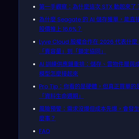
第一手觀察：為什麼這次 STX 動起來了
為什麼 Seagate 的 AI 儲存獲單，能直
股價推上 16.6%？
Lyve Cloud 股權合作在 2026 代表什
「賣容量」到「鎖定協同」
AI 訓練供應鏈重排：儲存、雲物件層與
模型怎麼接起來
Pro Tip：你看的是硬體，但真正買單的
「資料生命週期」
風險預警：需求沒爆但成本先爆，會發
麼事？
FAQ