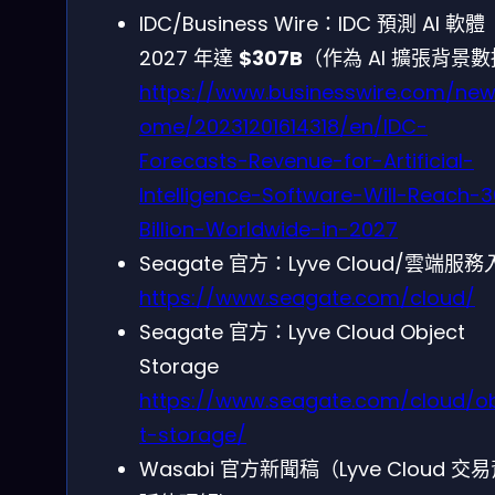
IDC/Business Wire：IDC 預測 AI 軟體
2027 年達
$307B
（作為 AI 擴張背景
https://www.businesswire.com/ne
ome/20231201614318/en/IDC-
Forecasts-Revenue-for-Artificial-
Intelligence-Software-Will-Reach-
Billion-Worldwide-in-2027
Seagate 官方：Lyve Cloud/雲端服
https://www.seagate.com/cloud/
Seagate 官方：Lyve Cloud Object
Storage
https://www.seagate.com/cloud/o
t-storage/
Wasabi 官方新聞稿（Lyve Cloud 交