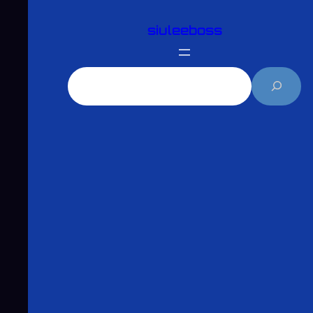
跳
siuleeboss
至
主
要
搜
內
尋
容