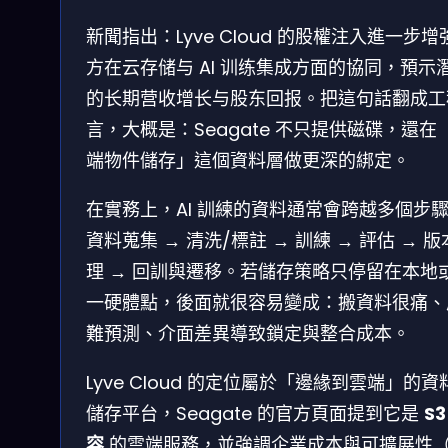
新聞指出：Lyve Cloud 的股權注入進一步增
方在云存储与 AI 训练集成方面的協同，預示
的长期营收增长与股东回报。把這句話翻成工
言，大概是：Seagate 不只提供磁碟，還在
端物件儲存」這個資料層做更深的綁定。
在實務上，AI 訓練的資料通常會跨越多個步
資料蒐集 → 清洗/標註 → 訓練 → 評估 → 
理 → 回訓與遷移。若儲存策略只停留在本地
一硬體點，後面就很容易變成：搬資料很痛、
難預測、介面差異導致鎖定與整合成本。
Lyve Cloud 的定位屬於「邊緣到雲端」的資
儲存平台，Seagate 的官方頁面提到它是
S3
容
的雲端服務，並強調企業成本與可擴展性