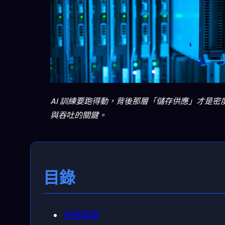
AI 訓練要跑得動，背後那層「儲存供應」才是密
與吞吐的關鍵。
目錄
快速精華