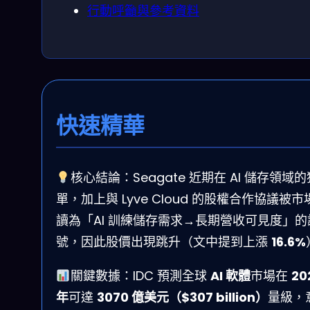
行動呼籲與參考資料
快速精華
核心結論：Seagate 近期在 AI 儲存領域的
單，加上與 Lyve Cloud 的股權合作協議被市
讀為「AI 訓練儲存需求→長期營收可見度」的
號，因此股價出現跳升（文中提到上漲
16.6%
關鍵數據：IDC 預測全球
AI 軟體
市場在
20
年
可達
3070 億美元（$307 billion）
量級，