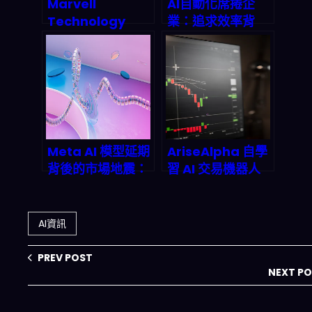
Marvell
AI自動化席捲企
Technology
業：追求效率背
(MRVL) 2026 AI
後，員工信任危機
半導體投資機會剖
與2027職場不平
析：資料中心營收
等隱憂
暴增 98% 背後的
高股息潛力與風險
Meta AI 模型延期
AriseAlpha 自學
背後的市場地震：
習 AI 交易機器人
Google 如何搶佔
深度拆解：強化學
2026 年 2.5 兆美
習如何重塑 2026
元 AI 空缺？
投資邏輯
AI資訊
PREV POST
NEXT P