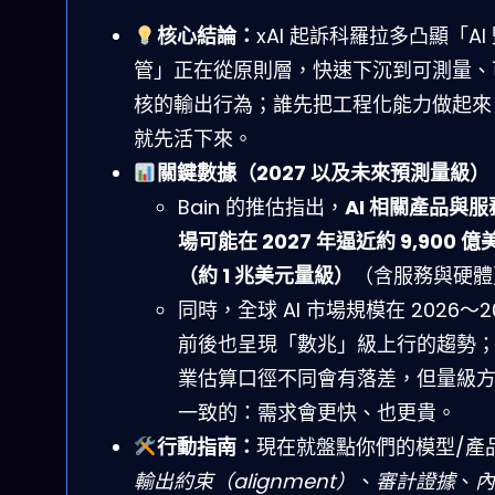
核心結論：
xAI 起訴科羅拉多凸顯「AI
管」正在從原則層，快速下沉到可測量、
核的輸出行為；誰先把工程化能力做起來
就先活下來。
關鍵數據（2027 以及未來預測量級）
Bain 的推估指出，
AI 相關產品與服
場可能在 2027 年逼近約 9,900 億
（約 1 兆美元量級）
（含服務與硬體
同時，全球 AI 市場規模在 2026～2
前後也呈現「數兆」級上行的趨勢
業估算口徑不同會有落差，但量級
一致的：需求會更快、也更貴。
行動指南：
現在就盤點你們的模型/產
輸出約束（alignment）
、
審計證據
、
內