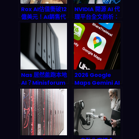
Rox AI估值衝破12
NVIDIA 開源 AI 代
億美元！AI銷售代
理平台全文剖析：
理如何在2026年
2026 年開發者革
讓銷售團隊省下
命來了！
90%時間並重塑兆
美元市場？
Nas 居然能跑本地
2026 Google
AI？Minisforum
Maps Gemini AI
N5 Max 攜
大升級：一句話問
OpenClaw 重塑
出完美行程，開發
邊緣運算格局
者自動化腳本時代
來臨？