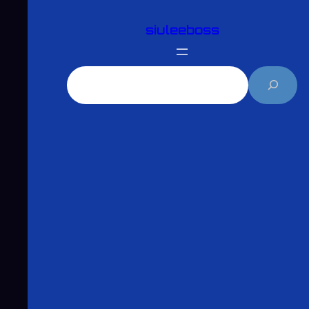
跳
siuleeboss
至
主
要
搜
內
尋
容