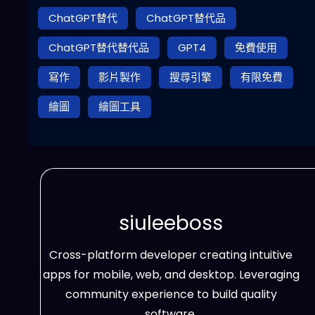
ChatGPT替代
ChatGPT替代品
ChatGPT替代替代品
GPT4
免費使用
寫作
影片製作
搜尋引擎
有限免費
繪圖
繪圖工具
siuleeboss
Cross-platform developer creating intuitive
apps for mobile, web, and desktop. Leveraging
community experience to build quality
software.