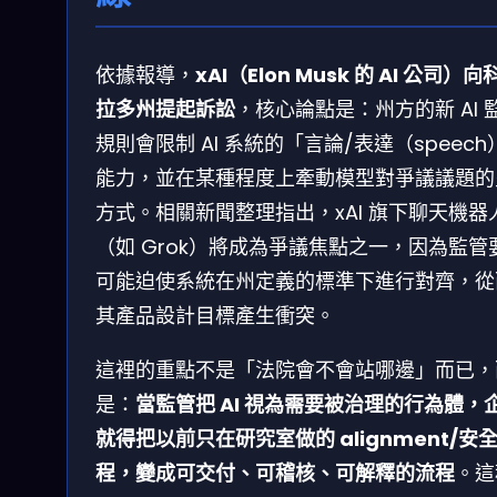
依據報導，
xAI（Elon Musk 的 AI 公司）向
拉多州提起訴訟
，核心論點是：州方的新 AI 
規則會限制 AI 系統的「言論/表達（speech
能力，並在某種程度上牽動模型對爭議議題的
方式。相關新聞整理指出，xAI 旗下聊天機器
（如 Grok）將成為爭議焦點之一，因為監管
可能迫使系統在州定義的標準下進行對齊，從
其產品設計目標產生衝突。
這裡的重點不是「法院會不會站哪邊」而已，
是：
當監管把 AI 視為需要被治理的行為體，
就得把以前只在研究室做的 alignment/安
程，變成可交付、可稽核、可解釋的流程
。這