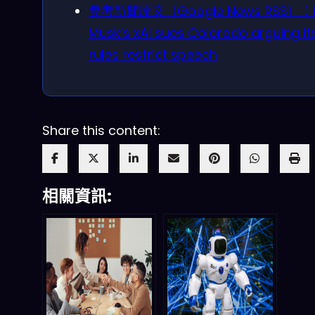
參考新聞原文（Google News RSS）：E
Musk’s xAI sues Colorado arguing its
rules restrict speech
Share this content:
相關資訊: