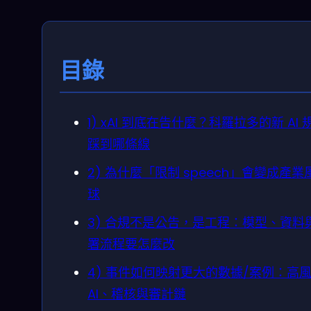
目錄
1) xAI 到底在告什麼？科羅拉多的新 AI 
踩到哪條線
2) 為什麼「限制 speech」會變成產業
球
3) 合規不是公告，是工程：模型、資料
署流程要怎麼改
4) 事件如何映射更大的數據/案例：高
AI、稽核與審計鏈