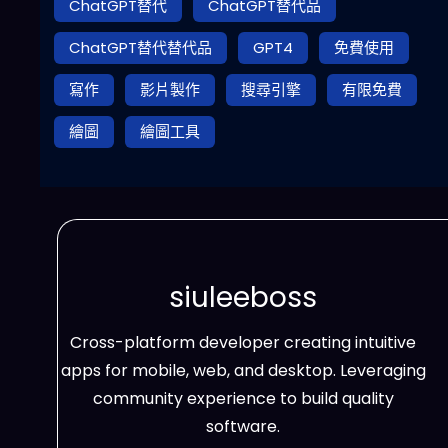
ChatGPT替代
ChatGPT替代品
ChatGPT替代替代品
GPT4
免費使用
寫作
影片製作
搜尋引擎
有限免費
繪圖
繪圖工具
siuleeboss
Cross-platform developer creating intuitive
apps for mobile, web, and desktop. Leveraging
community experience to build quality
software.