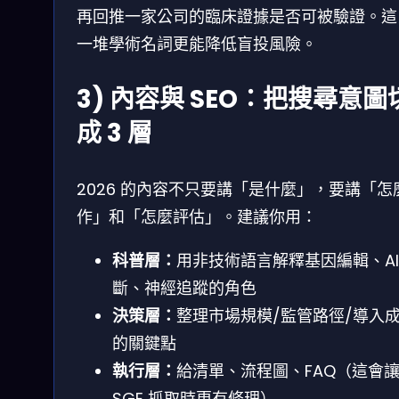
再回推一家公司的臨床證據是否可被驗證。這
一堆學術名詞更能降低盲投風險。
3) 內容與 SEO：把搜尋意圖
成 3 層
2026 的內容不只要講「是什麼」，要講「怎
作」和「怎麼評估」。建議你用：
科普層：
用非技術語言解釋基因編輯、AI
斷、神經追蹤的角色
決策層：
整理市場規模/監管路徑/導入
的關鍵點
執行層：
給清單、流程圖、FAQ（這會
SGE 抓取時更有條理）