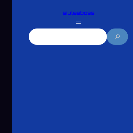
跳
siuleeboss
至
主
要
搜
內
尋
容