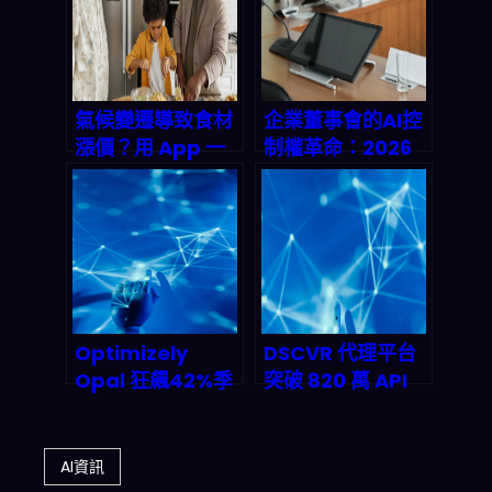
在改寫金融市場的
2026 影音經濟規
底層邏輯
則
氣候變遷導致食材
企業董事會的AI控
漲價？用 App 一
制權革命：2026
鍵生成完美三餸一
決策治理完整指南
湯，輕鬆省錢又不
浪費！
Optimizely
DSCVR 代理平台
Opal 狂飆42%季
突破 820 萬 API
度ARR——AI代理
調用——「代理即
編排平台如何改寫
服務」藍海如何重
企業自動化遊戲規
塑 2026 AI 基礎設
AI資訊
則？
施版圖