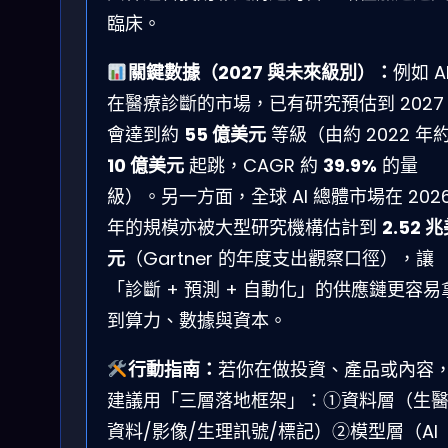
臨床。
關鍵數據（2027 與未來級別）：
例如 A
在醫療診斷的市場，已有研究預估到 2027
會達到約
55 億美元
等級（由約 2022 年
10 億美元
起跳，CAGR 約
39.9%
的量
級）。另一方面，全球 AI 總體市場在 202
年的規模亦被大型研究機構估計到
2.52 
元
（Gartner 的年度支出觀察口徑），讓
「診斷 + 預測 + 自動化」的供應鏈更容易
到算力、數據與資本。
行動指南：
若你在做投資、產品或內容
建議用「三層落地框架」：①資料層（生
資料/影像/生理訊號/標記）②模型層（AI