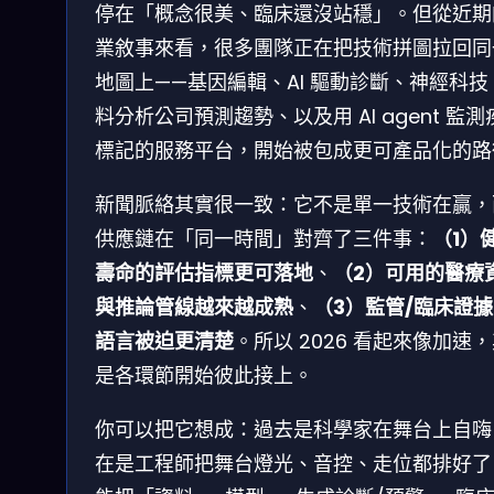
停在「概念很美、臨床還沒站穩」。但從近期
業敘事來看，很多團隊正在把技術拼圖拉回同
地圖上——基因編輯、AI 驅動診斷、神經科技
料分析公司預測趨勢、以及用 AI agent 監測
標記的服務平台，開始被包成更可產品化的路
新聞脈絡其實很一致：它不是單一技術在贏，
供應鏈在「同一時間」對齊了三件事：
（1）
壽命的評估指標更可落地
、
（2）可用的醫療
與推論管線越來越成熟
、
（3）監管/臨床證
語言被迫更清楚
。所以 2026 看起來像加速
是各環節開始彼此接上。
你可以把它想成：過去是科學家在舞台上自嗨
在是工程師把舞台燈光、音控、走位都排好了