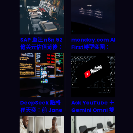
SAP 重注 n8n 52
monday.com AI
億美元估值背後：
First轉型突圍：
AI 工作流編排如何
SaaS龍頭如何靠
成為 2026 年被動
39.2億營收碾壓市
收入帝國的隱形地
場預期？
基
DeepSeek 點將
Ask YouTube ＋
崔天奕：前 Jane
Gemini Omni 雙
Street 量化老兵
殺登場：對話式 AI
執掌 Harness 團
搜片與 Shorts 自
隊，代理式 AI 正
動產稿如何改寫