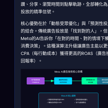
讚、分享、瀏覽時間到點擊軌跡，全部轉化為
投放的精準信號。
核心優勢在於「動態受眾優化」與「預測性投
的結合。傳統廣告投放是「找到對的人」，但
Meta的AI告訴你「在對的時間、對的情境下
消費決策」。這種演算法升級讓廣告主能以更
CPA（每行動成本）獲得更高的ROAS（廣告
回報率）。
Meta AI廣告技術核心架構
用戶數據收集
機器學習模型
即時數據分析
廣告投放
行為軌跡分析
深度學習預測
動態調整
精準受眾
Meta AI 核心優勢
✓ 興趣預測準確率提升40%
✓ 即時競價系統優化
✓ 轉換成本降低25-35%
✓ 多平台數據整合