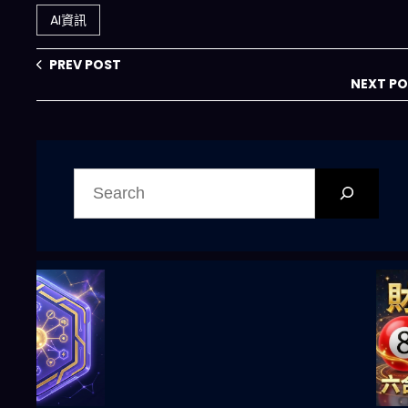
怎麼把「合規」變
國？
AI資訊
成「戰場」？
PREV POST
NEXT P
搜
尋