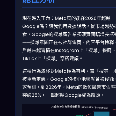
現在進入正題：Meta真的能在2026年超越
Google嗎？讓我們用數據說話。從市場趨勢
看，Google的搜尋廣告業務確實面臨增長瓶
——搜尋意圖正在被社群電商、內容平台稀釋
戶越來越習慣在Instagram上「搜尋」餐廳
TikTok上「搜尋」穿搭建議。
這種行為遷移對Meta極為有利。當「搜尋」
被重新定義，Google的核心地盤就會被侵蝕
家預測，到2026年，Meta的數位廣告市佔
突破35%，一舉超越Google成為龍頭。
AI廣告技術市場規模預測 (2024-2027)
2,200億美元
↑ 83
1,900億美元