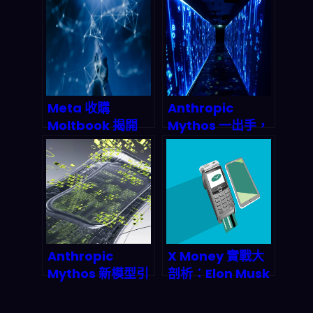
如何點燃 2026 科
時代真的來了嗎？
技新賽道？
Meta 收購
Anthropic
Moltbook 揭開
Mythos 一出手，
AI 代理網路新篇
Amazon 股價就
章：2026 年 AI 代
起飛：2026 通用
理市场將突破 120
AI與雲端基石的下
億美元
一輪洗牌怎麼看？
Anthropic
X Money 實戰大
Mythos 新模型引
剖析：Elon Musk
爆銀行網安警報：
如何在 2026 年打
2026 AI 治理缺口
造下一個金融帝