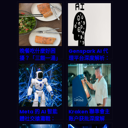
晚餐吃什麼好困
Genspark AI 代
擾？「三餸一湯」
理平台深度解析：
智能菜單幫你一秒
企業級低程式碼解
搞定，今晚不再為
決方案如何重塑
煮飯發愁！
2026 年工作流
程？
Meta 的 AI 智能
Kraken 聯準會主
體社交搶灘戰：
账户获批深度解
Moltbook 收購案
析：數位資產銀行