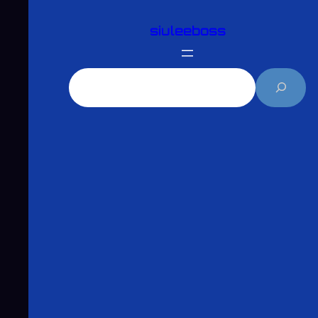
跳
siuleeboss
至
主
要
搜
內
尋
容