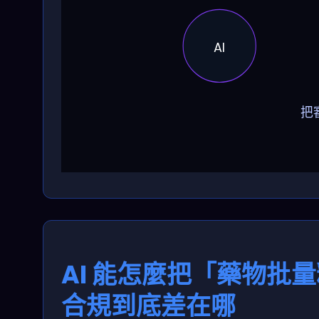
AI
把
AI 能怎麼把「藥物批
合規到底差在哪