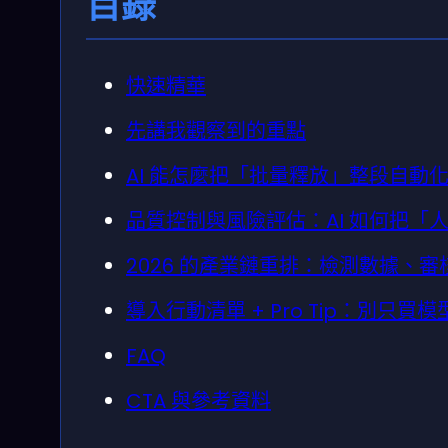
目錄
快速精華
先講我觀察到的重點
AI 能怎麼把「批量釋放」整段自動
品質控制與風險評估：AI 如何把「
2026 的產業鏈重排：檢測數據、
導入行動清單 + Pro Tip：別只
FAQ
CTA 與參考資料