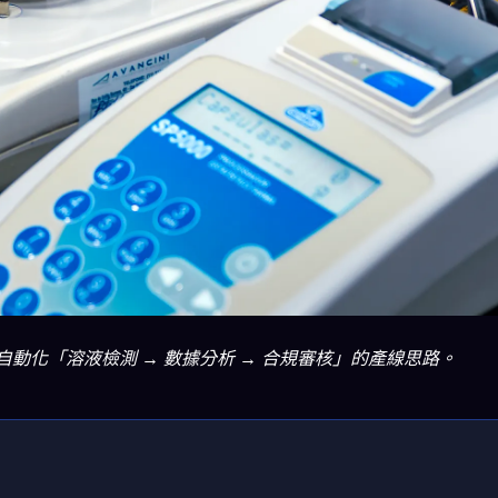
自動化「溶液檢測 → 數據分析 → 合規審核」的產線思路。