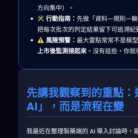
方向集中）。
行動指南：
先做「資料—規則—
把每次批次的判定結果留下可追溯紀
風險預警：
最大雷點常常不是模
上市後監測接起來
。沒有這些，你就
先講我觀察到的重點：
AI」，而是流程在變
我最近在整理製藥端的 AI 導入討論時，