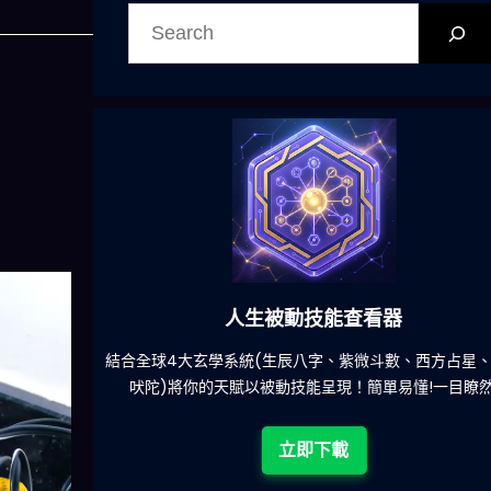
搜
尋
人生被動技能查看器
餐吃什麽的煩
結合全球4大玄學系統(生辰八字、紫微斗數、西方占星
吠陀)將你的天賦以被動技能呈現！簡單易懂!一目瞭然
立即下載