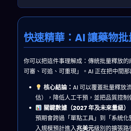
快速精華：AI 讓藥物
你可以把這件事理解成：傳統批量釋放的
可審、可追、可重現」。AI 正在把中間
核心結論：
AI 可以覆蓋批量釋
估），降低人工干預，並把品質控制
關鍵數據（2027 年及未來量級）
預期會跨過「單點工具」到「系統化監
入規模預計進入
兆美元
級別的擴張路