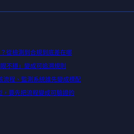
化？從檢測到合規到底差在哪
人眼不穩」變成可追溯規則
審核流程、監測系統誰先變成標配
買模型，要先把流程變成可驗證的