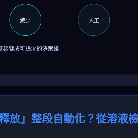
減少
人工
審核變成可追溯的決策鏈
量釋放」整段自動化？從溶液