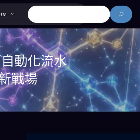
搜
re
尋
可自動化流水
的新戰場