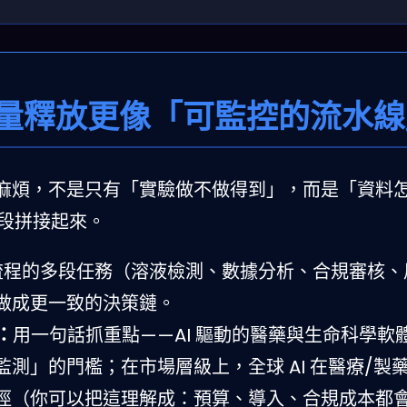
批量釋放更像「可監控的流水
麻煩，不是只有「實驗做不做得到」，而是「資料
那段拼接起來。
放流程的多段任務（溶液檢測、數據分析、合規審核、
做成更一致的決策鏈。
：
用一句話抓重點——AI 驅動的醫藥與生命科學軟
測」的門檻；在市場層級上，全球 AI 在醫療/製
徑（你可以把這理解成：預算、導入、合規成本都