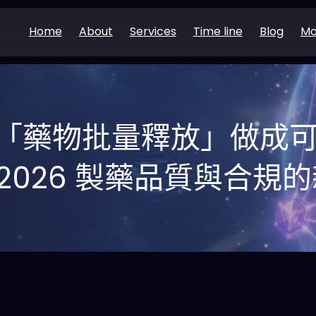
Home
About
Services
Time line
Blog
Mo
在把「藥物批量釋放」做成
2026 製藥品質與合規