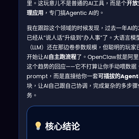
里。这玩意儿不是普通的AI工具，而是个
开放
理应用
，专门搞Agentic AI的。
我在跟踪这个领域的时候发现，过去一年AI的
已经从”说人话”升级到”办人事”了。大语言模
（LLM）还在那边卷参数规模，但聪明的玩家
开始让AI
自主跑流程
了。OpenClaw就是阿
这个趋势的回应——它不打算让你手动喂数据
prompt，而是直接给你一套
可插拔的Agent
块，让AI自己跟自己协调，完成复杂的多步骤
务。
核心结论