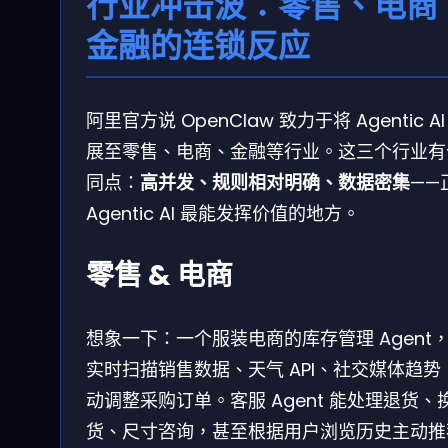
行业冲击波：零售、电商
金融的连锁反应
阿里官方说 OpenClaw 致力于将 Agentic AI
展至零售、电商、金融等行业。这三个行业有
同点：
高并发、规则相对明确、数据密集
——
Agentic AI 最能发挥价值的地方。
零售 & 电商
想象一下：一个服装电商的库存管理 Agent
实时扫描销售数据、天气 API、社交媒体趋势
动调整采购订单。客服 Agent 能处理退货、
货、尺寸咨询，甚至根据用户浏览历史主动推