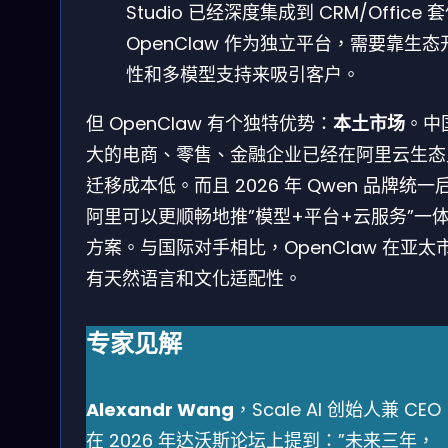
Studio 已经深度集成到 CRM/Office 
OpenClaw 作为独立平台，需要靠生态
性和多模型支持来吸引客户。
但 OpenClaw 有个独特优势：
本土市场
。中
大的电商、零售、金融企业已经在阿里云生态
迁移成本低。而且 2026 年 Qwen 品牌统一
阿里可以更顺畅地推”模型+平台+云服务”一
方案。与国际对手相比，OpenClaw 在亚太
有天然语言和文化适配性。
专家见解
Alexandr Wang
，Scale AI 创始人兼 CE
在 2026 年达沃斯论坛上提到：”未来三年，