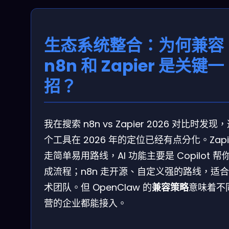
生态系统整合：为何兼容
n8n 和 Zapier 是关键一
招？
我在搜索 n8n vs Zapier 2026 对比时发现
个工具在 2026 年的定位已经有点分化。Zapi
走简单易用路线，AI 功能主要是 Copilot 帮
成流程；n8n 走开源、自定义强的路线，适
术团队。但 OpenClaw 的
兼容策略
意味着不
营的企业都能接入。