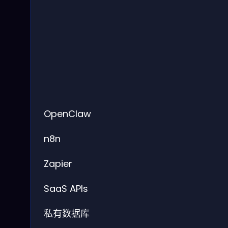
OpenClaw
n8n
Zapier
SaaS APIs
私有数据库