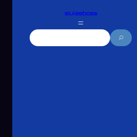
跳
siuleeboss
至
主
要
搜
內
尋
容