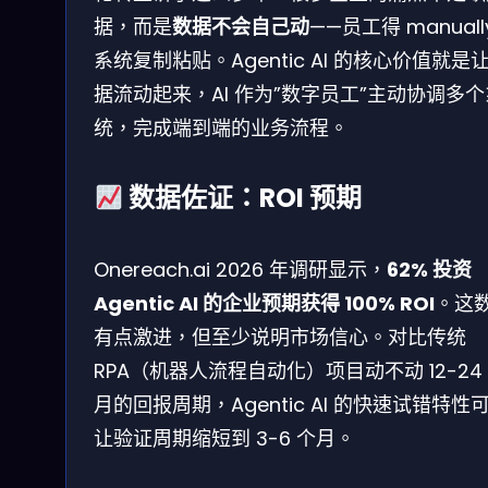
据，而是
数据不会自己动
——员工得 manuall
系统复制粘贴。Agentic AI 的核心价值就是
据流动起来，AI 作为”数字员工”主动协调多个
统，完成端到端的业务流程。
数据佐证：ROI 预期
Onereach.ai 2026 年调研显示，
62% 投资
Agentic AI 的企业预期获得 100% ROI
。这
有点激进，但至少说明市场信心。对比传统
RPA（机器人流程自动化）项目动不动 12-24
月的回报周期，Agentic AI 的快速试错特性
让验证周期缩短到 3-6 个月。