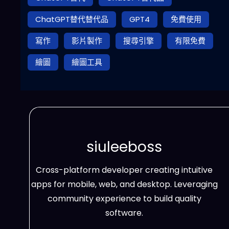
ChatGPT替代替代品
GPT4
免費使用
寫作
影片製作
搜尋引擎
有限免費
繪圖
繪圖工具
siuleeboss
Cross-platform developer creating intuitive
apps for mobile, web, and desktop. Leveraging
community experience to build quality
software.