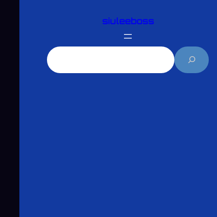
跳
siuleeboss
至
主
要
搜
內
尋
容