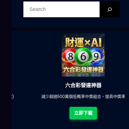
尋
六合彩發達神器
陀)
減少超過500萬個低概率中獎組合，提高中獎率
立即下載