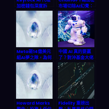
加密錢包深度拆
市場切除AI幻覺：
解：當機器自己管
CoinGecko认证
錢，被動收入還遠
的透明度突破如何
嗎？
改写2026金融游
戏规则
Meta砸14億美元
中國 AI 真的要贏
組AI夢之隊，為何
了？對沖基金大佬
就是不碰Google
曝祕密：成本不到
Gemini？揭開
美國 1/10，2026
2026年AI市場兆
年將收割 2.5 兆美
美元戰爭的底牌
元市場！
Howard Marks
Fidelity 重磅出