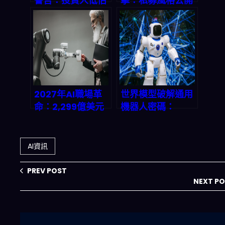
警告：投資人低估
擊：私募風格公開
AI威力，不跟進就
投資模型如何顛覆
等著被洗出場
2026 年市場遊戲
規則？
2027年AI職場革
世界模型破解通用
命：2,299億美元
機器人密碼：
背後的真相，你的
2026 實體 AI 革命
工作還剩多少價
的真相
值？
AI資訊
PREV POST
NEXT P
搜