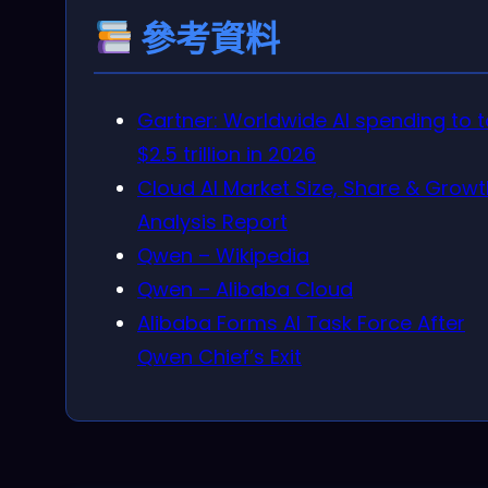
參考資料
Gartner: Worldwide AI spending to t
$2.5 trillion in 2026
Cloud AI Market Size, Share & Growt
Analysis Report
Qwen – Wikipedia
Qwen – Alibaba Cloud
Alibaba Forms AI Task Force After
Qwen Chief’s Exit