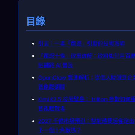
目錄
引言：一場「龍蝦」引發的技術海嘯
「龍蝦十條」政策詳解：政府如何用百
貼鋪路 AI 普及
OpenClaw 實測解析：從個人助理到企
智能體網關
Kimi K2.5 技術壁壘： trillion 參數如何
智能體戰場
2027 千億市場預測：智能體賽道會跑
下一個十角獸嗎？