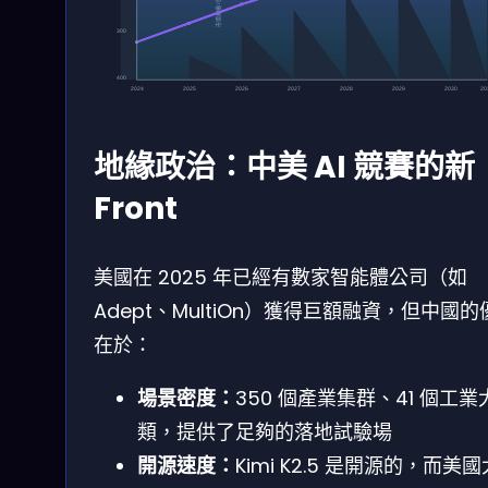
市場規模 / 億美元
300
400
2024
2025
2026
2027
2028
2029
2030
20
地緣政治：中美 AI 競賽的新
Front
美國在 2025 年已經有數家智能體公司（如
Adept、MultiOn）獲得巨額融資，但中國的
在於：
場景密度：
350 個產業集群、41 個工業
類，提供了足夠的落地試驗場
開源速度：
Kimi K2.5 是開源的，而美