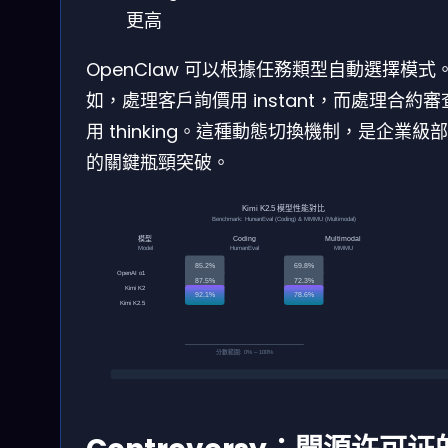
更高
OpenClaw 可以根據任務類型自動選擇模式
如，處理客戶詢價用 instant，而處理合約審
用 thinking。這種動態切換機制，是企業級
的關鍵瓶頸突破。
Kimi K2.5 模型性能對比
Benchmark: HumanEval (Coding) & MMMU (Multimodal)
模型
Coding
Multimodal
Model
HumanEval
MMMU
85.2%
69.8%
OpenAI o1
87.5%
72.3%
Kimi K2
92.1%
78.6%
Kimi K2.5
分數範圍: 0% – 100%