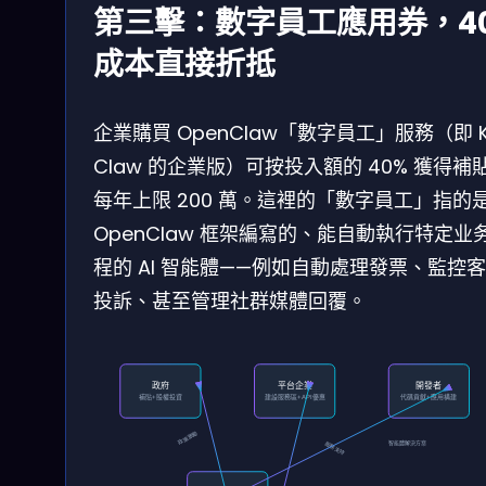
第三擊：數字員工應用券，4
成本直接折抵
企業購買 OpenClaw「數字員工」服務（即 K
Claw 的企業版）可按投入額的 40% 獲得補
每年上限 200 萬。這裡的「數字員工」指的
OpenClaw 框架編寫的、能自動執行特定业
程的 AI 智能體——例如自動處理發票、監控
投訴、甚至管理社群媒體回覆。
政府
平台企業
開發者
補貼+股權投資
建設服務區+API優惠
代碼貢獻+應用構建
政策激勵
智能體解決方案
服務支持