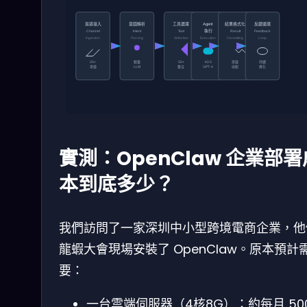
渠道接入
意圖解析
工具選擇
結果格式化
反饋循環
Agent
執行
Channel
Intent
Tool
Result
Feedback
Ingestion
Parsing
Selection
Execution
Formatting
Loop
輕量
渠道
持續
20+
50+
K2.5
渠道
整合
适配
進化
LLM
GPT-4
實測：OpenClaw 企業部署
本到底多少？
我們訪問了一家深圳中小型跨境電商企業，他
龍蝦大會現場安裝了 OpenClaw。原本預計
要：
一台雲端伺服器（4核8G）：約每月 500