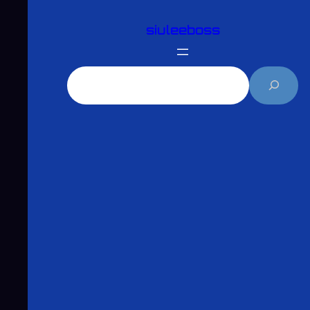
跳
siuleeboss
至
主
要
搜
內
尋
容