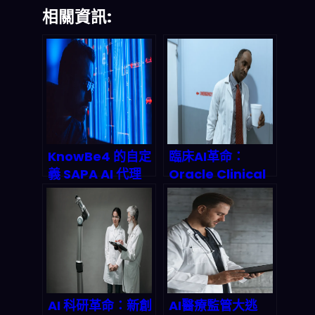
相關資訊:
KnowBe4 的自定
臨床AI革命：
義 SAPA AI 代理
Oracle Clinical
如何徹底重塑企業
AI Agent如何重
安全意識訓練：
寫急診護理效率法
2026 年深度技術
則？
剖析與實戰指南
AI 科研革命：新創
AI醫療監管大逃