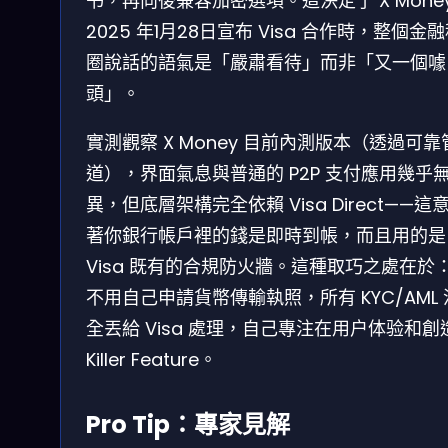
书，再向後兼容加密選項。這決定了 X Money
2025 年1月28日宣布 Visa 合作時，整個金
圈說話的語氣是「嚴肅看待」而非「又一個噱
頭」。
實測觀察 X Money 目前內測版本（透過可靠
道），界面氣息與普通的 P2P 支付應用幾乎
異，但底層架構完全依賴 Visa Direct——這
著你銀行帳戶裡的錢是即時到帳，而且用的是
Visa 既有的合規防火牆。這種取巧之處在於
不用自己申請貨幣傳輸執照，所有 KYC/AML
全丟給 Visa 處理，自己專注在用户体验和創
Killer Feature。
Pro Tip：專家見解