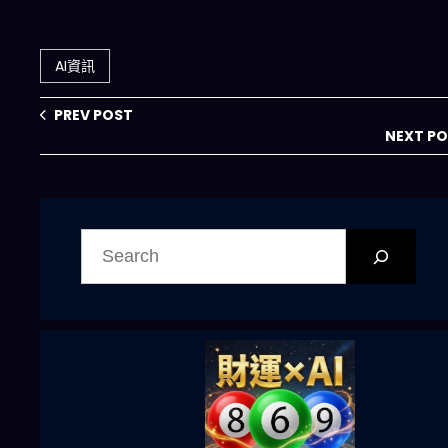
框架材料發現的范
Feathery 強強聯
式轉移
手：One‑Click
API 如何引爆財富
AI資訊
管理自動化革命？
PREV POST
NEXT P
搜
尋