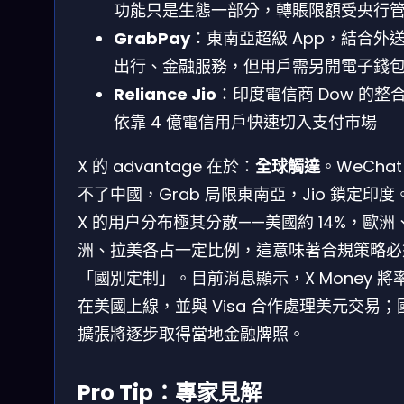
功能只是生態一部分，轉賬限額受央行
GrabPay
：東南亞超級 App，結合外
出行、金融服務，但用戶需另開電子錢
Reliance Jio
：印度電信商 Dow 的整
依靠 4 億電信用戶快速切入支付市場
X 的 advantage 在於：
全球觸達
。WeChat
不了中國，Grab 局限東南亞，Jio 鎖定印度
X 的用户分布極其分散——美國約 14%，歐洲
洲、拉美各占一定比例，這意味著合規策略必
「國別定制」。目前消息顯示，X Money 將
在美國上線，並與 Visa 合作處理美元交易；
擴張將逐步取得當地金融牌照。
Pro Tip：專家見解