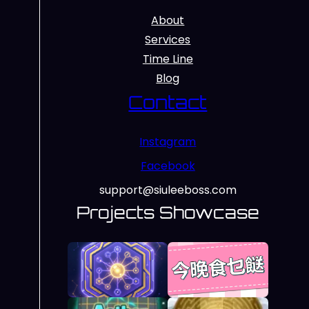
About
Services
Time Line
Blog
Contact
Instagram
Facebook
support@siuleeboss.com
Projects Showcase