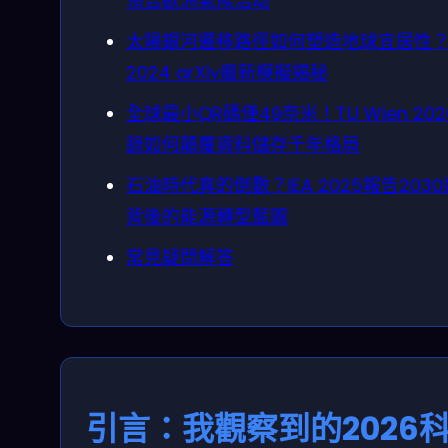
預告歐洲氣候浩劫
太陽銀河遷移路徑如何塑造地球宜居性
2024 arXiv最新模擬揭秘
全球最小QR碼僅49奈米！TU Wien 20
錄如何顛覆資料儲存千年格局
石油時代真的倒數？IEA 2025報告203
背後的能源轉型藍圖
常見疑問解答
引言：我觀察到的2026