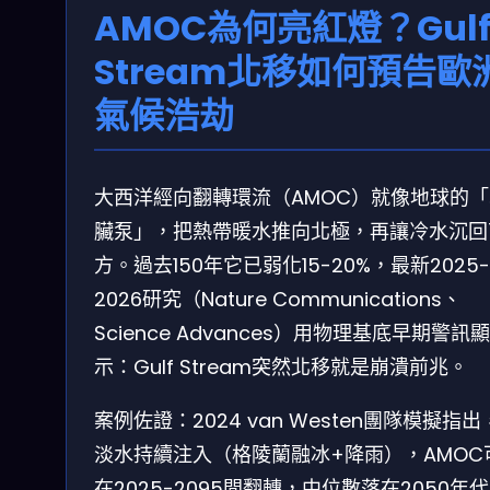
AMOC為何亮紅燈？Gul
Stream北移如何預告歐
氣候浩劫
大西洋經向翻轉環流（AMOC）就像地球的「
臟泵」，把熱帶暖水推向北極，再讓冷水沉回
方。過去150年它已弱化15-20%，最新2025-
2026研究（Nature Communications、
Science Advances）用物理基底早期警訊顯
示：Gulf Stream突然北移就是崩潰前兆。
案例佐證：2024 van Westen團隊模擬指
淡水持續注入（格陵蘭融冰+降雨），AMOC
在2025-2095間翻轉，中位數落在2050年