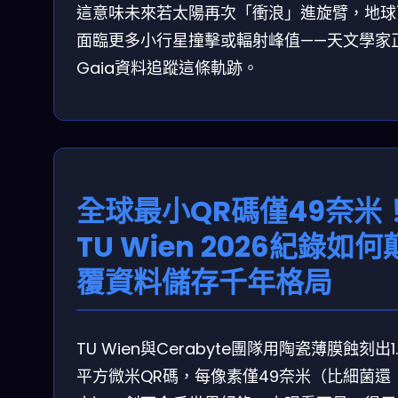
這意味未來若太陽再次「衝浪」進旋臂，地球
面臨更多小行星撞擊或輻射峰值——天文學家
Gaia資料追蹤這條軌跡。
全球最小QR碼僅49奈米
TU Wien 2026紀錄如何
覆資料儲存千年格局
TU Wien與Cerabyte團隊用陶瓷薄膜蝕刻出1.
平方微米QR碼，每像素僅49奈米（比細菌還