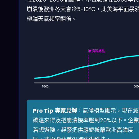
崩潰後歐洲冬天會冷5-10°C，北美海平面暴
極端天氣頻率翻倍。
崩潰臨界點
1900
205
Pro Tip 專家見解
：氣候模型顯示，現在減
碳還來得及把崩潰機率壓到20%以下。企業
若想避險，趕緊把供應鏈搬離歐洲高緯度