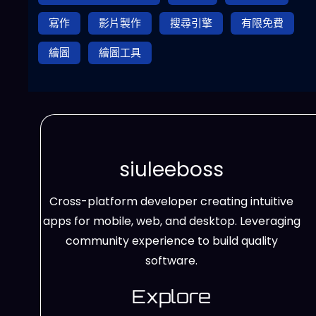
寫作
影片製作
搜尋引擎
有限免費
繪圖
繪圖工具
siuleeboss
Cross-platform developer creating intuitive
apps for mobile, web, and desktop. Leveraging
community experience to build quality
software.
Explore