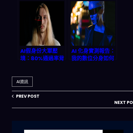
心風險上升、企業
不能把 SOC、零
與教育怎麼補上
信任與身份治理接
「數位信任落差」
起來？
AI假身份大軍壓
AI 化身實測報告：
境：80%通過率背
我的數位分身如何
後的金融系統漏洞
悄悄改變 2026 年
的生活與工作？
AI資訊
PREV POST
NEXT P
搜