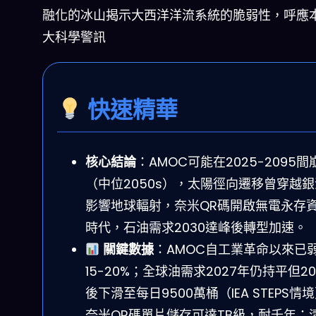
融化的冰山揭示大西洋洋流系統的脆弱性，呼應
大科學警訊
快速精華
核心結論
：AMOC可能在2025-2095間
（中位2050s），太陽徑向遷移曾穿越
影響地球輻射，奈米QR碼開啟無電永存
時代，石油需求2030達峰後轉型加速。
關鍵數據
：AMOC自工業革命以來已
15-20%；全球油需求2027年仍持平但20
後下滑至每日9500萬桶（IEA STEPS情
奈米QR碼單片儲存可達TB級，耐千年；