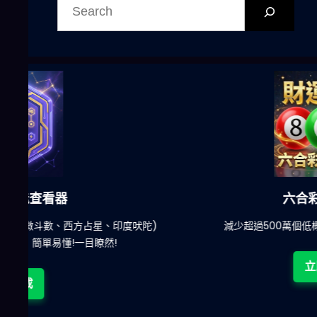
尋
六合彩發達神器
陀)
減少超過500萬個低概率中獎組合，提高中獎率
立即下載