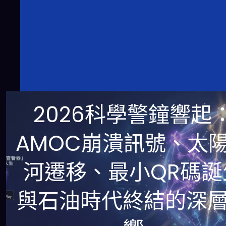
2026科學警鐘響起
AMOC崩潰訊號、太
河遷移、最小QR碼誕
與石油時代終結的深