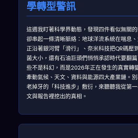
學轉型警訊
這週我盯著科學界動態，發現四件看似無關的
卻串起一條清晰脈絡：地球洋流系統在喘息、
正沿著銀河臂「滑行」、奈米科技把QR碼壓
菌大小，還有石油巨頭們悄悄承認時代要翻篇
些不是科幻，而是2026年正在發生的真實轉
牽動氣候、天文、資料與能源四大產業鏈。別
老掉牙的「科技進步」敷衍，來聽聽我從第一
文與報告裡挖出的真相。