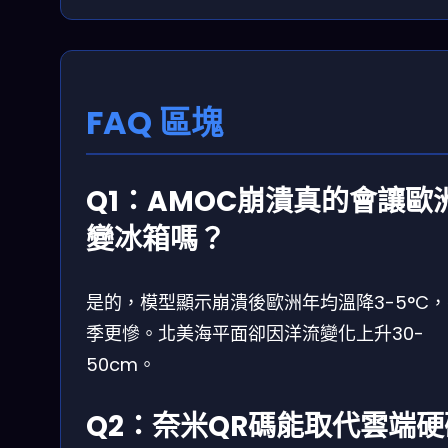
FAQ 區塊
Q1：AMOC崩潰真的會讓歐
變冰箱嗎？
是的，模型顯示崩潰後歐洲年均溫降3-5°C
季更慘。北美海平面卻因洋流變化上升30-
50cm。
Q2：奈米QR碼能取代雲端硬