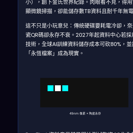
小），創下金氏世界紀錄。肉眼看不見，得用
顯微鏡掃描，卻能儲存數TB資料且耐千年無
這不只是小玩意兒：傳統硬碟要耗電冷卻，奈
瓷QR碼卻永存不衰。2027年起資料中心若採
技術，全球AI訓練資料儲存成本可砍80%，並
「永恆檔案」成為現實。
49nm 像素 × 陶瓷永存