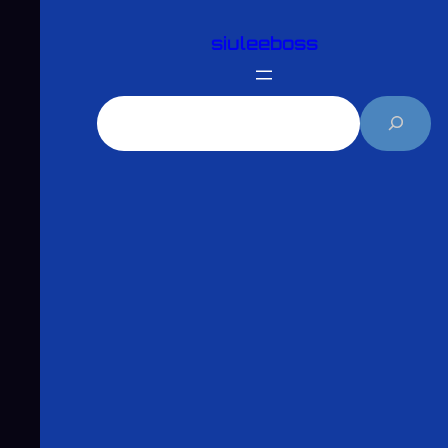
跳
siuleeboss
至
主
要
搜
內
尋
容