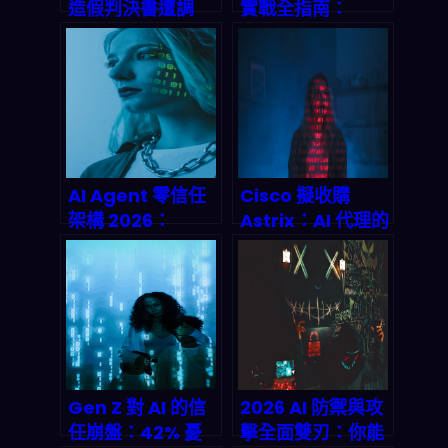
造假判決書遭調
實戰全指南：
查：2026 法律文
InfoQ 基準測試、
件自動化的「人機
框架設計與 LLM
協同」怎麼做才不
Agentic
踩雷？
Workflows 落地
挑戰大解密
（Gartner 2.52
兆美元預測 + 40%
AI Agent 零信任
Cisco 擬收購
失敗風險避坑）
架構 2026：
Astrix：AI 代理的
Anthropic
「透明度/可信度/
Managed
準則遵循」要怎麼
Agents vs
落地到企業安全？
NVIDIA
NeMO‑CLAW 到
底誰的「爆炸半
徑」更小？
Gen Z 對 AI 的信
2026 AI 防禦與攻
任崩盤：42% 憂
擊全面雙刃：你能