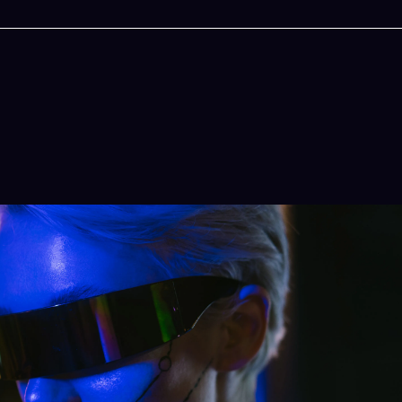
今晚吃什麽
一鍵配搭出三餸一湯的完美晚餐組合,以後免除晚餐吃什麽的煩
惱
立即下載