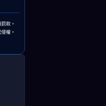
額罰款。
成侵權。