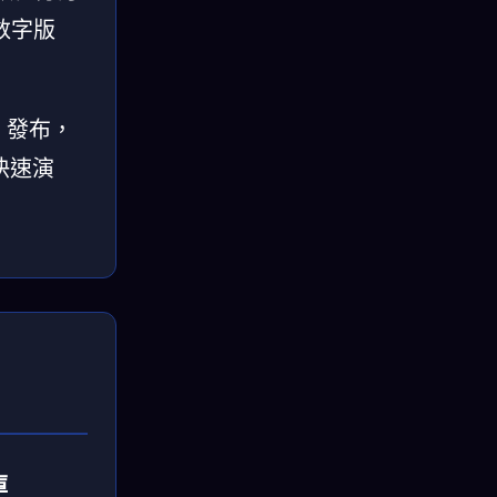
数字版
5 發布，
在快速演
？
庫