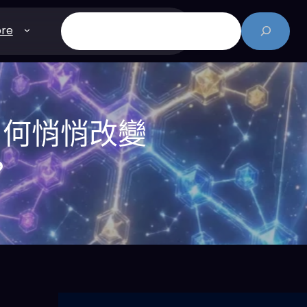
搜
re
尋
如何悄悄改變
？