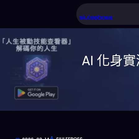
跳
至
siuleeboss
主
要
內
AI 化
容