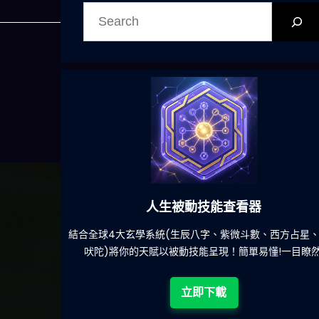
搜
尋
人生被動技能查看器
結合全球4大玄學系統(生辰八字、紫微斗數、西方占星、印度
吠陀)將你的天賦以被動技能呈現！簡單易懂!一目瞭然!
立即下載