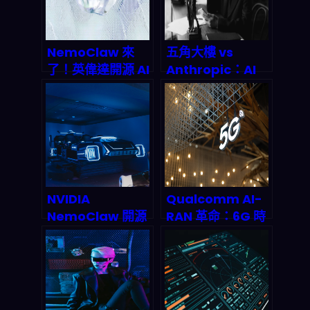
NemoClaw 來
五角大樓 vs
了！英偉達開源 AI
Anthropic：AI
代理平台如何顛覆
軍事化爭奪戰引發
2026 年企業自動
千億美元訴訟風暴
化遊戲規則
NVIDIA
Qualcomm AI-
NemoClaw 開源
RAN 革命：6G 時
堆疊震撼登場：
代提前到來的關鍵
OpenClaw AI 代
密碼
理在 DGX Spark
HPC 叢集上零碼
安全推論，2027