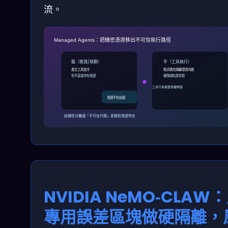
流。
Managed Agents：把機密憑證移出不可信執行路徑
腦（推理/規劃）
手（工具執行）
產生工具指令
程式碼在隔離環境內跑
但不直接持有憑證
權限細粒度控管
工具行為需要授權閘道
憑證不在這邊
結構性分離讓「不可信代碼」更難把憑證帶走
NVIDIA NeMO‑CLAW
專用誤差區塊做硬隔離，