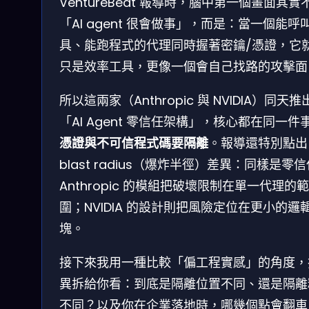
VentureBeat 報導時，腦中第一個畫面其實
「AI agent 很會做事」，而是：當一個能呼
具、能跑程式的代理同時握著密鑰/憑證，它
只是效率工具，更像一個會自己找路的攻擊面
所以這兩家（Anthropic 與 NVIDIA）同天推
「AI Agent 零信任架構」，核心都在同一件
憑證與不可信程式碼要隔離
。報導還特別點出
blast radius（爆炸半徑）差異：同樣是零
Anthropic 的模組把破壞限制在單一代理的範
圍；NVIDIA 的設計則把風險定位在更小的邏
塊。
接下來我用一種比較「偏工程實感」的角度，
異拆給你看：到底是隔離位置不同、還是隔離
不同？以及你在企業落地時，哪幾個點會翻車