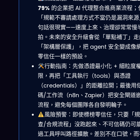
79%
的企業把 AI 代理整合進商業流程；
「規範不審請處理方式不當仍是漏洞來源
句話很現實——速度上來、治理卻常常慢
拍。未來的安全升級會從「單點補丁」走
「架構層保護」，把 agent 安全變成像
零信任一樣的預設。
行動指南：先做憑證最小化 + 細粒度
限，再把「工具執行（tools）與憑證
（credentials）」的距離拉開；最後用
碼/工作流（n8n、Zapier）把安全閘道
流程，避免每個團隊各自發明輪子。
風險預警：即使標榜零信任，只要「規
查/合規流程」沒跑起來、不可信碼仍可
過工具呼叫路徑擴散。差別不在口號，而