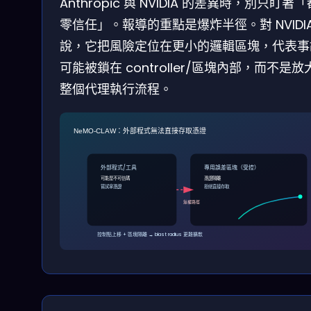
Anthropic 與 NVIDIA 的差異時，別只盯著
零信任」。報導的重點是爆炸半徑。對 NVIDIA
說，它把風險定位在更小的邏輯區塊，代表事
可能被鎖在 controller/區塊內部，而不是放
整個代理執行流程。
NeMO‑CLAW：外部程式無法直接存取憑證
外部程式/工具
專用誤差區塊（受控）
可能是不可信碼
憑證隔離
嘗試拿憑證
拒絕直接存取
無權路徑
控制點上移 + 區塊隔離 → blast radius 更難擴散