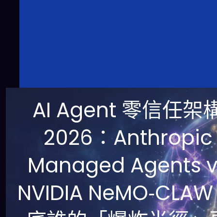
AI Agent 零信任架
2026：Anthropic
Managed Agents v
NVIDIA NeMO‑CLAW