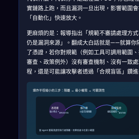
實鏈路上跑，而且漏洞一旦出現，影響範圍會
「自動化」快速放大。
更麻煩的是：報導指出「規範不審請處理方式
仍是漏洞來源」。翻成大白話就是——就算你
了憑證，若你對規範（例如工具可調用範圍、
審查、政策例外）沒有審查機制、沒有一致處
程，還是可能讓攻擊者透過「合規盲區」鑽進
爆炸半徑縮小的三步：隔離 → 最小權限 → 可觀測性
憑證層
執行層
授權監控
縮小集合 +
沙盒/區塊隔離
細粒度權限 +
避免就近存取
審查/追蹤
當 agent 握著憑證但執行被隔離，攻擊就被卡在更小範圍