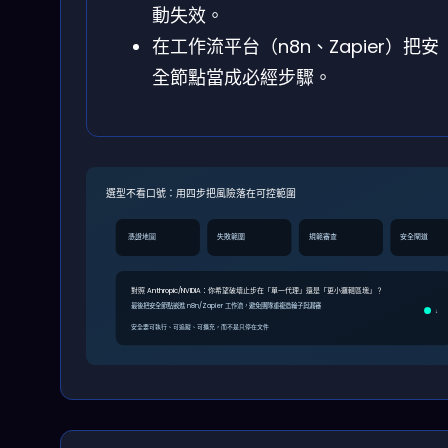
動失效。
在工作流平台（n8n、Zapier）把安
全節點當成必經步驟。
選型不看口號：用四步把風險落在可控範圍
憑證地圖
失敗範圍
規範審查
安全閘道
對照 Anthropic/NVIDIA：你希望破壞止步在「單一代理」還是「更小邏輯區塊」？
最後把安全節點嵌進 n8n/Zapier 工作流，避免團隊重複造輪子與漏審
↓
安全要可執行、可追蹤、可擴充，而不是只停在文件