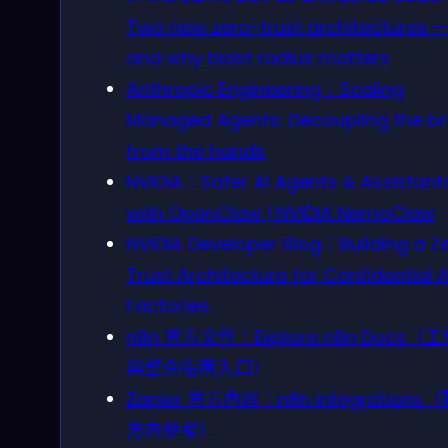
Two new zero-trust architectures —
and why blast radius matters
Anthropic Engineering：Scaling
Managed Agents: Decoupling the br
from the hands
NVIDIA：Safer AI Agents & Assistant
with OpenClaw | NVIDIA NemoClaw
NVIDIA Developer Blog：Building a Z
Trust Architecture for Confidential A
Factories
n8n 官方文件：Explore n8n Docs（
與整合指南入口）
Zapier 官方內容：n8n integrations
方向參考）