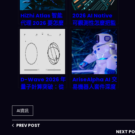
年 AI 基礎設施市
場衝向兆美元級？
HiZhi Atlas 智能
2026 AI Native
代理 2026 要怎麼
可觀測性怎麼把監
把企業流程「自動
控變「可編輯」：
化變成現金流」？
groundcover 的
BYOC＋eBPF＋
AI 實測觀察
D-Wave 2026 年
AriseAlpha AI 交
量子計算突破：從
易機器人套件深度
實驗室到商業應用
評測：2026年自
的震撼跨越
動化投資竟然這麼
狂？
AI資訊
PREV POST
NEXT P