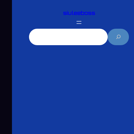
跳
siuleeboss
至
主
要
搜
內
尋
容