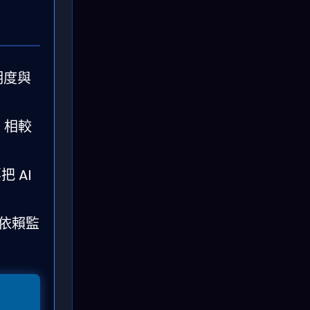
明度與
；相較
 AI
依賴監