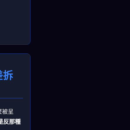
差拆
麼被呈
，是反那種