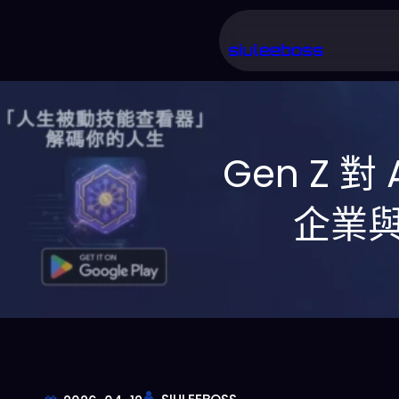
跳
至
siuleeboss
主
要
內
Gen Z 
容
企業