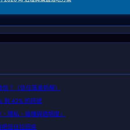
更不敢信？（信任落差拆解）
 到 42% 的訊號
工作、隱私、倫理與透明度」
素養把信任拉回來