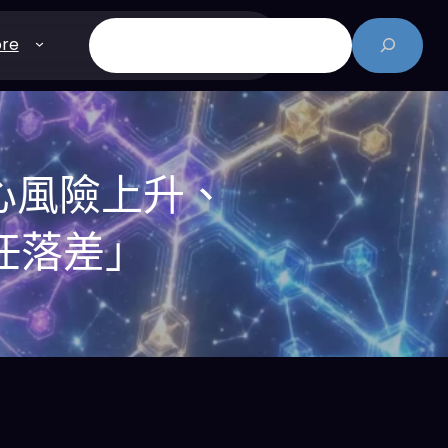
搜
re
尋
 憂心風險上升、
任落差」