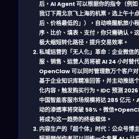
后，AI Agent 可以根据你的指令（例
我订下周北京飞上海的机票，选上午十
后、价格最低的」），自动唤醒航旅小
序、比价、填表、支付，你只需确认。
极大缩短转化路径，提升交易效率。
私域运营的「无人化」革命：
企业微信
服、销售、运营人员将被 AI 24 小时替
OpenClaw 可以同时管理数万个客户
基于企业知识库精准回答，并主动推送
化内容，触发购买行为。IDC 预测 2026
中国智能客服市场规模将达 285 亿元，A
动的渗透率将突破 58%。微信+OpenC
将成为这一趋势的终极载体。
内容生产的「超个体」时代：
公众号博
短视频创作者可以训练一个专属 AI，让