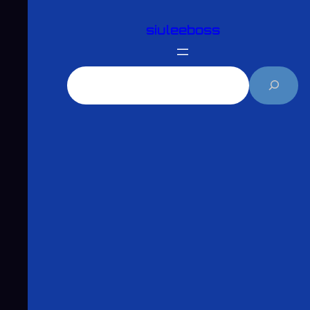
跳
siuleeboss
至
主
要
搜
內
尋
容