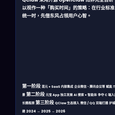
以视作一种「购买时间」的策略：在行业标准
统一时，先借东风占领用户心智。
第一阶段
混元 + SaaS 内部集成
企业微信、腾讯会议等
赋能 T
第二阶段
景
元宝 App 独立发展
AI 搜索 + 智能体
争夺 C 端入
第三阶段
长遇瓶颈
QClaw 生态接入
微信 / QQ 双端打通
护
2024 → 2025 → 2026
建