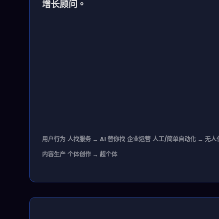
增长顾问。
人找服务 → AI 替你找
人工/简单自动化 → 无人化
用户行为
企业运营
个体创作 → 超个体
内容生产