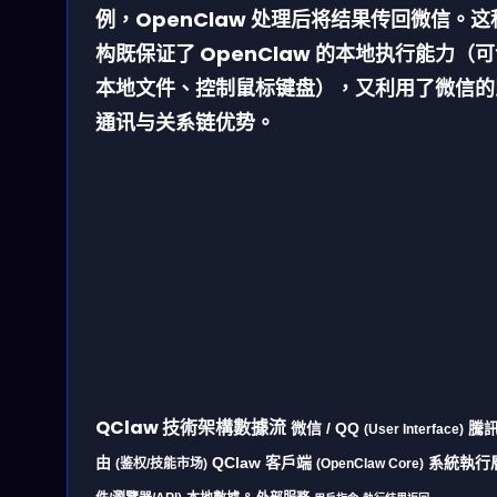
例，OpenClaw 处理后将结果传回微信。这
构既保证了 OpenClaw 的本地执行能力（
本地文件、控制鼠标键盘），又利用了微信的
通讯与关系链优势。
QClaw 技術架構數據流
微信 / QQ
騰
(User Interface)
由
QClaw 客戶端
系統執行
(鉴权/技能市场)
(OpenClaw Core)